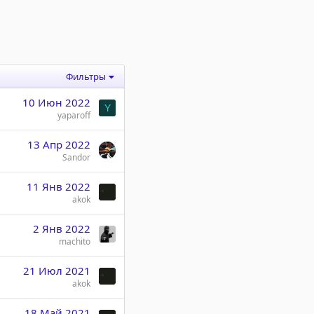
Фильтры
10 Июн 2022
Y
yaparoff
13 Апр 2022
Sandor
11 Янв 2022
akok
2 Янв 2022
machito
21 Июл 2021
akok
18 Май 2021