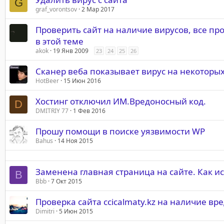
G
graf_vorontsov
2 Мар 2017
Проверить сайт на наличие вирусов, все пр
в этой теме
akok
19 Янв 2009
23
24
25
26
Сканер веба показывает вирус на некоторы
HotBeer
15 Июн 2016
Хостинг отключил ИМ.Вредоносный код.
D
DMITRIY 77
1 Фев 2016
Прошу помощи в поиске уязвимости WP
Bahus
14 Ноя 2015
Заменена главная страница на сайте. Как и
B
Bbb
7 Окт 2015
Проверка сайта ccicalmaty.kz на наличие вр
Dimitri
5 Июн 2015