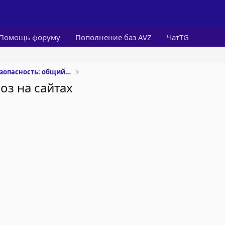
Помощь форуму
Пополнение баз AVZ
ЧатTG
Информационная безопасность: общий форум
оз на сайтах