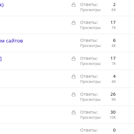
З
k)
Ответы
2
а
Просмотры
6K
к
З
Ответы
17
р
а
Просмотры
7K
ы
к
т
им сайтов
Ответы
6
р
а
Просмотры
4K
ы
т
З
]
Ответы
17
а
а
Просмотры
7K
к
З
Ответы
4
р
а
Просмотры
4K
ы
к
т
З
Ответы
26
р
а
а
Просмотры
9K
ы
к
т
З
Ответы
30
р
а
а
Просмотры
10K
ы
к
т
Ответы
0
р
а