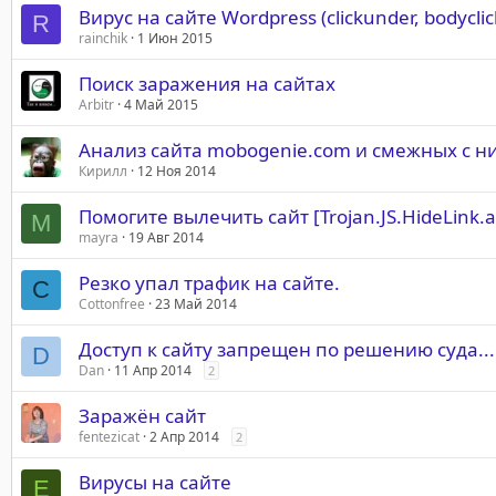
Вирус на сайте Wordpress (clickunder, bodyclic
R
rainchik
1 Июн 2015
Поиск заражения на сайтах
Arbitr
4 Май 2015
Анализ сайта mobogenie.com и смежных с н
Кирилл
12 Ноя 2014
Помогите вылечить сайт [Trojan.JS.HideLink.a
M
mayra
19 Авг 2014
Резко упал трафик на сайте.
C
Cottonfree
23 Май 2014
Доступ к сайту запрещен по решению суда...
D
Dan
11 Апр 2014
2
Заражён сайт
fentezicat
2 Апр 2014
2
Вирусы на сайте
E