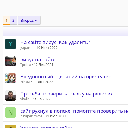
1
2
Вперёд
На сайте вирус. Как удалить?
Y
yaparoff
10 Июн 2022
вирус на сайте
Tpiikca
12 Дек 2021
Вредоносный сценарий на opencv.org
NickM
11 Янв 2022
Просьба проверить ссылку на редирект
vitalie
2 Янв 2022
сайт рухнул в поиске, помогите проверить 
N
ninapettrovna
21 Июл 2021
Удалить вирус с сайта