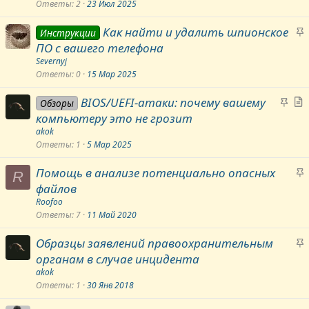
Ответы
2
23 Июл 2025
к
р
З
Как найти и удалить шпионское
Инструкции
е
а
ПО с вашего телефона
п
к
Severnyj
л
р
Ответы
0
15 Мар 2025
е
е
н
З
С
BIOS/UEFI-атаки: почему вашему
п
Обзоры
о
а
компьютеру это не грозит
л
к
а
е
akok
р
Ответы
1
5 Мар 2025
н
е
ь
о
З
Помощь в анализе потенциально опасных
п
я
R
а
файлов
л
к
е
Roofoo
р
Ответы
7
11 Май 2020
н
е
о
З
Образцы заявлений правоохранительным
п
а
органам в случае инцидента
л
к
е
akok
р
Ответы
1
30 Янв 2018
н
е
о