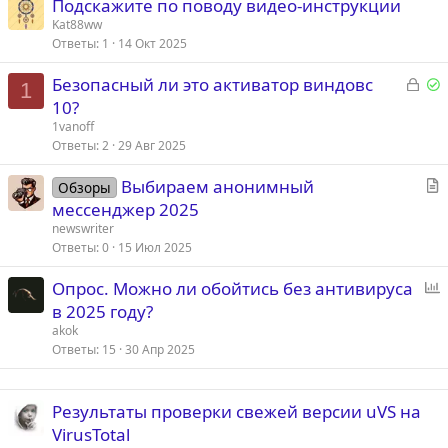
Подскажите по поводу видео-инструкции
Kat88ww
Ответы
1
14 Окт 2025
З
Р
Безопасный ли это активатор виндовс
1
а
е
10?
к
1vanoff
р
е
Ответы
2
29 Авг 2025
ы
С
Выбираем анонимный
т
о
Обзоры
т
мессенджер 2025
а
а
newswriter
т
Ответы
0
15 Июл 2025
ь
Опрос. Можно ли обойтись без антивируса
я
п
в 2025 году?
р
akok
о
Ответы
15
30 Апр 2025
с
Результаты проверки свежей версии uVS на
VirusTotal