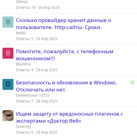
Oleksa
Ответы
19
30 Апр 2025
Сколько провайдер хранит данные о
B
пользователе. Http-сайты. Сроки.
bedisi
Ответы
5
29 Апр 2025
Помогите, пожалуйста, с телефонным
B
мошенником!!!
Blackfire
Ответы
4
29 Апр 2025
Р
Безопасность и обновления в Windows.
D
е
Отключать или нет.
Deleted user 10355
е
Ответы
7
26 Апр 2025
Ищем защиту от вредоносных плагинов с
о
экспертами «Доктор Веб»
Severnyj
Ответы
0
24 Апр 2025