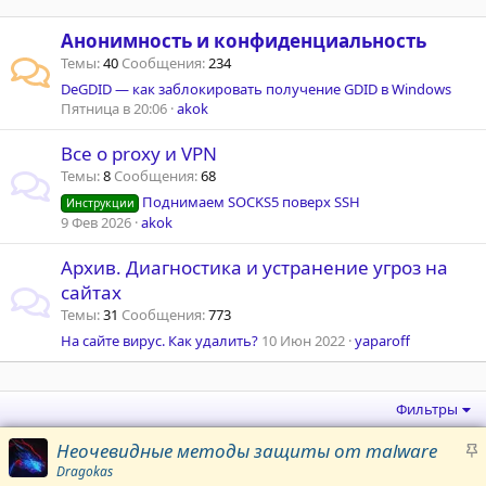
Анонимность и конфиденциальность
Темы
40
Сообщения
234
DeGDID — как заблокировать получение GDID в Windows
Пятница в 20:06
akok
Все о proxy и VPN
Темы
8
Сообщения
68
Поднимаем SOCKS5 поверх SSH
Инструкции
9 Фев 2026
akok
Архив. Диагностика и устранение угроз на
сайтах
Темы
31
Сообщения
773
На сайте вирус. Как удалить?
10 Июн 2022
yaparoff
Фильтры
З
Неочевидные методы защиты от malware
а
Dragokas