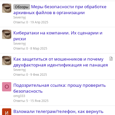
Меры безопасности при обработке
Обзоры
архивных файлов в организации
Severnyj
Ответы
0
19 Апр 2025
Кибератаки на компании. Их сценарии и
риски
Severnyj
Ответы
0
8 Мар 2025
С
Как защититься от мошенников и почему
т
двухфакторная идентификация не панацея
а
Severnyj
т
Ответы
0
9 Фев 2025
ь
Подозрительная ссылка: прошу проверить
я
O
безопасность
omg333
Ответы
5
15 Янв 2025
Взломали телеграм/телефон, как вернуть