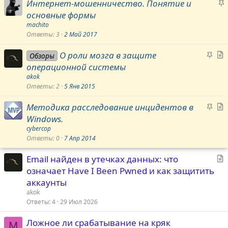
З
Интернет-мошенничество. Понятие и
п
а
основные формы
л
к
е
machito
р
Ответы
3
2 Май 2017
н
е
о
З
С
О роли мозга в защите
п
Обзоры
а
операционной системы
л
к
а
е
akok
р
Ответы
2
5 Янв 2015
н
е
ь
о
З
С
Методика расследование инцидентов в
п
я
а
Windows.
л
к
а
е
cybercop
р
Ответы
0
7 Апр 2014
н
е
ь
о
С
Email найден в утечках данных: что
п
я
т
означает Have I Been Pwned и как защитить
л
а
е
аккаунты
т
н
akok
ь
о
Ответы
4
29 Июл 2026
я
Ложное ли срабатывание на кряк
M