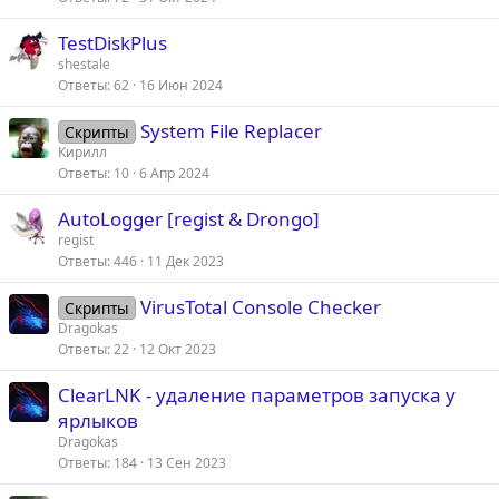
а
TestDiskPlus
shestale
Ответы
62
16 Июн 2024
System File Replacer
Скрипты
Кирилл
Ответы
10
6 Апр 2024
AutoLogger [regist & Drongo]
regist
Ответы
446
11 Дек 2023
VirusTotal Console Checker
Скрипты
Dragokas
Ответы
22
12 Окт 2023
ClearLNK - удаление параметров запуска у
ярлыков
Dragokas
Ответы
184
13 Сен 2023