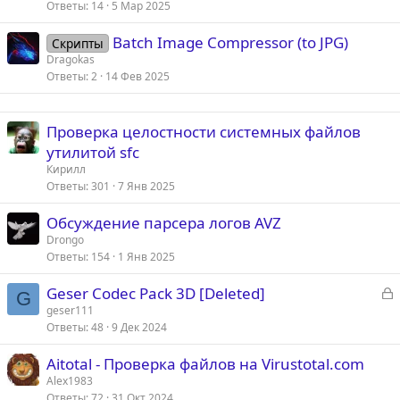
Ответы
14
5 Мар 2025
Batch Image Compressor (to JPG)
Скрипты
Dragokas
Ответы
2
14 Фев 2025
Проверка целостности системных файлов
утилитой sfc
Кирилл
Ответы
301
7 Янв 2025
Обсуждение парсера логов AVZ
Drongo
Ответы
154
1 Янв 2025
З
Geser Codec Pack 3D [Deleted]
G
а
geser111
Ответы
48
9 Дек 2024
к
р
Aitotal - Проверка файлов на Virustotal.com
Alex1983
т
Ответы
72
31 Окт 2024