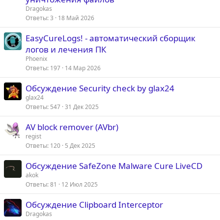
Dragokas
Ответы
3
18 Май 2026
EasyCureLogs! - автоматический сборщик
логов и лечения ПК
Phoenix
Ответы
197
14 Мар 2026
Обсуждение Security check by glax24
glax24
Ответы
547
31 Дек 2025
AV block remover (AVbr)
regist
Ответы
120
5 Дек 2025
Обсуждение SafeZone Malware Cure LiveCD
akok
Ответы
81
12 Июл 2025
Обсуждение Clipboard Interceptor
Dragokas