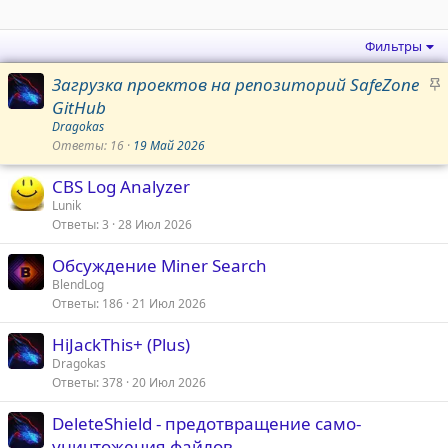
Фильтры
З
Загрузка проектов на репозиторий SafeZone
а
GitHub
к
Dragokas
р
Ответы
16
19 Май 2026
е
CBS Log Analyzer
п
Lunik
л
Ответы
3
28 Июл 2026
е
н
Обсуждение Miner Search
о
BlendLog
Ответы
186
21 Июл 2026
HiJackThis+ (Plus)
Dragokas
Ответы
378
20 Июл 2026
DeleteShield - предотвращение само-
уничтожения файлов