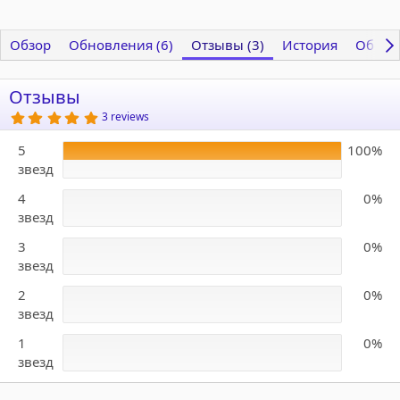
Обзор
Обновления (6)
Отзывы (3)
История
Обсуж
Отзывы
5
3 reviews
.
0
5
100%
0
з
звезд
в
ё
4
0%
з
д
звезд
3
0%
звезд
2
0%
звезд
1
0%
звезд