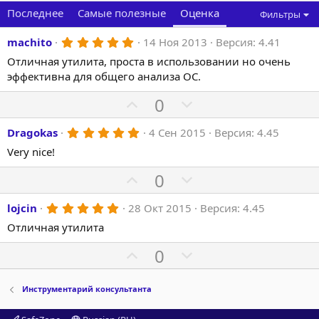
Последнее
Самые полезные
Оценка
Фильтры
5
machito
14 Ноя 2013
Версия: 4.41
.
Отличная утилита, проста в использовании но очень
0
0
эффективна для общего анализа ОС.
з
в
П
Н
0
ё
з
о
е
д
5
Dragokas
4 Сен 2015
Версия: 4.45
з
г
.
и
а
Very nice!
0
0
т
т
з
П
Н
0
и
и
в
о
е
ё
в
в
з
5
lojcin
28 Окт 2015
Версия: 4.45
з
г
д
.
н
н
и
а
Отличная утилита
0
ы
ы
0
т
т
з
П
Н
0
й
й
и
и
в
о
е
г
г
ё
в
в
з
з
г
о
о
Инструментарий консультанта
д
н
н
и
а
л
л
ы
ы