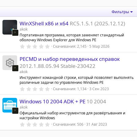
з
д
Фильтры
WinXShell x86 и x64
RC5.1.5.1 (2025.12.12)
akok
Портативная программа, которая заменяет стандартный
оболочку Windows Explorer для Windows PE
0
Скачивания
2,145
5 Мар 2026
.
0
PECMD и набор переведенных справок
0
з
2012.1.88.05.94 Stable-230422
в
ё
akok
И
з
Инструмент командной строки, который позволяет выполнять
д
различные задачи по управлению Windows PE
к
0
Скачивания
1,134
3 Сен 2023
.
0
о
Windows 10 2004 ADK + PE
10 2004
0
з
akok
в
н
Официальный набор инструментов для развёртывания и
ё
настройки Windows
з
к
д
0
Скачивания
506
31 Авг 2023
.
0
0