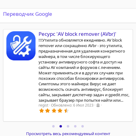
Переводчик Google
Ресурс 'AV block remover (AVbr)'
!!!Утилита обновляется ежедневно. AV block
remover или сокращённо AVbr - это утилита,
предназначенная для удаления конкретного
майнера, в том числе блокирующего
установку антивирусного софта и доступ на
сайты AV компаний и форумов с лечением.
Может применяться и в других случаях при
похожих способах блокировки антивирусов.
Симптомы этого майнера: Вирус не дает
возможность скачать антивирус, блокирует
сайты, закрывает диспетчер задач и gpedit.msc,
закрывает браузер при попытке найти или...
regist
Обновлено:
6 Июл 2023
4
.
7
2
з
в
Просмотреть весь рекомендуемый контент
ё