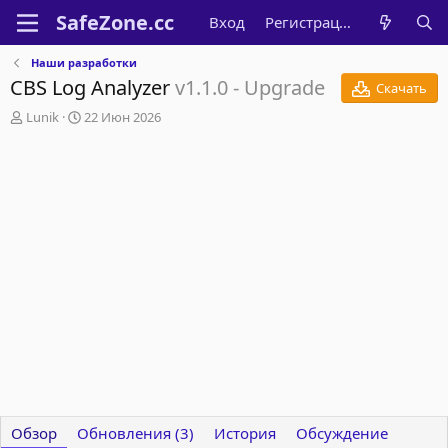
Вход
Регистрация
Наши разработки
CBS Log Analyzer
v1.1.0 - Upgrade
Скачать
А
Д
Lunik
22 Июн 2026
в
а
т
т
о
а
р
с
о
з
д
а
н
и
я
Обзор
Обновления (3)
История
Обсуждение