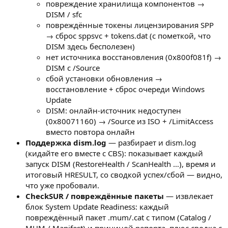
повреждение хранилища компонентов →
DISM / sfc
повреждённые токены лицензирования SPP
→ сброс sppsvc + tokens.dat (с пометкой, что
DISM здесь бесполезен)
нет источника восстановления (0x800f081f) →
DISM с /Source
сбой установки обновления →
восстановление + сброс очереди Windows
Update
DISM: онлайн-источник недоступен
(0x80071160) → /Source из ISO + /LimitAccess
вместо повтора онлайн
Поддержка dism.log
— разбирает и dism.log
(кидайте его вместе с CBS): показывает каждый
запуск DISM (RestoreHealth / ScanHealth …), время и
итоговый HRESULT, со сводкой успех/сбой — видно,
что уже пробовали.
CheckSUR / повреждённые пакеты
— извлекает
блок System Update Readiness: каждый
повреждённый пакет .mum/.cat с типом (Catalog /