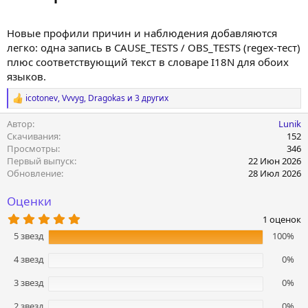
Новые профили причин и наблюдения добавляются
легко: одна запись в CAUSE_TESTS / OBS_TESTS (regex-тест)
плюс соответствующий текст в словаре I18N для обоих
языков.
icotonev
,
Vvvyg
,
Dragokas
и 3 других
Р
е
Автор
Lunik
а
к
Скачивания
152
ц
Просмотры
346
и
Первый выпуск
22 Июн 2026
и
Обновление
28 Июл 2026
:
Оценки
5
1 оценок
.
5 звезд
100%
0
0
з
4 звезд
0%
в
ё
3 звезд
0%
з
д
2 звезд
0%