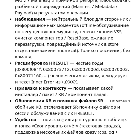
MUM / Manifest) и причиной репорта, плюс сводка с
разбивкой повреждений (Manifest / Metadata /
Payload) и результатом операции.
Наблюдения
— нейтральный блок для сторонних /
информационных моментов (offline-обслуживание
по несуществующему диску, теневые копии VSS,
очистка компонентов / ResetBase, ожидание
перезагрузки, повреждённый источник в store,
отсутствие замены mum/cat). Только пояснения, без
команд.
Расшифровка HRESULT
— частые коды
(0x800f081f, 0x80073712, 0x8007000d, 0x80070003,
0x80071160, …) человеческим языком; декодирует
и текст Inner Error из \uXXXX.
Привязка к контексту
— показывает, какой
инсталлер / пакет / KB / компонент падал.
Обновления KB и починка файлов SR
— помечает
сбойные KB, отслеживает SR-починку файлов и
сессии обслуживания с их HRESULT.
Удобство
— поиск и фильтр по уровню в таблице,
кнопка «Скопировать отчёт» (текстовая сводка),
поддержка нескольких файлов сразу (cbs.log +