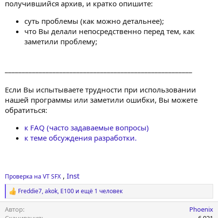
получившийся архив, и кратко опишите:
суть проблемы (как можно детальнее);
что Вы делали непосредственно перед тем, как
заметили проблему;
_______________________________________________________
Если Вы испытываете трудности при использовании
нашей программы или заметили ошибки, Вы можете
обратиться:
к FAQ (часто задаваемые вопросы)
к теме обсуждения разработки.
,
Inst
Проверка на VT SFX
Freddie7
,
akok
,
E100
и ещё 1 человек
Р
е
Автор
Phoenix
а
к