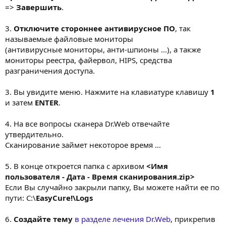
=>
Завершить
.
3.
Отключите стороннее антивирусное ПО
, так
называемые файловые мониторы
(антивирусные мониторы, анти-шпионы ...), а также
мониторы реестра, файервол, HIPS, средства
разграничения доступа.
3. Вы увидите меню. Нажмите на клавиатуре клавишу
1
и затем
ENTER
.
4. На все вопросы сканера Dr.Web отвечайте
утвердительно.
Сканирование займет некоторое время ...
5. В конце откроется папка с архивом
<Имя
пользователя - Дата - Время сканирования.zip>
Если Вы случайно закрыли папку, Вы можете найти ее по
пути: C:\
EasyCure!\Logs
6.
Создайте тему
в разделе лечения Dr.Web
, прикрепив