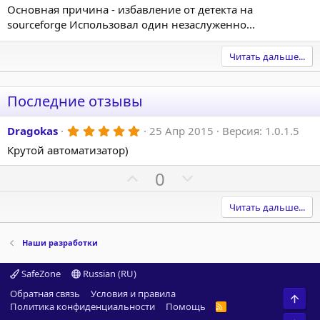
Основная причина - избавление от детекта на
sourceforge Использовал один незаслуженно...
Читать дальше...
Последние отзывы
5
Dragokas
25 Апр 2015
Версия: 1.0.1.5
.
Крутой автоматизатор)
0
0
з
П
Н
0
в
о
е
ё
з
з
г
Читать дальше...
д
и
а
т
т
Наши разработки
и
и
SafeZone
Russian (RU)
в
в
н
н
Обратная связь
Условия и правила
Свер
Политика конфиденциальности
Помощь
R
ы
ы
S