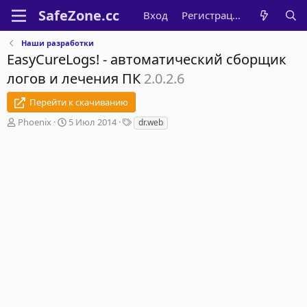
Вход
Регистрация
Наши разработки
EasyCureLogs! - автоматический сборщик
логов и лечения ПК
2.0.2.6
Перейти к скачиванию
А
Д
Т
Phoenix
5 Июл 2014
dr.web
в
а
е
т
т
г
о
а
и
р
с
о
з
д
а
н
и
я