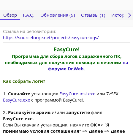
Обзор
F.A.Q.
Обновления (9)
Отзывы (1)
История
Ссылка на репозиторий
https://sourceforge.net/projects/easycurelogs/
EasyCure!
Программа для сбора логов с зараженного ПК,
необходимых для получения помощи в лечении
на
форуме Dr.Web
.
Как собрать логи?
1.
Скачайте
установщик
EasyCure-inst.exe
или 7zSFX
EasyCure.exe
с программой EasyCure!.
2.
Распакуйте архив
и/или
запустите
файл
EasyCure.exe.
Если Вы скачали установщик, нажмите
ОК
=> "
Я
принимаю условия соглашения
" =>
Далее
=>
Далее