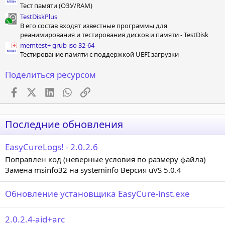
Тест памяти (ОЗУ/RAM)
TestDiskPlus
В его состав входят известные программы для
реанимирования и тестирования дисков и памяти - TestDisk
memtest+ grub iso 32-64
Тестирование памяти с поддержкой UEFI загрузки
Поделиться ресурсом
Facebook
X (Twitter)
LinkedIn
WhatsApp
Ссылка
Последние обновления
EasyCureLogs! - 2.0.2.6
Поправлен код (неверные условия по размеру файла)
Замена msinfo32 на systeminfo Версия uVS 5.0.4
Обновление установщика EasyCure-inst.exe
2.0.2.4-aid+arc