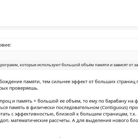
овие:
рограмм, которые используют большой объём памяти и зависят от з
ождение памяти, тем сильнее эффект от больших страниц 
орых проверяешь.
 проц и память + большой ее объем, то ему по барабану на
ся память в физически последовательном (Contiguous) про
отать с эффективностью, близкой к большим страницам, т.к
доп. математические рассчеты. А для выделения нового бло