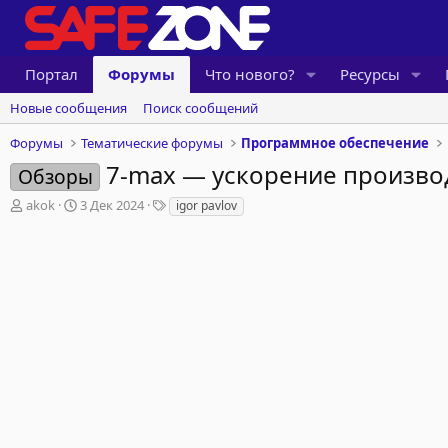
Портал
Форумы
Что нового?
Ресурсы
Новые сообщения
Поиск сообщений
Форумы
Тематические форумы
Программное обеспечение
7-max — ускорение произво
Обзоры
А
Д
Т
akok
3 Дек 2024
igor pavlov
в
а
е
т
т
г
о
а
и
р
н
т
а
е
ч
м
а
ы
л
а