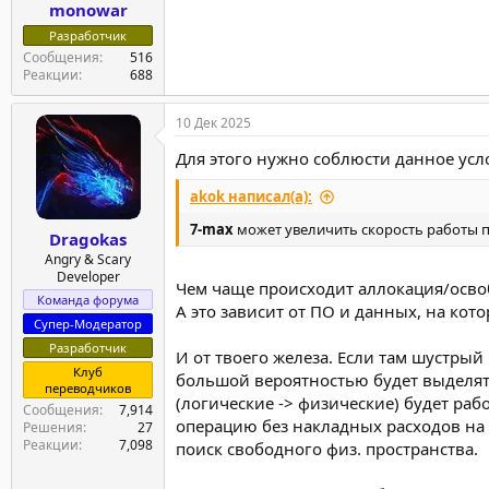
monowar
Разработчик
Сообщения
516
Реакции
688
10 Дек 2025
Для этого нужно соблюсти данное усл
akok написал(а):
7-max
может увеличить скорость работы п
Dragokas
Angry & Scary
Developer
Чем чаще происходит аллокация/освоб
Команда форума
А это зависит от ПО и данных, на кот
Супер-Модератор
Разработчик
И от твоего железа. Если там шустрый
Клуб
большой вероятностью будет выделять
переводчиков
(логические -> физические) будет раб
Сообщения
7,914
операцию без накладных расходов на 
Решения
27
Реакции
7,098
поиск свободного физ. пространства.