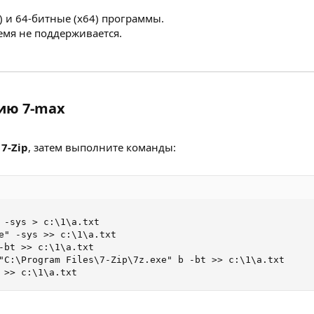
 и 64-битные (x64) программы.
емя не поддерживается.
ию 7-max​
и
7-Zip
, затем выполните команды:
 -sys > c:\1\a.txt

e" -sys >> c:\1\a.txt

-bt >> c:\1\a.txt

"C:\Program Files\7-Zip\7z.exe" b -bt >> c:\1\a.txt

 >> c:\1\a.txt