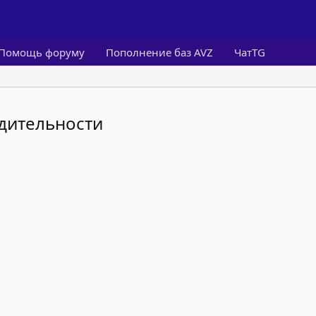
Помощь форуму
Пополнение баз AVZ
ЧатTG
дительности