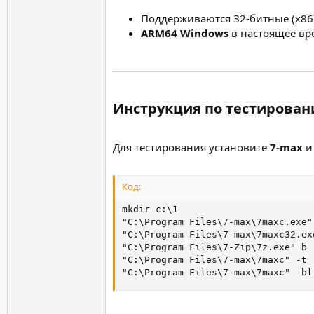
Поддерживаются 32-битные (x86)
ARM64 Windows
в настоящее вр
Инструкция по тестирован
Для тестирования установите
7-max
Код:
mkdir c:\1

"C:\Program Files\7-max\7maxc.exe"
"C:\Program Files\7-max\7maxc32.ex
"C:\Program Files\7-Zip\7z.exe" b 
"C:\Program Files\7-max\7maxc" -t 
"C:\Program Files\7-max\7maxc" -bl