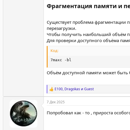
Фрагментация памяти и пе
Существует проблема фрагментации п
перезагрузки.
Чтобы получить наибольший объём п
Для проверки доступного объёма памя
Код:
7maxc -bl
Объём доступной памяти может быть 
E100
,
Dragokas
и
Guest
Р
е
а
7 Дек 2025
к
ц
Попробовал как - то , прироста особог
и
и
: