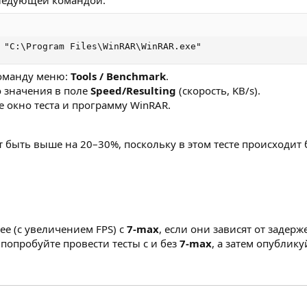
ледующей командой:
 "C:\Program Files\WinRAR\WinRAR.exe"
команду меню:
Tools / Benchmark
.
 значения в поле
Speed/Resulting
(скорость, KB/s).
е окно теста и программу WinRAR.
 быть выше на 20–30%, поскольку в этом тесте происходит
ее (с увеличением FPS) с
7-max
, если они зависят от задер
попробуйте провести тесты с и без
7-max
, а затем опублику