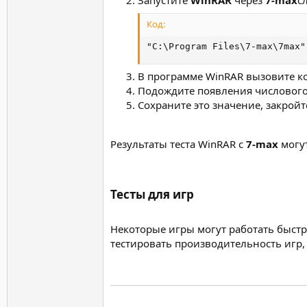
Запустите
WinRAR
через
7-max
с
Код:
"C:\Program Files\7-max\7max"
В программе WinRAR вызовите 
Подождите появления числового
Сохраните это значение, закройт
Результаты теста WinRAR с
7-max
могут
Тесты для игр​
Некоторые игры могут работать быстр
тестировать производительность игр, 