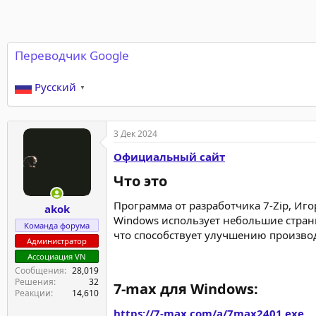
Переводчик Google
Русский
▼
3 Дек 2024
Официальный сайт
Что это​
Программа от разработчика 7-Zip, И
akok
Windows использует небольшие стран
Команда форума
что способствует улучшению произво
Администратор
Ассоциация VN
Сообщения
28,019
Решения
32
7-max для Windows
:​
Реакции
14,610
https://7-max.com/a/7max2401.exe