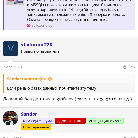
и MSSQL) после атаки шифровальщика. Стоимость
услуги варьируется от 14т.р до 30т.р за одну базу в
зависимости от сложности работ. Проверка и оплата:
Оплата проводится по факту выполненных...
safezone.cc
vladumur228
V
Новый пользователь
7 Авг 2023
#5
Sandor написал(а):
Если речь о базах данных, почитайте эту тему:
Да какой баз данных, о файлах (ексель, пдф, фото, и т.д.)
Sandor
Команда форума
Администратор
Ассоциация VN/VIP
Преподаватель