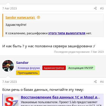
7 Авг 2023
#3
Sandor написал(а):
Здравствуйте!
К сожалению, расшифровки
этого типа вымогателя
нет.
И как быть ? у нас половина сервера зашифрована :/
Последнее редактирование:
7 Авг 2023
Sandor
Команда форума
Администратор
Ассоциация VN/VIP
Преподаватель
7 Авг 2023
#4
Если речь о базах данных, почитайте эту тему:
Восстановление баз данных 1С и Mssql данных после атаки шифратора
Уважаемые пользователи. Проект S.lab предоставляет
платные услуги по восстановлению баз данных (1С7, 1C8