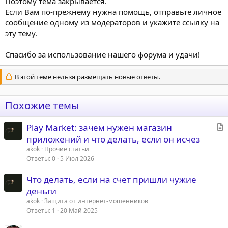
Поэтому тема закрывается.
Если Вам по-прежнему нужна помощь, отправьте личное
сообщение одному из модераторов и укажите ссылку на
эту тему.
Спасибо за использование нашего форума и удачи!
В этой теме нельзя размещать новые ответы.
Похожие темы
С
Play Market: зачем нужен магазин
т
приложений и что делать, если он исчез
а
akok
Прочие статьи
т
Ответы
0
5 Июл 2026
ь
Что делать, если на счет пришли чужие
я
деньги
akok
Защита от интернет-мошенников
Ответы
1
20 Май 2025