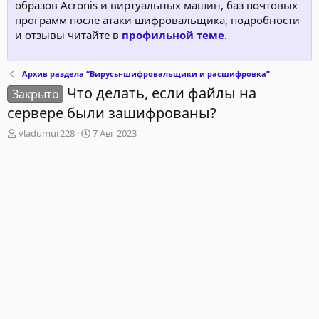
образов Acronis и виртуальных машин, баз почтовых
программ после атаки шифровальщика, подробности
и отзывы читайте в
профильной теме
.
Архив раздела “Вирусы‑шифровальщики и расшифровка”
Что делать, если файлы на
Закрыто
сервере были зашифрованы?
А
Д
vladumur228
7 Авг 2023
в
а
т
т
о
а
р
н
т
а
е
ч
м
а
ы
л
а