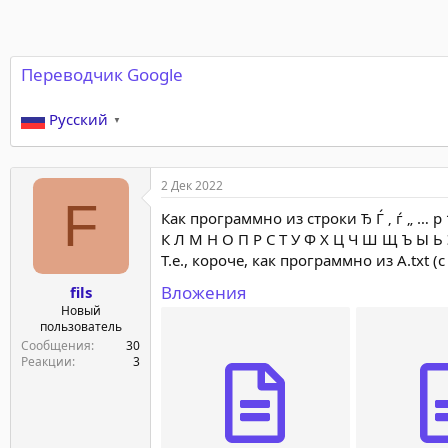
Переводчик Google
Русский
▼
2 Дек 2022
F
Как программно из строки Ђ Ѓ ‚ ѓ „ … р †
К Л М Н О П Р С Т У Ф Х Ц Ч Ш Щ Ъ Ы Ь 
Т.е., короче, как программно из A.txt 
Вложения
fils
Новый
пользователь
Сообщения
30
Реакции
3