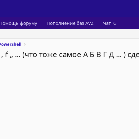
Помощь форуму
Пополнение баз AVZ
ЧатTG
PowerShell
„ ... (что тоже самое А Б В Г Д ... ) сде