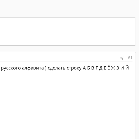
#1
ры русского алфавита ) сделать строку А Б В Г Д Е Ё Ж З И Й