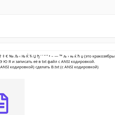
 ‡ € ‰ Љ ‹ Њ Ќ Ћ Џ ђ ‘ ’ “ ” • – — ™ љ › њ ќ ћ џ (это кракозяб
Э Ю Я и записать её в txt файл с ANSI кодировкой.
(с ANSI кодировкой) сделать B.txt (с ANSI кодировкой)