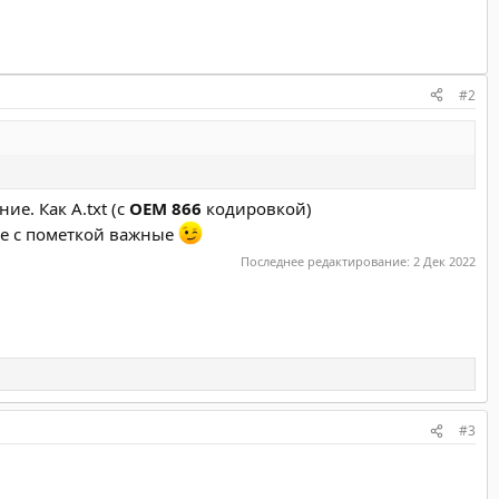
#2
е. Как A.txt (с
OEM 866
кодировкой)
ле с пометкой важные
Последнее редактирование:
2 Дек 2022
#3