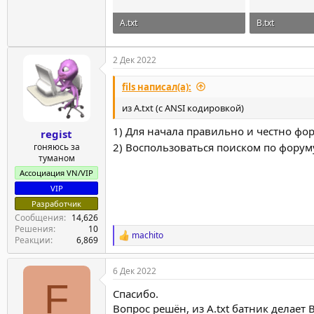
A.txt
B.txt
65 байт · Просмотры: 5
65 байт · Про
2 Дек 2022
fils написал(а):
из A.txt (с ANSI кодировкой)
1) Для начала правильно и честно фор
regist
2) Воспользоваться поиском по форум
гоняюсь за
туманом
Ассоциация VN/VIP
VIP
Разработчик
Сообщения
14,626
Решения
10
machito
Р
Реакции
6,869
е
а
6 Дек 2022
к
F
ц
Спасибо.
и
и
Вопрос решён, из A.txt батник делает B.