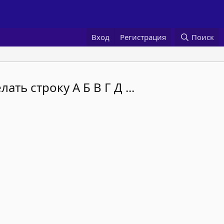
Вход
Регистрация
Поиск
лать строку А Б В Г Д ...