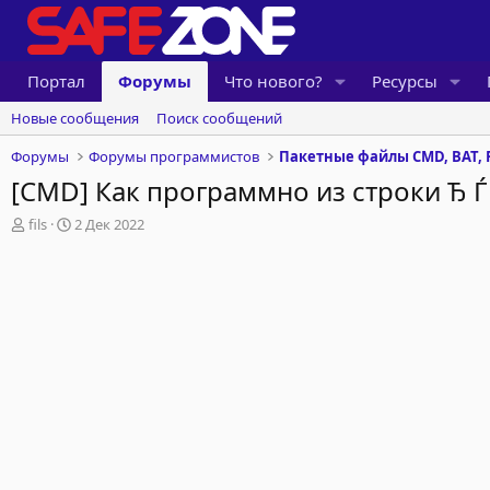
Портал
Форумы
Что нового?
Ресурсы
Новые сообщения
Поиск сообщений
Форумы
Форумы программистов
Пакетные файлы CMD, BAT, 
[CMD] Как программно из строки Ђ Ѓ ‚ ѓ 
А
Д
fils
2 Дек 2022
в
а
т
т
о
а
р
н
т
а
е
ч
м
а
ы
л
а