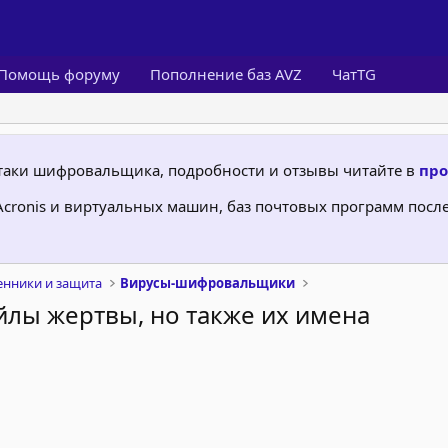
Помощь форуму
Пополнение баз AVZ
ЧатTG
 атаки шифровальщика, подробности и отзывы читайте в
про
 Acronis и виртуальных машин, баз почтовых программ пос
нники и защита
Вирусы-шифровальщики
айлы жертвы, но также их имена