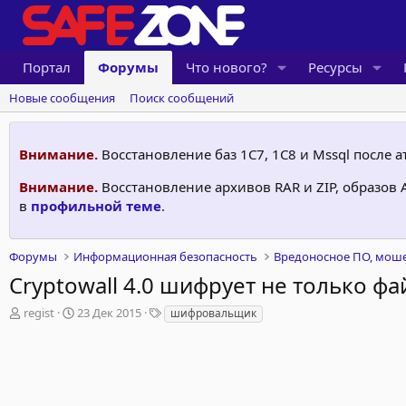
Портал
Форумы
Что нового?
Ресурсы
Новые сообщения
Поиск сообщений
Внимание.
Восстановление баз 1С7, 1C8 и Mssql после
Внимание.
Восстановление архивов RAR и ZIP, образов
в
профильной теме
.
Форумы
Информационная безопасность
Вредоносное ПО, моше
Cryptowall 4.0 шифрует не только ф
А
Д
Т
regist
23 Дек 2015
шифровальщик
в
а
е
т
т
г
о
а
и
р
н
т
а