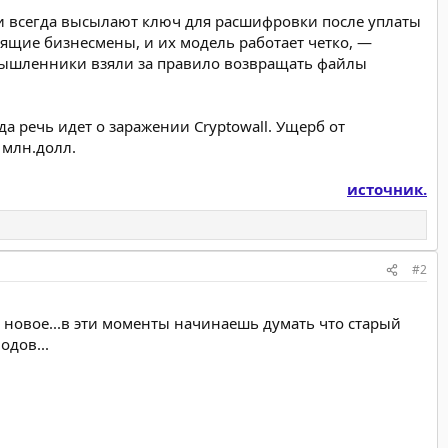
ски всегда высылают ключ для расшифровки после уплаты
оящие бизнесмены, и их модель работает четко, —
оумышленники взяли за правило возвращать файлы
а речь идет о заражении Cryptowall. Ущерб от
 млн.долл.
источник.
#2
 новое...в эти моменты начинаешь думать что старый
одов...