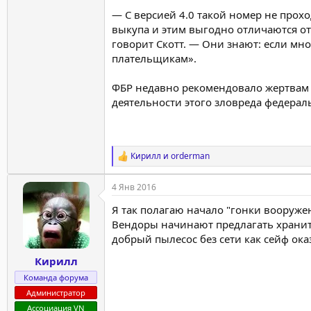
— С версией 4.0 такой номер не прох
выкупа и этим выгодно отличаются от
говорит Скотт. — Они знают: если мн
плательщикам».
ФБР недавно рекомендовало жертвам вы
деятельности этого зловреда федерал
Кирилл
и
orderman
Р
е
а
4 Янв 2016
к
ц
Я так полагаю начало "гонки вооруж
и
Вендоры начинают предлагать хранить
и
добрый пылесос без сети как сейф ока
:
Кирилл
Команда форума
Администратор
Ассоциация VN