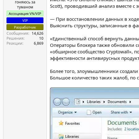
гоняюсь за
Scott), проводивший анализ вместе с э
туманом
Ассоциация VN/VIP
— При восстановлении данных в ходе 
VIP
Выяснить структуры, записанные в фа
Разработчик
Сообщения
14,626
«Единственный способ вернуть данные
Решения
10
Реакции
6,869
Операторы блокера также обновили с
«обширное сообщество Cryptowall», п
эффективности антивирусных продукт
Более того, злоумышленники создали д
Большое количество таких жалоб, по с