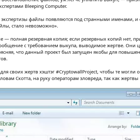
кспертами Bleeping Computer.
экспертизы файлы появляются под странными именами, и са
йлы, стало невозможно».
 — полная резервная копия; если резервных копий нет, при
ообщение с требованием выкупа, выводимое жертве. Они ц
оясняя, что данный проект был запущен якобы для повышен
ов.
ля своих жертв хэштэг #CryptowallProject, чтобы те могли
ловам Скотта, на руку операторам зловреда, так как жертвы 