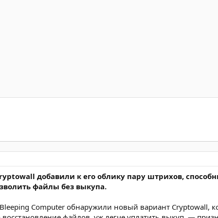
yptowall добавили к его облику пару штрихов, спосо
ызволить файлы без выкупа.
Bleeping Computer обнаружили новый вариант Cryptowall, 
 восстановление файлов, уж легче уплатить выкуп, — приз