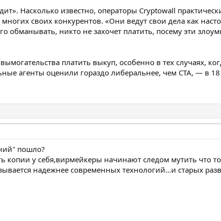
одит». Насколько известно, операторы Cryptowall практиче
 многих своих конкурентов. «Они ведут свои дела как наст
ого обманывать, никто не захочет платить, посему эти зл
могательства платить выкуп, особенно в тех случаях, когд
ьные агенты оценили гораздо либеральнее, чем CTA, — в 18
ений" пошло?
 копии у себя,вирмейкеры начинают следом мутить что то
зывается надежнее современных технологий...и старых разв