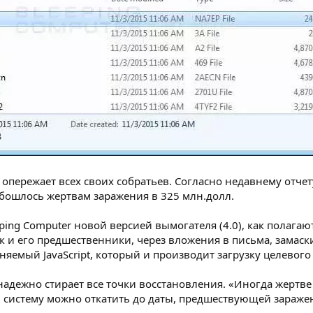
опережает всех своих собратьев. Согласно недавнему отчету о
 обошлось жертвам заражения в 325 млн.долл.
eping Computer новой версией вымогателя (4.0), как полагаю
как и его предшественники, через вложения в письма, зама
яемый JavaScript, который и производит загрузку целевого
адежно стирает все точки восстановления. «Иногда жертве 
и систему можно откатить до даты, предшествующей заражен