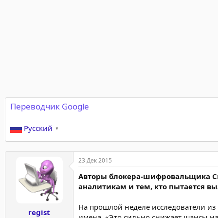
е
ч
м
а
ы
л
а
Переводчик Google
Русский
▼
23 Дек 2015
Авторы блокера-шифровальщика Cr
аналитикам и тем, кто пытается в
На прошлой неделе исследователи из 
regist
имена. «Это сильно снижает шансы на