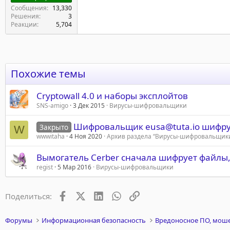
Сообщения
13,330
Решения
3
Реакции
5,704
Похожие темы
Cryptowall 4.0 и наборы эксплойтов
SNS-amigo
3 Дек 2015
Вирусы-шифровальщики
Шифровальщик eusa@tuta.io шифру
Закрыто
W
wwwitaha
4 Ноя 2020
Архив раздела “Вирусы‑шифровальщик
Вымогатель Cerber сначала шифрует файлы, 
regist
5 Мар 2016
Вирусы-шифровальщики
Facebook
X (Twitter)
LinkedIn
WhatsApp
Ссылка
Поделиться:
Форумы
Информационная безопасность
Вредоносное ПО, моше