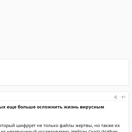
#1
бных еще больше осложнить жизнь вирусным
который шифрует не только файлы жертвы, но также их
нал независимый исследователь Нейтан Скотт (Nathan