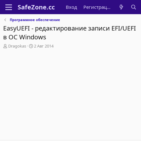
Вход
Регистрация
Программное обеспечение
EasyUEFI - редактирование записи EFI/UEFI
в ОС Windows
А
Д
Dragokas
2 Авг 2014
в
а
т
т
о
а
р
н
т
а
е
ч
м
а
ы
л
а