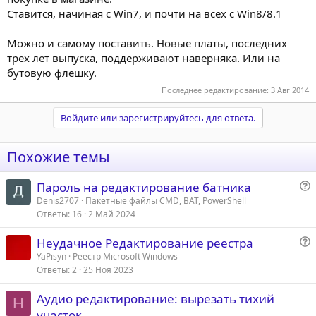
Ставится, начиная с Win7, и почти на всех с Win8/8.1
Можно и самому поставить. Новые платы, последних
трех лет выпуска, поддерживают наверняка. Или на
бутовую флешку.
Последнее редактирование:
3 Авг 2014
Войдите или зарегистрируйтесь для ответа.
Похожие темы
Пароль на редактирование батника
о
Denis2707
Пакетные файлы CMD, BAT, PowerShell
Ответы
16
2 Май 2024
п
р
Неудачное Редактирование реестра
о
о
YaPisyn
Реестр Microsoft Windows
с
Ответы
2
25 Ноя 2023
п
р
Аудио редактирование: вырезать тихий
о
H
участок
с