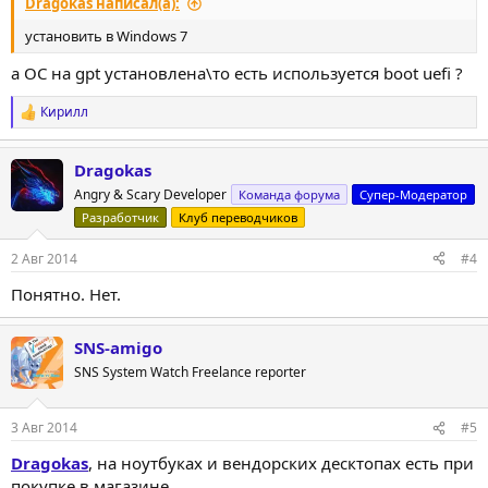
Dragokas написал(а):
установить в Windows 7
а ОС на gpt установлена\то есть используется boot uefi ?
Кирилл
Р
е
а
Dragokas
к
ц
Angry & Scary Developer
Команда форума
Супер-Модератор
и
Разработчик
Клуб переводчиков
и
:
2 Авг 2014
#4
Понятно. Нет.
SNS-amigo
SNS System Watch Freelance reporter
3 Авг 2014
#5
Dragokas
, на ноутбуках и вендорских десктопах есть при
покупке в магазине.