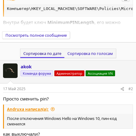
Компьютер\HKEY_LOCAL_MACHINE\SOFTWARE\Policies\Micros
Внутри будет ключ
MinimumPINLength
, его можно
удалить или поставить значение в 4 и перезапустить
компьютер
Посмотреть полное сообщение
Configure Minimum and Maximum PIN Length in Windows 10
Сортировка по дате
Сортировка по голосам
In this article, we'll see how to configure minimum and
maximum PIN length in Windows 10. This requirement will
akok
affect all new user accounts.
winaero.com
Команда форума
Администратор
Ассоциация VN
17 Май 2025
#2
Просто сменить pin?
Andruxa написал(а):
После отключения Windows Hello на Windows 10, пин-код
сменился
как выключали?