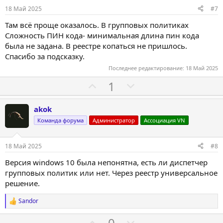
и
и
18 Май 2025
#7
в
в
Там всё проще оказалось. В групповых политиках
н
н
Сложность ПИН кода- минимальная длина пин кода
ы
ы
была не задана. В реестре копаться не пришлось.
й
й
Спасибо за подсказку.
г
г
Последнее редактирование:
18 Май 2025
о
о
П
Н
1
л
л
о
е
о
о
з
г
akok
с
с
и
а
Команда форума
Администратор
Ассоциация VN
т
т
и
и
18 Май 2025
#8
в
в
Версия windows 10 была непонятна, есть ли диспетчер
н
н
групповых политик или нет. Через реестр универсальное
ы
ы
решение.
й
й
Sandor
г
г
Р
е
о
о
П
Н
0
а