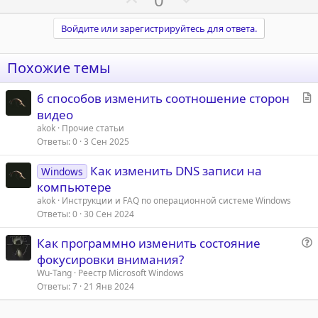
л
л
к
о
е
ц
о
о
з
г
Войдите или зарегистрируйтесь для ответа.
и
с
с
и
и
а
:
т
т
Похожие темы
и
и
в
в
С
6 способов изменить соотношение сторон
т
видео
н
н
а
akok
Прочие статьи
ы
ы
т
Ответы
0
3 Сен 2025
й
й
ь
г
г
Как изменить DNS записи на
я
Windows
о
о
компьютере
л
л
akok
Инструкции и FAQ по операционной системе Windows
Ответы
0
30 Сен 2024
о
о
с
с
Как программно изменить состояние
о
фокусировки внимания?
п
Wu-Tang
Реестр Microsoft Windows
р
Ответы
7
21 Янв 2024
о
с