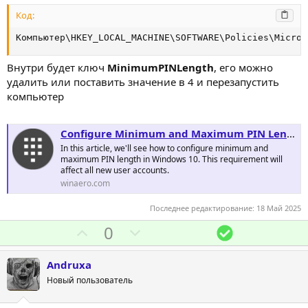
ы
ы
й
й
Код:
г
г
Компьютер\HKEY_LOCAL_MACHINE\SOFTWARE\Policies\Micros
о
о
л
л
Внутри будет ключ
MinimumPINLength
, его можно
о
о
удалить или поставить значение в 4 и перезапустить
компьютер
с
с
Configure Minimum and Maximum PIN Length in Windows 10
In this article, we'll see how to configure minimum and
maximum PIN length in Windows 10. This requirement will
affect all new user accounts.
winaero.com
Последнее редактирование:
18 Май 2025
П
Н
Р
0
о
е
е
з
г
ш
Andruxa
и
а
е
Новый пользователь
т
т
н