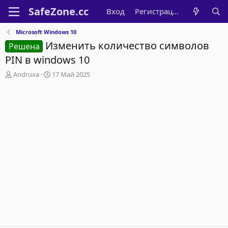
Вход
Регистрация
Microsoft Windows 10
Изменить количество символов
Решена
PIN в windows 10
А
Д
Andruxa
17 Май 2025
в
а
т
т
о
а
р
н
т
а
е
ч
м
а
ы
л
а