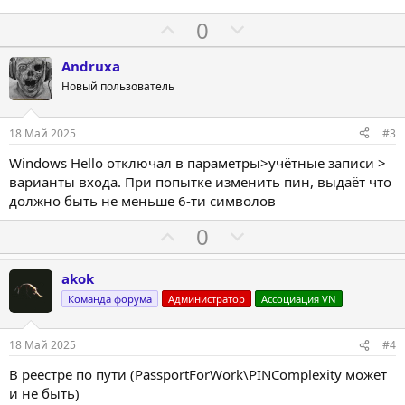
П
Н
0
о
е
Andruxa
з
г
Новый пользователь
и
а
т
т
и
и
18 Май 2025
#3
в
в
Windows Hello отключал в параметры>учётные записи >
н
н
варианты входа. При попытке изменить пин, выдаёт что
ы
ы
должно быть не меньше 6-ти символов
й
й
П
Н
0
г
г
о
е
о
о
з
г
akok
л
л
и
а
Команда форума
Администратор
Ассоциация VN
о
о
т
т
с
с
и
и
18 Май 2025
#4
в
в
В реестре по пути (PassportForWork\PINComplexity может
н
н
и не быть)