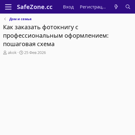
Вход
Регистрация
Дом и семья
Как заказать фотокнигу с
профессиональным оформлением:
пошаговая схема
А
Д
akok
25 Фев 2026
в
а
т
т
о
а
р
н
т
а
е
ч
м
а
ы
л
а