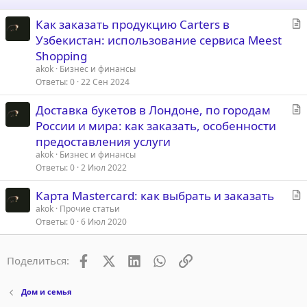
С
Как заказать продукцию Carters в
т
Узбекистан: использование сервиса Meest
а
Shopping
т
akok
Бизнес и финансы
ь
Ответы
0
22 Сен 2024
я
С
Доставка букетов в Лондоне, по городам
т
России и мира: как заказать, особенности
а
предоставления услуги
т
akok
Бизнес и финансы
ь
Ответы
0
2 Июл 2022
я
С
Карта Mastercard: как выбрать и заказать
т
akok
Прочие статьи
Ответы
0
6 Июл 2020
а
т
ь
Facebook
X (Twitter)
LinkedIn
WhatsApp
Ссылка
Поделиться:
я
Дом и семья