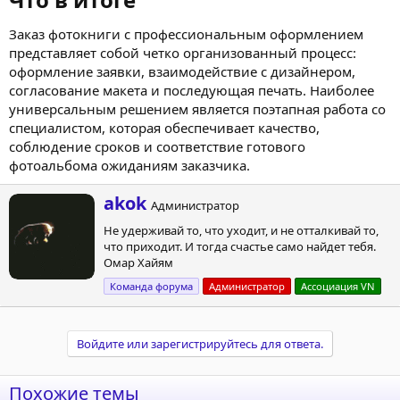
Заказ фотокниги с профессиональным оформлением
представляет собой четко организованный процесс:
оформление заявки, взаимодействие с дизайнером,
согласование макета и последующая печать. Наиболее
универсальным решением является поэтапная работа со
специалистом, которая обеспечивает качество,
соблюдение сроков и соответствие готового
фотоальбома ожиданиям заказчика.
А
akok
Администратор
в
Не удерживай то, что уходит, и не отталкивай то,
т
что приходит. И тогда счастье само найдет тебя.
о
Омар Хайям
р
Команда форума
Администратор
Ассоциация VN
Войдите или зарегистрируйтесь для ответа.
Похожие темы