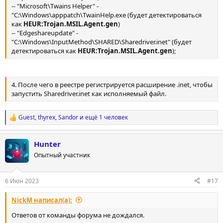
-- "Microsoft\Twains Helper" -
"C:\Windows\apppatch\TwainHelp.exe (будет детектироваться
как
HEUR:Trojan.MSIL.Agent.gen
)
-- "Edgeshareupdate" -
"C:\Windows\InputMethod\SHARED\Sharedriver.inet" (будет
детектироваться как
HEUR:Trojan.MSIL.Agent.gen
);
4. После чего в реестре регистрируется расширение .inet, чтобы
запустить Sharedriver.inet как исполняемый файл.
Guest
,
thyrex
,
Sandor
и ещё 1 человек
Р
е
а
Hunter
к
ц
Опытный участник
и
и
:
6 Июн 2023
#17
NickM написал(а):
Ответов от команды форума не дождался.