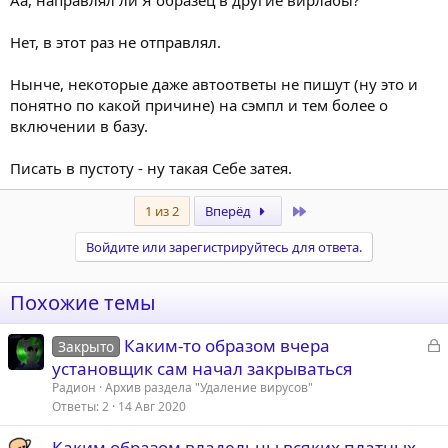
Аа, направлял ли Я образец в другие вирлабы?
Нет, в этот раз не отправлял.
Нынче, некоторые даже автоответы не пишут (ну это и
понятно по какой причине) на сэмпл и тем более о
включении в базу.
Писать в пустоту - ну такая Себе затея.
Last
1 из 2
Вперёд
Войдите или зарегистрируйтесь для ответа.
Похожие темы
З
Каким-то образом вчера
Закрыто
а
установщик сам начал закрываться
к
Радион
Архив раздела "Удаление вирусов"
р
Ответы
2
14 Авг 2020
Каким образом владельцы всяких платных