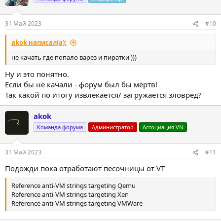
31 Май 2023
#10
akok написал(а):
не качать где попало варез и пиратки )))
Ну и это понятно.
Если бы не качали - форум был бы мёртв!
Так какой по итогу извлекается/ загружается зловред?
akok
Команда форума
Администратор
Ассоциация VN
31 Май 2023
#11
Подожди пока отработают песочницы от VT
Reference anti-VM strings targeting Qemu
Reference anti-VM strings targeting Xen
Reference anti-VM strings targeting VMWare