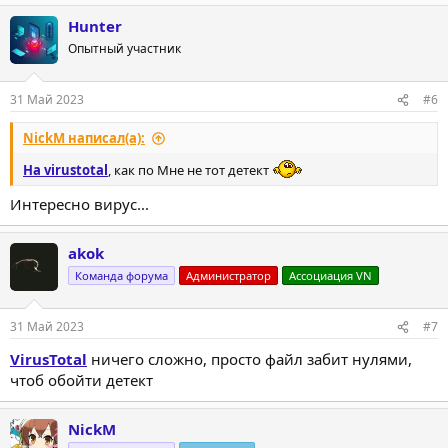
Hunter
Опытный участник
31 Май 2023
#6
NickM написал(а):
На virustotal
, как по Мне не тот детект
Интересно вирус...
akok
Команда форума
Администратор
Ассоциация VN
31 Май 2023
#7
VirusTotal
ничего сложно, просто файл забит нулями,
чтоб обойти детект
NickM