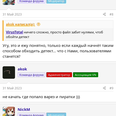
Команда форума
Модератор
31 Май 2023
#8
akok написал(а):
VirusTotal
ничего сложно, просто файл забит нулями, чтоб
обойти детект
Угу, это и ежу понятно, только если каждый начнёт таким
способом обходить детект... что с Нами, пользователями
станется?
akok
Команда форума
Администратор
Ассоциация VN
31 Май 2023
#9
не качать где попало варез и пиратки )))
NickM
Команда форума
Модератор