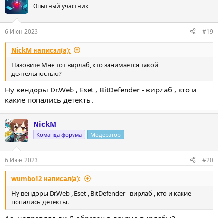
Опытный участник
6 Июн 2023
#19
NickM написал(а):
Назовите Мне тот вирлаб, кто занимается такой
деятельностью?
Ну вендоры Dr.Web , Eset , BitDefender - вирлаб , кто и
какие попались детекты.
NickM
Команда форума
Модератор
6 Июн 2023
#20
wumbo12 написал(а):
Ну вендоры Dr.Web , Eset , BitDefender - вирлаб , кто и какие
попались детекты.