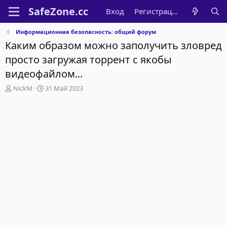
Вход
Регистрация
Информационная безопасность: общий форум
Каким образом можно заполучить зловред
просто загружая торрент с якобы
видеофайлом...
А
Д
NickM
31 Май 2023
в
а
т
т
о
а
р
н
т
а
е
ч
м
а
ы
л
а