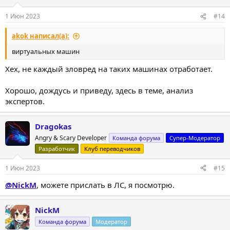
1 Июн 2023
#14
akok написал(а):
виртуальных машин
Хех, не каждый зловред на таких машинах отработает.
Хорошо, дождусь и приведу, здесь в теме, анализ
экспертов.
Dragokas
Angry & Scary Developer
Команда форума
Супер-Модератор
Разработчик
Клуб переводчиков
1 Июн 2023
#15
@NickM
, можете прислать в ЛС, я посмотрю.
NickM
Команда форума
Модератор