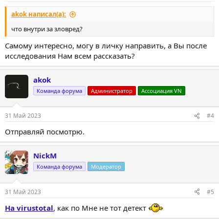
akok написал(а):
что внутри за зловред?
Самому интересно, могу в личку направить, а Вы после
исследования Нам всем рассказать?
akok
Команда форума
Администратор
Ассоциация VN
31 Май 2023
#4
Отправляй посмотрю.
NickM
Команда форума
Модератор
31 Май 2023
#5
На virustotal
, как по Мне не тот детект