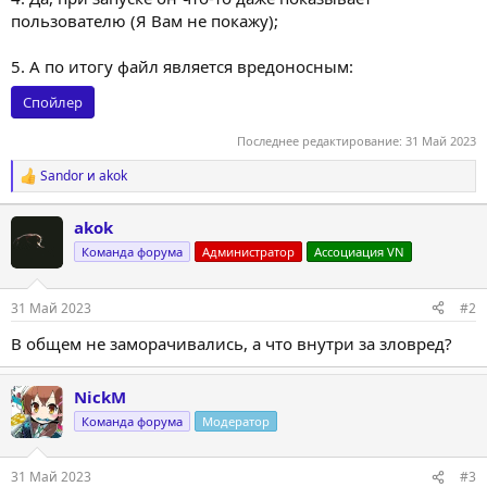
пользователю (Я Вам не покажу);
5. А по итогу файл является вредоносным:
Спойлер
Последнее редактирование:
31 Май 2023
Sandor
и
akok
Р
е
а
akok
к
ц
Команда форума
Администратор
Ассоциация VN
и
и
:
31 Май 2023
#2
В общем не заморачивались, а что внутри за зловред?
NickM
Команда форума
Модератор
31 Май 2023
#3