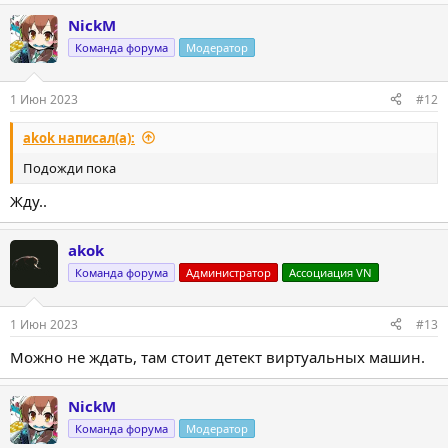
NickM
Команда форума
Модератор
1 Июн 2023
#12
akok написал(а):
Подожди пока
Жду..
akok
Команда форума
Администратор
Ассоциация VN
1 Июн 2023
#13
Можно не ждать, там стоит детект виртуальных машин.
NickM
Команда форума
Модератор