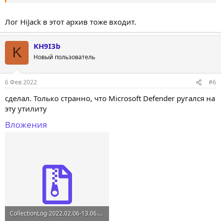
расположенной там же, куда распаковали архив, вы
найдёте новый архив со своими логами. Архив имеет
Лог HiJack в этот архив тоже входит.
имя CollectionLog-yyyy.mm.dd-hh.mm. Где yyyy.mm.dd-
hh.mm - дата и время запуска сканирования. Например:
CollectionLog-2021.10.30-22.15
KH9I3b
K
Прикрепите его к Вашему сообщению
Новый пользователь
6 Фев 2022
#6
сделал. Только странно, что Microsoft Defender ругался на
эту утилиту
Вложения
CollectionLog-2022.02.06-13.06.zip