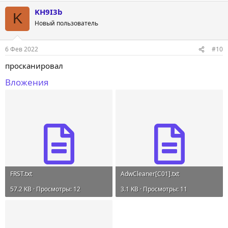
KH9I3b
K
Новый пользователь
6 Фев 2022
#10
просканировал
Вложения
FRST.txt
AdwCleaner[C01].txt
57.2 KB · Просмотры: 12
3.1 KB · Просмотры: 11