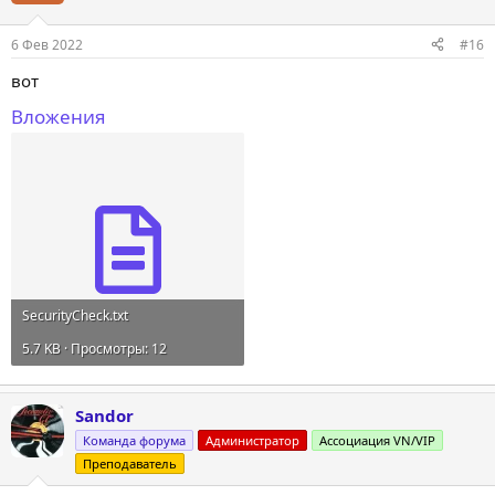
6 Фев 2022
#16
вот
Вложения
SecurityCheck.txt
5.7 KB · Просмотры: 12
Sandor
Команда форума
Администратор
Ассоциация VN/VIP
Преподаватель