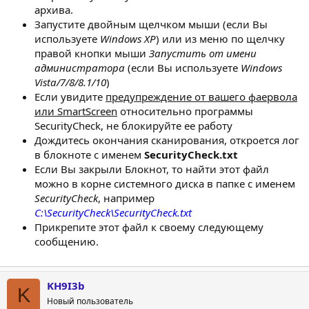
архива.
Запустите двойным щелчком мыши (если Вы
используете
Windows XP
) или из меню по щелчку
правой кнопки мыши
Запустить от имени
администратора
(если Вы используете
Windows
Vista/7/8/8.1/10
)
Если увидите
предупреждение от вашего фаервола
или SmartScreen
относительно программы
SecurityCheck, не блокируйте ее работу
Дождитесь окончания сканирования, откроется лог
в блокноте с именем
SecurityCheck.txt
Если Вы закрыли Блокнот, то найти этот файл
можно в корне системного диска в папке с именем
SecurityCheck
, например
C:\SecurityCheck\SecurityCheck.txt
Прикрепите этот файл к своему следующему
сообщению.
KH9I3b
K
Новый пользователь