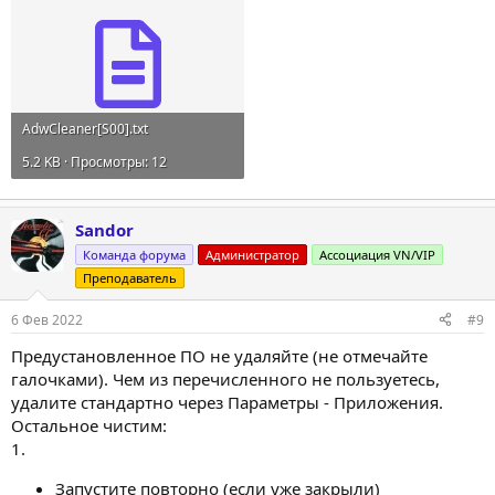
AdwCleaner[S00].txt
5.2 KB · Просмотры: 12
Sandor
Команда форума
Администратор
Ассоциация VN/VIP
Преподаватель
6 Фев 2022
#9
Предустановленное ПО не удаляйте (не отмечайте
галочками). Чем из перечисленного не пользуетесь,
удалите стандартно через Параметры - Приложения.
Остальное чистим:
1.
Запустите повторно (если уже закрыли)