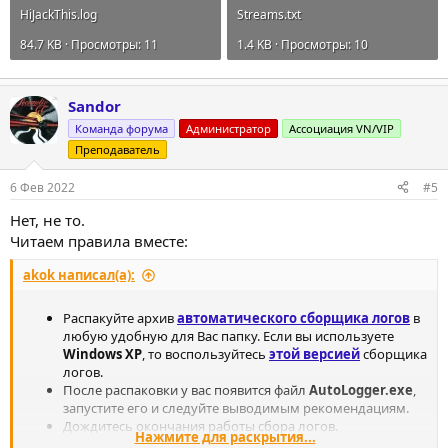
HiJackThis.log
Streams.txt
84.7 KB · Просмотры: 11
1.4 KB · Просмотры: 10
Sandor
Команда форума
Администратор
Ассоциация VN/VIP
Преподаватель
6 Фев 2022
#5
Нет, не то.
Читаем правила вместе:
akok написал(а):
Распакуйте архив
автоматического сборщика логов
в
любую удобную для Вас папку. Если вы используете
Windows XP
, то воспользуйтесь
этой версией
сборщика
логов.
После распаковки у вас появится файл
AutoLogger.exe
,
запустите его и следуйте выводимым рекомендациям.
Дождитесь окончания работы сбора логов.
Нажмите для раскрытия...
По окончанию работы в папке
AutoLogger
,