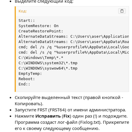
Выделите следующий код:
Код:
Start::

SystemRestore: On

CreateRestorePoint:

AlternateDataStreams: C:\Users\aser\Application 
AlternateDataStreams: C:\Users\aser\AppData\Roam
cmd; del /s /q "%userprofile%\AppData\Local\Goog
cmd: del /s /q "%userprofile%\AppData\Local\Micr
C:\Windows\Temp\*.*

C:\WINDOWS\system32\*.tmp

C:\WINDOWS\syswow64\*.tmp

EmptyTemp:

Reboot:

End::
Скопируйте выделенный текст (правой кнопкой -
Копировать).
Запустите FRST (FRST64) от имени администратора.
Нажмите
Исправить
(
Fix
) один раз (!) и подождите.
Программа создаст лог-файл (Fixlog.txt). Прикрепите
его к своему следующему сообщению.