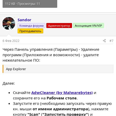
112 KB · Просмотры: 11
Sandor
Команда форума
Администратор
Ассоциация VN/VIP
Преподаватель
6 Фев 2022
#7
Через Панель управления (Параметры) - Удаление
программ (Приложения и возможности) - удалите
нежелательное ПО:
App Explorer
Далее:
Скачайте
AdwCleaner (by Malwarebytes)
и
сохраните его на
Рабочем столе
.
Запустите его (необходимо запускать через правую
кн. мыши
от имени администратора
), нажмите
кнопку
"Scan"
(
"Запустить проверку"
) и