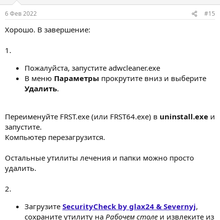
6 Фев 2022
#15
Хорошо. В завершение:
1.
Пожалуйста, запустите adwcleaner.exe
В меню
Параметры
прокрутите вниз и выберите
Удалить
.
Переименуйте FRST.exe (или FRST64.exe) в
uninstall.exe
и
запустите.
Компьютер перезагрузится.
Остальные утилиты лечения и папки можно просто
удалить.
2.
Загрузите
SecurityCheck by glax24 & Severnyj
,
сохраните утилиту на
Рабочем столе
и извлеките из