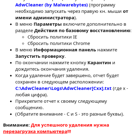
AdwCleaner (by Malwarebytes)
(программу
необходимо запускать через правую кн. мыши
от
имени администратора
).
В меню
Параметры
включите дополнительно в
разделе
Действия по базовому восстановлению
:
Сбросить политики IE
Сбросить политики Chrome
В меню
Информационная панель
нажмите
Запустить проверку
.
По окончании нажмите кнопку
Карантин
и
дождитесь окончания удаления.
Когда удаление будет завершено, отчет будет
сохранен в следующем расположении:
C:\AdwCleaner\Logs\AdwCleaner[Cxx].txt
(где x -
любая цифра).
Прикрепите отчет к своему следующему
сообщению.
(Обратите внимание - C и S - это разные буквы).
Внимание:
Для успешного удаления нужна
перезагрузка компьютера
!!!