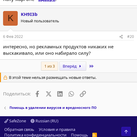
KH9I3b
K
Новый пользователь
6 Фев 2022
#20
интересно, но рекламных продуктов никаких не
выскакивало, или оно набирало силу?
Last
1 из 3
Вперёд
В этой теме нельзя размещать новые ответы.
Facebook
X (Twitter)
LinkedIn
WhatsApp
Ссылка
Поделиться:
Помощь в удалении вирусов и вредоносного ПО
SafeZone
Russian (RU)
Обратная связь
Условия и правила
Свер
Политика конфиденциальности
Помощь
R