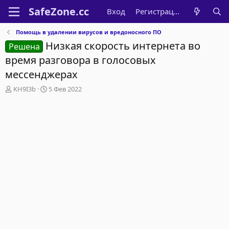
Вход
Регистрация
Помощь в удалении вирусов и вредоносного ПО
Низкая скорость интернета во
Решена
время разговора в голосовых
мессенджерах
А
Д
KH9I3b
5 Фев 2022
в
а
т
т
о
а
р
н
т
а
е
ч
м
а
ы
л
а