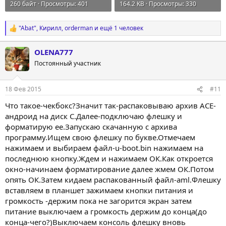
260 байт · Просмотры: 401
164.2 KB · Просмотры: 330
"Abat"
,
Кирилл
,
orderman
и ещё 1 человек
Р
е
а
OLENA777
к
Постоянный участник
ц
и
и
:
18 Фев 2015
#11
Что такое-чекбокс?Значит так-распаковываю архив АСЕ-
андроид на диск С.Далее-подключаю флешку и
форматирую ее.Запускаю скачанную с архива
программу.Ищем свою флешку по букве.Отмечаем
нажимаем и выбираем файл-u-boot.bin нажимаем на
последнюю кнопку.Ждем и нажимаем ОК.Как откроется
окно-начинаем форматирование далее жмем ОК.Потом
опять ОК.Затем кидаем распакованный файл-aml.Флешку
вставляем в планшет зажимаем кнопки питания и
громкость -держим пока не загорится экран затем
питание выключаем а громкость держим до конца(до
конца-чего?)Выключаем консоль флешку вновь