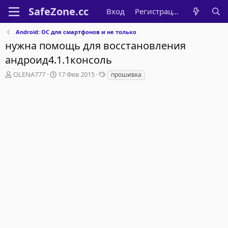
Вход
Регистрация
Android: ОС для смартфонов и не только
нужна помощь для восстановления
андроид4.1.1консоль
А
Д
Т
OLENA777
17 Фев 2015
прошивка
в
а
е
т
т
г
о
а
и
р
н
т
а
е
ч
м
а
ы
л
а