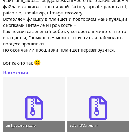
Файл aml_autoscript удаляем, а вместо него закидываем 4
файла из архива с прошивкой: factory_update_param.aml,
patch.zip, update.zip, uImage_recovery.
Вставляем флешку в планшет и повторяем манипуляции
с копками Питание и Громкость +.
Как появится зеленый робот, у которого в животе что-то
вращается, Громкость + можно отпустить и наблюдать
процесс прошивки.
По окончании прошивки, планшет перезагрузится.
Вот как-то так
Вложения
aml_autoscript.zip
SDcardMaker.rar