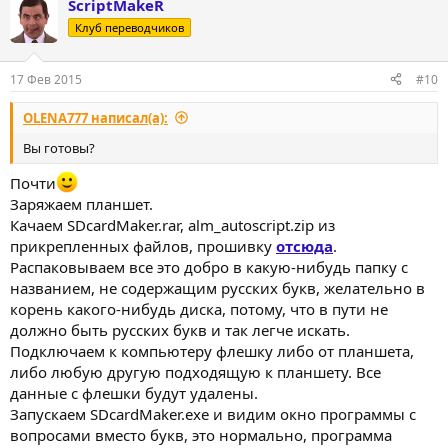
ScriptMakeR
Клуб переводчиков
17 Фев 2015
#10
OLENA777 написал(а):
Вы готовы?
Почти
Заряжаем планшет.
Качаем SDcardMaker.rar, alm_autoscript.zip из
прикрепленных файлов, прошивку
отсюда
.
Распаковываем все это добро в какую-нибудь папку с
названием, не содержащим русских букв, желательно в
корень какого-нибудь диска, потому, что в пути не
должно быть русских букв и так легче искать.
Подключаем к компьютеру флешку либо от планшета,
либо любую другую подходящую к планшету. Все
данные с флешки будут удалены.
Запускаем SDcardMaker.exe и видим окно программы с
вопросами вместо букв, это нормально, программа