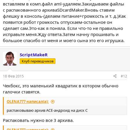
вставляем в комп.файл aml-удаляем.Закидываем файлы
с распакованного архиваSDcardMaker.Вновь ставим
флешку в консоль-(делаем питание+громкость и т. д.)Как
появится робот громкость отпускаем-остальное он
сделает сам.Это-как я поняла. Если что-то не правильно
исправьте меня.Жду ответа.Затем начну прошивать и
большое спасибо от меня и моего сына это его игрушка.
ScriptMakeR
Клуб переводчиков
18 Фев 2015
#12
Чекбокс, это маленький квадратик в котором обычно
галочки ставятся.
OLENA777 написал(а):
распаковываю архив АСЕ-андроид на диск С
Распаковать нужно все 3 архива.