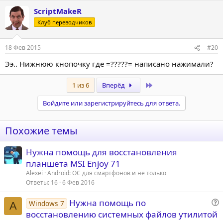
ScriptMakeR
Клуб переводчиков
18 Фев 2015
#20
Ээ.. Нижнюю кнопочку где =?????= написано нажимали?
Last
1 из 6
Вперёд
Войдите или зарегистрируйтесь для ответа.
Похожие темы
Нужна помощь для восстановления
планшета MSI Enjoy 71
Alexei
Android: ОС для смартфонов и не только
Ответы
16
6 Фев 2016
Нужна помощь по
Windows 7
A
о
восстановлению системных файлов утилитой
п