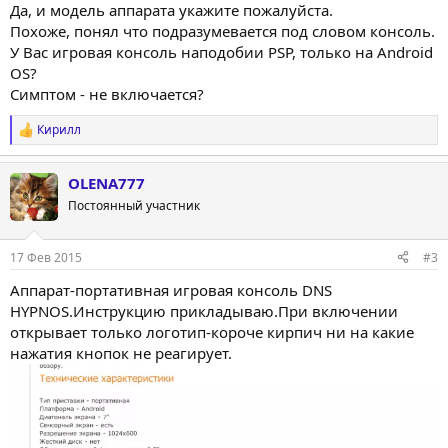
Да, и модель аппарата укажите пожалуйста.
Похоже, понял что подразумевается под словом консоль.
У Вас игровая консоль наподобии PSP, только на Android
OS?
Симптом - не включается?
Кирилл
Р
е
а
OLENA777
к
ц
Постоянный участник
и
и
:
17 Фев 2015
#3
Аппарат-портативная игровая консоль DNS
HYPNOS.Инструкцию прикладываю.При включении
открывает только логотип-короче кирпич ни на какие
нажатия кнопок не реагирует.