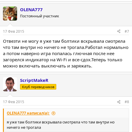
OLENA777
Постоянный участник
17 Фев 2015
#7
Отвезти не могу я уже там болтики вскрывала смотрела
что там внутри но ничего не трогала.Работал нормально
а потом наверно игра попалась глючная после нее
загорелся индикатор на Wi-Fi и все-сдох.Теперь только
можно включать выключать и заряжать.
ScriptMakeR
Клуб переводчиков
17 Фев 2015
#8
OLENA777 написал(а):
я уже там болтики вскрывала смотрела что там внутри но
ничего не трогала