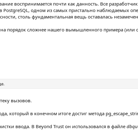
вание воспринимается почти как данность. Все разработчик
 в PostgreSQL, одном из самых пристально наблюдаемых опе
асности, столь фундаментальная вещь оставалась незамечен
 на порядок сложнее нашего вымышленного примера (или слу
де.
теку вызовов.
а, который в конечном итоге достиг метода pg_escape_stri
чистки ввода. В Beyond Trust он использовался в файле
dbqu