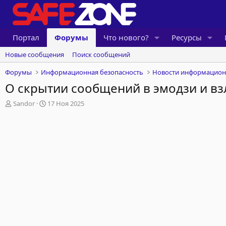
Портал
Форумы
Что нового?
Ресурсы
Новые сообщения
Поиск сообщений
Форумы
Информационная безопасность
Новости информацион
О скрытии сообщений в эмодзи и в
А
Д
Sandor
17 Ноя 2025
в
а
т
т
о
а
р
н
т
а
е
ч
м
а
ы
л
а