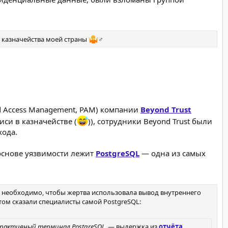
я казначейства моей страны
‍♂‍
ed Access Management, PAM) компании
Beyond Trust
иси в казначействе (
)), сотрудники Beyond Trust были
хода.
в основе уязвимости лежит
PostgreSQL
— одна из самых
ки необходимо, чтобы жертва использовала вывод внутреннего
этом сказали специалисты самой PostgreSQL:
терактивный терминал PostgreSQL.
— выдержка из
отчёта