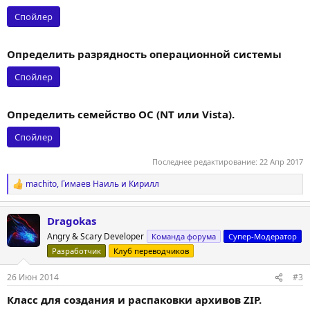
Спойлер
Определить разрядность операционной системы
Спойлер
Определить семейство ОС (NT или Vista).
Спойлер
Последнее редактирование:
22 Апр 2017
machito
,
Гимаев Наиль
и
Кирилл
Р
е
а
Dragokas
к
ц
Angry & Scary Developer
Команда форума
Супер-Модератор
и
Разработчик
Клуб переводчиков
и
:
26 Июн 2014
#3
Класс для создания и распаковки архивов ZIP.