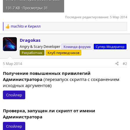
131.7 KB · Просмотры: 31
Последнее редактирование:
5 Мар 2014
machito
и
Кирилл
Р
е
а
Dragokas
к
Angry & Scary Developer
ц
Команда форума
Супер-Модератор
и
Разработчик
Клуб переводчиков
и
:
5 Мар 2014
#2
Получение повышенных привилегий
Администратора
(перезапуск скрипта с сохранением
исходных аргументов)
Спойлер
Проверка, запущен ли скрипт от имени
Администратора
Спойлер