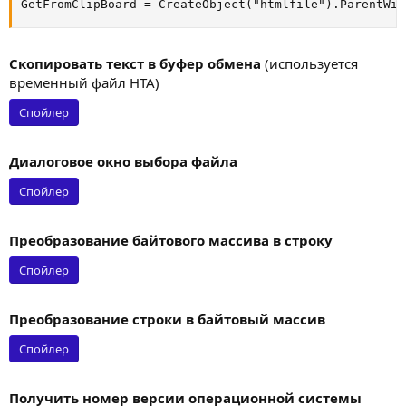
GetFromClipBoard = CreateObject("htmlfile").ParentWin
Скопировать текст в буфер обмена
(используется
временный файл HTA)
Спойлер
Диалоговое окно выбора файла
Спойлер
Преобразование байтового массива в строку
Спойлер
Преобразование строки в байтовый массив
Спойлер
Получить номер версии операционной системы