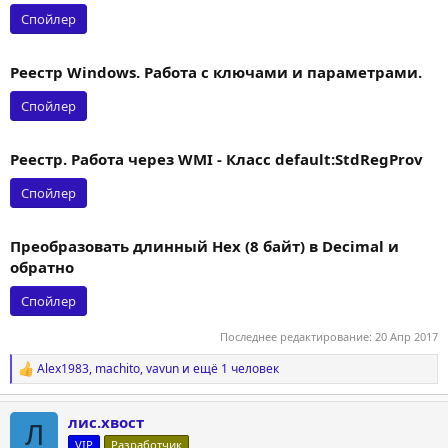
Спойлер
Реестр Windows. Работа с ключами и параметрами.
Спойлер
Реестр. Работа через WMI - Класс default:StdRegProv
Спойлер
Преобразовать длинный Hex (8 байт) в Decimal и
обратно
Спойлер
Последнее редактирование:
20 Апр 2017
Alex1983
,
machito
,
vavun
и ещё 1 человек
Р
е
а
лис.хвост
к
Л
ц
VIP
Разработчик