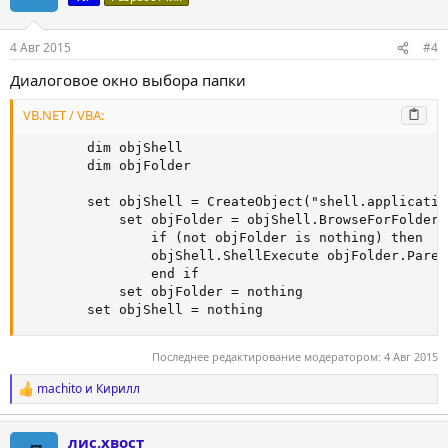
и
и
:
4 Авг 2015
#4
Диалоговое окно выбора папки
VB.NET / VBA:
        dim objShell

        dim objFolder

        set objShell = CreateObject("shell.application
            set objFolder = objShell.BrowseForFolder(
                if (not objFolder is nothing) then

                objShell.ShellExecute objFolder.Paren
                end if

            set objFolder = nothing

        set objShell = nothing
Последнее редактирование модератором:
4 Авг 2015
machito
и
Кирилл
Р
е
а
лис.хвост
к