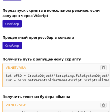
Перезапуск скрипта в консольном режиме, если
запущен через WScript
Спойлер
Процентный прогрессбар в консоли
Спойлер
Получить путь к запущенному скрипту
VB.NET / VBA:
Set oFSO = CreateObject("Scripting.FileSystemObject")

cur = oFSO.GetParentFolderName(WScript.ScriptFullName
Получить текст из буфера обмена
VB.NET / VBA: