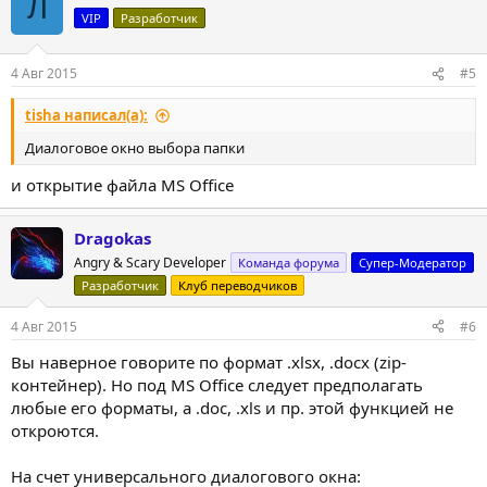
Л
ц
VIP
Разработчик
и
и
:
4 Авг 2015
#5
tisha написал(а):
Диалоговое окно выбора папки
и открытие файла MS Office
Dragokas
Angry & Scary Developer
Команда форума
Супер-Модератор
Разработчик
Клуб переводчиков
4 Авг 2015
#6
Вы наверное говорите по формат .xlsx, .docx (zip-
контейнер). Но под MS Office следует предполагать
любые его форматы, а .doc, .xls и пр. этой функцией не
откроются.
На счет универсального диалогового окна: