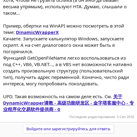
Хотя, чтобы не грузить ослика (а он иногда бывает
весьма упрямым), используют HTA. Думаю, слышали о
таком...
Пример, обертки на WinAPI можно посмотреть в этой
теме:
DinamicWrapperX
Качаете. Запускаете калькулятор Windows, запускаете
скрипт. А на счет диалогового окна может быть я
погорячился.
Функцией GetOpenFileName легко воспользоваться из
под C++, VB6, VB.NET..., а в VBS нет возможности нативно
создать произвольную структуру (пользовательский
тип), получить адрес переменной. Конечно, чисто ради
интереса, могу попробовать поколдовать.
UPD. Такая возможность на самом деле есть. См.
关于
DynamicWrapper请教 - 高级功能研发区 - 金字塔客服中心 - 专
业程序化交易软件提供商 - 0
Последнее редактирование:
5 Сен 2018
Войдите или зарегистрируйтесь для ответа.