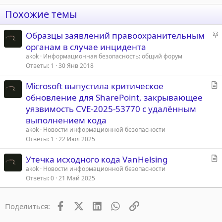
Похожие темы
З
Образцы заявлений правоохранительным
а
органам в случае инцидента
к
akok
Информационная безопасность: общий форум
р
Ответы
1
30 Янв 2018
е
С
Microsoft выпустила критическое
п
т
обновление для SharePoint, закрывающее
л
а
е
уязвимость CVE-2025-53770 с удалённым
т
выполнением кода
ь
о
akok
Новости информационной безопасности
я
Ответы
1
22 Июл 2025
С
Утечка исходного кода VanHelsing
т
akok
Новости информационной безопасности
Ответы
0
21 Май 2025
а
т
ь
Facebook
X (Twitter)
LinkedIn
WhatsApp
Ссылка
Поделиться:
я