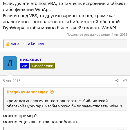
Если, делать это под VBA, то там есть встроенный объект
либо функции WinApi.
Если из-под VBS, то других вариантов нет, кроме как
аналогично - воспользоваться библиотекой-оберткой
DynWrapX, чтобы можно было задействовать WinAPI.
Последнее редактирование:
4 Авг 2015
лис.хвост
и
Кирилл
Р
е
а
лис.хвост
к
Л
ц
VIP
Разработчик
и
и
:
5 Авг 2015
#7
Dragokas написал(а):
кроме как аналогично - воспользоваться библиотекой-
оберткой DynWrapX, чтобы можно было задействовать WinAPI.
можно пример?
можно еще как-то так попробовать