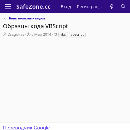
Вход
Регистрация
Банк полезных кодов
Образцы кода VBScript
А
Д
Т
Dragokas
5 Мар 2014
vbs
vbscript
в
а
е
т
т
г
о
а
и
р
н
т
а
е
ч
м
а
ы
л
а
Переводчик Google