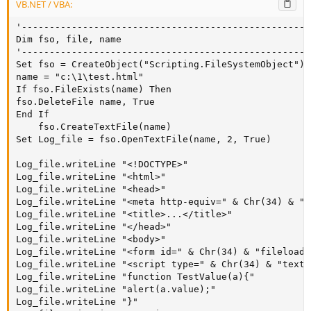
VB.NET / VBA:
'----------------------------------------------------
Dim fso, file, name

'----------------------------------------------------
Set fso = CreateObject("Scripting.FileSystemObject")

name = "c:\1\test.html"

If fso.FileExists(name) Then

fso.DeleteFile name, True

End If

    fso.CreateTextFile(name)

Set Log_file = fso.OpenTextFile(name, 2, True)

Log_file.writeLine "<!DOCTYPE>"

Log_file.writeLine "<html>"

Log_file.writeLine "<head>"

Log_file.writeLine "<meta http-equiv=" & Chr(34) & "C
Log_file.writeLine "<title>...</title>"

Log_file.writeLine "</head>"

Log_file.writeLine "<body>"

Log_file.writeLine "<form id=" & Chr(34) & "fileload"
Log_file.writeLine "<script type=" & Chr(34) & "text/
Log_file.writeLine "function TestValue(a){"

Log_file.writeLine "alert(a.value);"

Log_file.writeLine "}"
