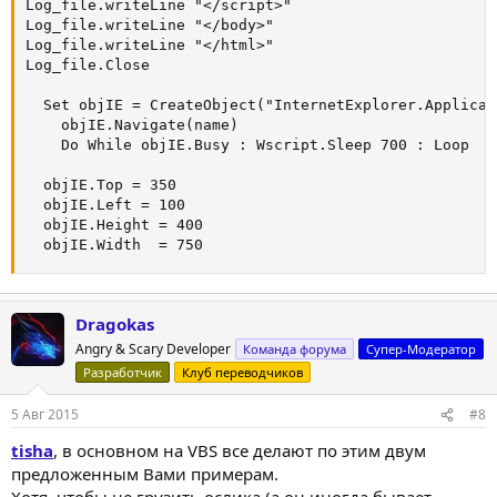
Log_file.writeLine "</script>"

Log_file.writeLine "</body>"

Log_file.writeLine "</html>"

Log_file.Close

  Set objIE = CreateObject("InternetExplorer.Applicati
    objIE.Navigate(name)

    Do While objIE.Busy : Wscript.Sleep 700 : Loop

  objIE.Top = 350

  objIE.Left = 100

  objIE.Height = 400

  objIE.Width  = 750
Dragokas
Angry & Scary Developer
Команда форума
Супер-Модератор
Разработчик
Клуб переводчиков
5 Авг 2015
#8
tisha
, в основном на VBS все делают по этим двум
предложенным Вами примерам.