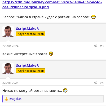
https://cdn.midjourney.com/ae9507e7-6e8b-45a7-ac4d-
cae3d98b112d/grid_0.png
Запрос: "Алиса в стране чудес с рогами на голове"
ScriptMakeR
Клуб переводчиков
22 Авг 2024
#3
Какие интересные =рога=
ScriptMakeR
Клуб переводчиков
22 Авг 2024
#4
Никак не могу ей рога наставить..
Dragokas
Р
е