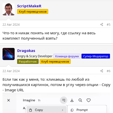
а
ScriptMakeR
к
ц
Клуб переводчиков
и
и
:
22 Авг 2024
#5
Что-то я никак понять не могу, где ссылку на весь
комплект полученный взять?
Dragokas
Angry & Scary Developer
Команда форума
Супер-Модератор
Разработчик
Клуб переводчиков
22 Авг 2024
#6
Если так как у меня, то: кликаешь по любой из
получившихся картинок, потом в углу через опции - Copy
- Image URL