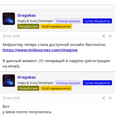
Dragokas
Angry & Scary Developer
Команда форума
Супер-Модератор
Разработчик
Клуб переводчиков
22 Авг 2024
#1
MidJourney теперь стала доступной онлайн бесплатно:
https://www.midjourney.com/imagine
В данный момент: 25 генераций в неделю (регистрация
на email).
Dragokas
Angry & Scary Developer
Команда форума
Супер-Модератор
Разработчик
Клуб переводчиков
22 Авг 2024
#2
Вот:
у меня почти получилось: