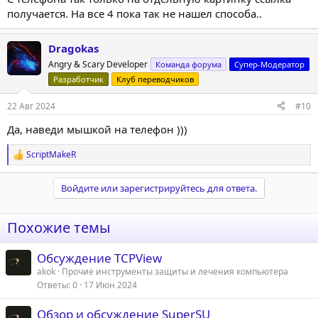
получается. На все 4 пока так не нашел способа..
Dragokas
Angry & Scary Developer
Команда форума
Супер-Модератор
Разработчик
Клуб переводчиков
22 Авг 2024
#10
Да, наведи мышкой на телефон )))
ScriptMakeR
Р
е
а
Войдите или зарегистрируйтесь для ответа.
к
ц
и
Похожие темы
и
:
Обсуждение TCPView
akok
Прочие инструменты защиты и лечения компьютера
Ответы
0
17 Июн 2024
Обзор и обсуждение SuperSU