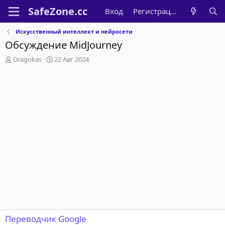
Вход
Регистрация
Искусственный интеллект и нейросети
Обсуждение MidJourney
А
Д
Dragokas
22 Авг 2024
в
а
т
т
о
а
р
н
т
а
е
ч
м
а
ы
л
а
Переводчик Google