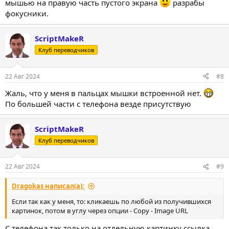
мышью на правую часть пустого экрана
разрабы
фокусники.
ScriptMakeR
Клуб переводчиков
22 Авг 2024
#8
Жаль, что у меня в пальцах мышки встроенной нет.
По большей части с телефона везде присутствую
ScriptMakeR
Клуб переводчиков
22 Авг 2024
#9
Dragokas написал(а):
Если так как у меня, то: кликаешь по любой из получившихся
картинок, потом в углу через опции - Copy - Image URL
С телефона так только на отдельную картинку ссылка