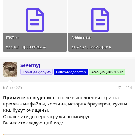
FRST.txt
Addition.txt
53.9 KB · Просмотры: 4
51.4 KB · Просмотры: 4
Severnyj
Команда форума
Супер-Модератор
Ассоциация VN/VIP
6 Апр 2025
#14
Примите к сведению
- после выполнения скрипта
временные файлы, корзина, история браузеров, куки и
кэш будут очищены.
Отключите до перезагрузки антивирус.
Выделите следующий код: