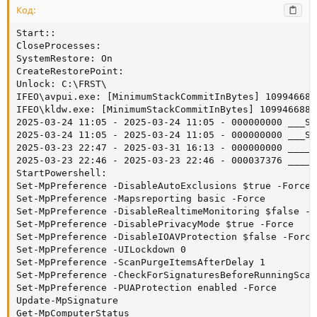
Код:
Start::

CloseProcesses:

SystemRestore: On

CreateRestorePoint:

Unlock: C:\FRST\

IFEO\avpui.exe: [MinimumStackCommitInBytes] 1099466887
IFEO\kldw.exe: [MinimumStackCommitInBytes] 1099466887

2025-03-24 11:05 - 2025-03-24 11:05 - 000000000 ___SH
2025-03-24 11:05 - 2025-03-24 11:05 - 000000000 ___SH
2025-03-23 22:47 - 2025-03-31 16:13 - 000000000 ____D
2025-03-23 22:46 - 2025-03-23 22:46 - 000037376 _____
StartPowershell:

Set-MpPreference -DisableAutoExclusions $true -Force

Set-MpPreference -Mapsreporting basic -Force

Set-MpPreference -DisableRealtimeMonitoring $false -Fo
Set-MpPreference -DisablePrivacyMode $true -Force

Set-MpPreference -DisableIOAVProtection $false -Force

Set-MpPreference -UILockdown 0

Set-MpPreference -ScanPurgeItemsAfterDelay 1

Set-MpPreference -CheckForSignaturesBeforeRunningScan
Set-MpPreference -PUAProtection enabled -Force

Update-MpSignature

Get-MpComputerStatus
