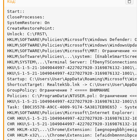
Код:
Start::

CloseProcesses:

SystemRestore: On

CreateRestorePoint:

Unlock: C:\FRST\

HKLM\SOFTWARE\Policies\Microsoft\Windows Defender: Ог
HKLM\SOFTWARE\Policies\Microsoft\Windows\WindowsUpdat
HKLM\SOFTWARE\Policies\Microsoft\MRT: Ограничение <==
HKLM\Software\Policies\...\system: [EnableSmartScreen]
HKLM\SYSTEM\...\Terminal Server: [fDenyTSConnections]
HKU\S-1-5-21-1049044997-4227027920-3169876132-1001\..
HKU\S-1-5-21-1049044997-4227027920-3169876132-1001\..
Startup: C:\Users\User\AppData\Roaming\Microsoft\Wind
ShortcutTarget: RealtekSb.lnk -> C:\Users\User\AppDat
GroupPolicy: Ограничение ? <==== ВНИМАНИЕ

Policies: C:\ProgramData\NTUSER.pol: Ограничение <===
HKU\S-1-5-21-1049044997-4227027920-3169876132-1001\SO
Task: {B0C35578-A9CC-4009-9174-5A3817EB9E65} - System
HKLM\SOFTWARE\Policies\Microsoft\Internet Explorer: О
CHR HKU\S-1-5-21-1049044997-4227027920-3169876132-100
CHR HKU\S-1-5-21-1049044997-4227027920-3169876132-100
CHR HKLM-x32\...\Chrome\Extension: [aegnopegbbhjeeiga
CHR HKLM-x32\...\Chrome\Extension: [efaidnbmnnnibpcaj