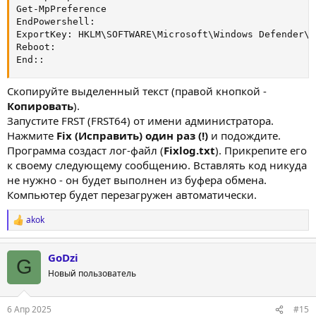
Get-MpPreference

EndPowershell:

ExportKey: HKLM\SOFTWARE\Microsoft\Windows Defender\E
Reboot:

End::
Скопируйте выделенный текст (правой кнопкой -
Копировать
).
Запустите FRST (FRST64) от имени администратора.
Нажмите
Fix (Исправить) один раз (!)
и подождите.
Программа создаст лог-файл (
Fixlog.txt
). Прикрепите его
к своему следующему сообщению. Вставлять код никуда
не нужно - он будет выполнен из буфера обмена.
Компьютер будет перезагружен автоматически.
akok
Р
е
а
GoDzi
к
G
ц
Новый пользователь
и
и
:
6 Апр 2025
#15