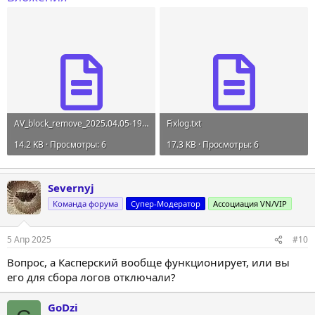
AV_block_remove_2025.04.05-19.34.log
Fixlog.txt
14.2 KB · Просмотры: 6
17.3 KB · Просмотры: 6
Severnyj
Команда форума
Супер-Модератор
Ассоциация VN/VIP
5 Апр 2025
#10
Вопрос, а Касперский вообще функционирует, или вы
его для сбора логов отключали?
GoDzi