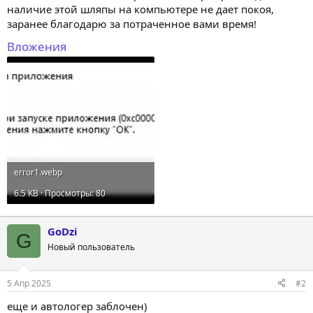
наличие этой шляпы на компьютере не дает покоя,
заранее благодарю за потраченное вами время!
Вложения
error1.webp
6.5 KB · Просмотры: 80
GoDzi
G
Новый пользователь
5 Апр 2025
#2
еще и автологер заблочен)