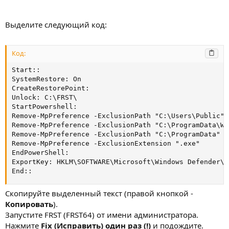
Выделите следующий код:
Код:
Start::

SystemRestore: On

CreateRestorePoint:

Unlock: C:\FRST\

StartPowershell:

Remove-MpPreference -ExclusionPath "C:\Users\Public"

Remove-MpPreference -ExclusionPath "C:\ProgramData\Wi
Remove-MpPreference -ExclusionPath "C:\ProgramData"

Remove-MpPreference -ExclusionExtension ".exe"

EndPowerShell:

ExportKey: HKLM\SOFTWARE\Microsoft\Windows Defender\E
End::
Скопируйте выделенный текст (правой кнопкой -
Копировать
).
Запустите FRST (FRST64) от имени администратора.
Нажмите
Fix (Исправить) один раз (!)
и подождите.