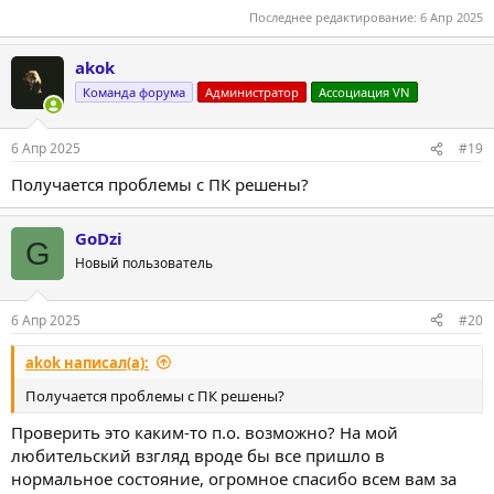
Последнее редактирование:
6 Апр 2025
akok
Команда форума
Администратор
Ассоциация VN
6 Апр 2025
#19
Получается проблемы с ПК решены?
GoDzi
G
Новый пользователь
6 Апр 2025
#20
akok написал(а):
Получается проблемы с ПК решены?
Проверить это каким-то п.о. возможно? На мой
любительский взгляд вроде бы все пришло в
нормальное состояние, огромное спасибо всем вам за