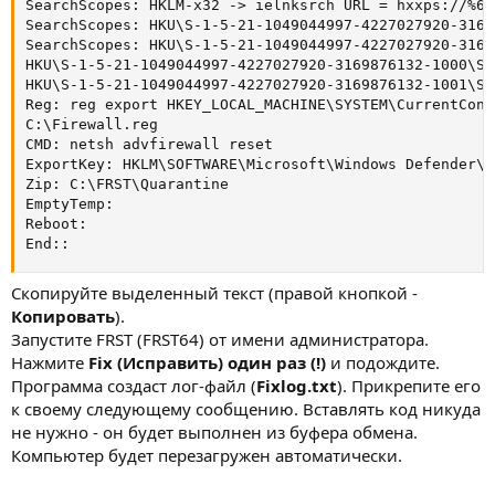
SearchScopes: HKLM-x32 -> ielnksrch URL = hxxps://%66
SearchScopes: HKU\S-1-5-21-1049044997-4227027920-3169
SearchScopes: HKU\S-1-5-21-1049044997-4227027920-3169
HKU\S-1-5-21-1049044997-4227027920-3169876132-1000\So
HKU\S-1-5-21-1049044997-4227027920-3169876132-1001\So
Reg: reg export HKEY_LOCAL_MACHINE\SYSTEM\CurrentCont
C:\Firewall.reg

CMD: netsh advfirewall reset

ExportKey: HKLM\SOFTWARE\Microsoft\Windows Defender\E
Zip: C:\FRST\Quarantine

EmptyTemp:

Reboot:

End::
Скопируйте выделенный текст (правой кнопкой -
Копировать
).
Запустите FRST (FRST64) от имени администратора.
Нажмите
Fix (Исправить) один раз (!)
и подождите.
Программа создаст лог-файл (
Fixlog.txt
). Прикрепите его
к своему следующему сообщению. Вставлять код никуда
не нужно - он будет выполнен из буфера обмена.
Компьютер будет перезагружен автоматически.