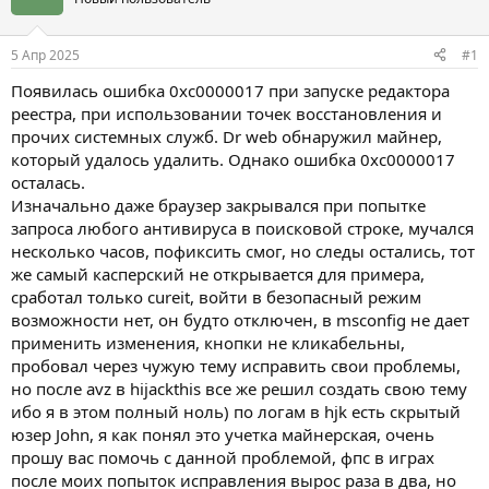
5 Апр 2025
#1
Появилась ошибка 0xc0000017 при запуске редактора
реестра, при использовании точек восстановления и
прочих системных служб. Dr web обнаружил майнер,
который удалось удалить. Однако ошибка 0xc0000017
осталась.
Изначально даже браузер закрывался при попытке
запроса любого антивируса в поисковой строке, мучался
несколько часов, пофиксить смог, но следы остались, тот
же самый касперский не открывается для примера,
сработал только cureit, войти в безопасный режим
возможности нет, он будто отключен, в msconfig не дает
применить изменения, кнопки не кликабельны,
пробовал через чужую тему исправить свои проблемы,
но после avz в hijackthis все же решил создать свою тему
ибо я в этом полный ноль) по логам в hjk есть скрытый
юзер John, я как понял это учетка майнерская, очень
прошу вас помочь с данной проблемой, фпс в играх
после моих попыток исправления вырос раза в два, но