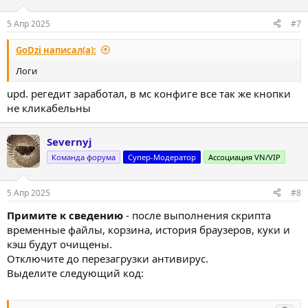
5 Апр 2025
#7
GoDzi написал(а):
Логи
upd. регедит заработал, в мс конфиге все так же кнопки
не кликабельны
Severnyj
Команда форума
Супер-Модератор
Ассоциация VN/VIP
5 Апр 2025
#8
Примите к сведению
- после выполнения скрипта
временные файлы, корзина, история браузеров, куки и
кэш будут очищены.
Отключите до перезагрузки антивирус.
Выделите следующий код: