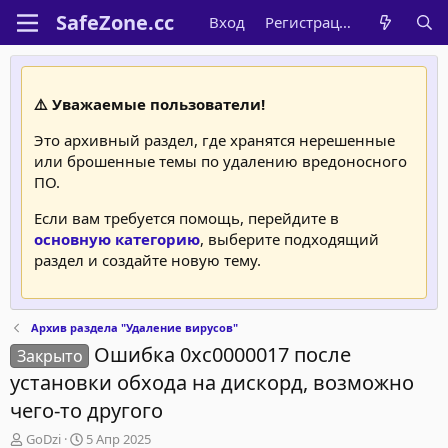
Вход
Регистрация
⚠️ Уважаемые пользователи!
Это архивный раздел, где хранятся нерешенные
или брошенные темы по удалению вредоносного
ПО.
Если вам требуется помощь, перейдите в
основную категорию
, выберите подходящий
раздел и создайте новую тему.
Архив раздела "Удаление вирусов"
Ошибка 0xc0000017 после
Закрыто
установки обхода на дискорд, возможно
чего-то другого
А
Д
GoDzi
5 Апр 2025