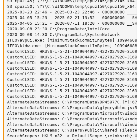
S3 cpuz145; \??\C:\WINDOWS\temp\cpuz145\cpuz145_x64.s
S3 cpuz150; \??\C:\WINDOWS\temp\cpuz150\cpuz150_x64.s
2025-03-23 22:46 - 2025-03-23 22:46 - 000000000 ____D
2025-04-05 15:23 - 2025-02-21 13:52 - 000000000 __SHD
2025-04-05 15:21 - 2020-07-11 18:20 - 000000000 __SHD
2020-09-08 23:30 C:\ProgramData\IntelCore

2020-09-08 14:30 C:\ProgramData\SystemNetwork

IFEO\avpui.exe: [MinimumStackCommitInBytes] 1099466887
IFEO\kldw.exe: [MinimumStackCommitInBytes] 1099466887

CustomCLSID: HKU\S-1-5-21-1049044997-4227027920-31698
CustomCLSID: HKU\S-1-5-21-1049044997-4227027920-31698
CustomCLSID: HKU\S-1-5-21-1049044997-4227027920-31698
CustomCLSID: HKU\S-1-5-21-1049044997-4227027920-31698
CustomCLSID: HKU\S-1-5-21-1049044997-4227027920-31698
CustomCLSID: HKU\S-1-5-21-1049044997-4227027920-31698
CustomCLSID: HKU\S-1-5-21-1049044997-4227027920-31698
CustomCLSID: HKU\S-1-5-21-1049044997-4227027920-31698
CustomCLSID: HKU\S-1-5-21-1049044997-4227027920-31698
AlternateDataStreams: C:\ProgramData\DP45977C.lfl:677
AlternateDataStreams: C:\ProgramData\gfyqrydblm.js:51
AlternateDataStreams: C:\ProgramData\Microsoft\Window
AlternateDataStreams: C:\ProgramData\Microsoft\Window
AlternateDataStreams: C:\ProgramData\Microsoft\Window
AlternateDataStreams: C:\Users\Public\Shared Files:Ve
SearchScopes: HKLM-x32 -> DefaultScope {ielnksrch} URL