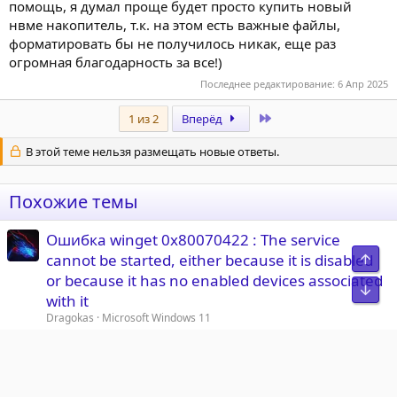
помощь, я думал проще будет просто купить новый
нвме накопитель, т.к. на этом есть важные файлы,
форматировать бы не получилось никак, еще раз
огромная благодарность за все!)
Последнее редактирование:
6 Апр 2025
Last
1 из 2
Вперёд
В этой теме нельзя размещать новые ответы.
Похожие темы
Ошибка winget 0x80070422 : The service
cannot be started, either because it is disabled
Свер
or because it has no enabled devices associated
Сниз
with it
Dragokas
Microsoft Windows 11
Ответы
1
16 Мар 2026
Ошибка winget 0x8a15005e : The
Решена
server certificate did not match any of the