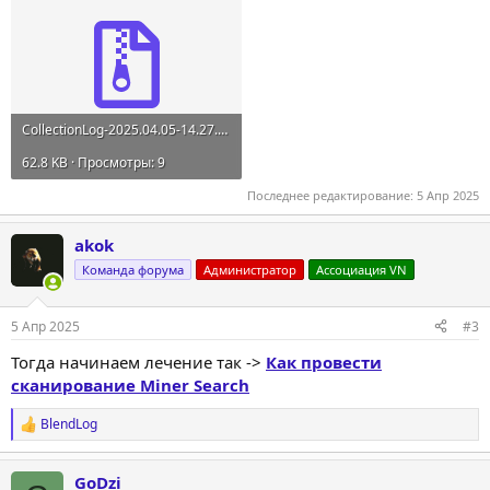
CollectionLog-2025.04.05-14.27.zip
62.8 KB · Просмотры: 9
Последнее редактирование:
5 Апр 2025
akok
Команда форума
Администратор
Ассоциация VN
5 Апр 2025
#3
Тогда начинаем лечение так ->
Как провести
сканирование Miner Search
BlendLog
Р
е
а
GoDzi
к