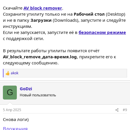
Скачайте
AV block remover
.
Сохраните утилиту только не на
Рабочий стол
(Desktop)
и не в папку
Загрузки
(Downloads), запустите и следуйте
инструкциям.
Если не запускается, запустите её в
безопасном режиме
с поддержкой сети.
В результате работы утилиты появится отчёт
AV_block_remove_дата-время.log
, прикрепите его к
следующему сообщению.
akok
Р
е
а
GoDzi
к
G
ц
Новый пользователь
и
и
:
5 Апр 2025
#9
Снова логи)
Вложения