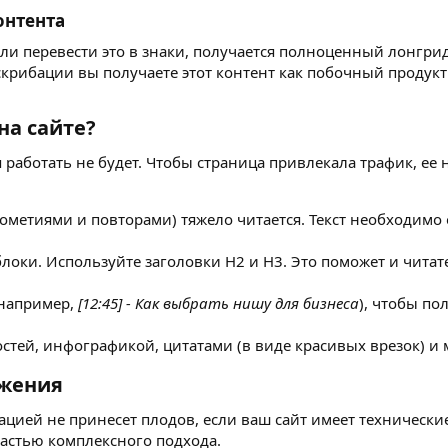
нтента​
сли перевести это в знаки, получается полноценный лонгрид
скрибации вы получаете этот контент как побочный продук
а сайте?​
работать не будет. Чтобы страница привлекала трафик, ее 
метиями и повторами) тяжело читается. Текст необходимо о
блоки. Используйте заголовки H2 и H3. Это поможет и чи
(например,
[12:45] - Как выбрать нишу для бизнеса
), чтобы по
остей, инфографикой, цитатами (в виде красивых врезок) 
жения​
цией не принесет плодов, если ваш сайт имеет технически
астью комплексного подхода.