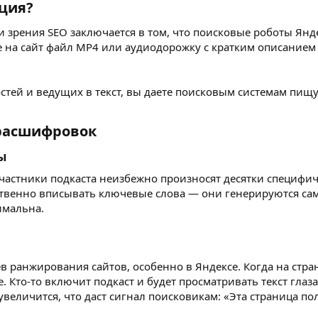
ия?​
 зрения SEO заключается в том, что поисковые роботы Янде
 на сайт файл MP4 или аудиодорожку с кратким описанием «
стей и ведущих в текст, вы даете поисковым системам пищу
расшифровок​
ы​
участники подкаста неизбежно произносят десятки специф
усственно вписывать ключевые слова — они генерируются са
имальна.
ранжирования сайтов, особенно в Яндексе. Когда на стран
Кто-то включит подкаст и будет просматривать текст глазам
увеличится, что даст сигнал поисковикам: «Эта страница по