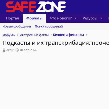
Портал
Форумы
Что нового?
Ресурсы
Новые сообщения
Поиск сообщений
Форумы
Интересные факты
Бизнес и финансы
Подкасты и их транскрибация: неоч
А
Д
akok
10 Апр 2026
в
а
т
т
о
а
р
н
т
а
е
ч
м
а
ы
л
а