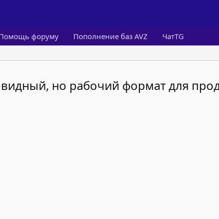
Помощь форуму
Пополнение баз AVZ
ЧатTG
евидный, но рабочий формат для про