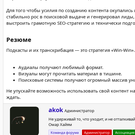
Для того чтобы усилия по созданию контента окупались 
стабильно рос в поисковой выдаче и генерировал лиды
выстроить грамотную SEO-стратегию и технически подг
Резюме​
Подкасты и их транскрибация — это стратегия «Win-Win».
Аудиалы получают любимый формат.
Визуалы могут прочитать материал в тишине.
Поисковые системы получают огромный массив уник
Не упускайте возможность использовать свой контент на
ждать.
А
akok
Администратор
в
Не удерживай то, что уходит, и не отталкивай
т
Омар Хайям
о
р
Команда форума
Администратор
Ассоциация