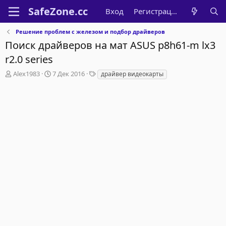
Вход
Регистрация
Решение проблем с железом и подбор драйверов
Поиск драйверов на мат ASUS p8h61-m lx3
r2.0 series
А
Д
Т
Alex1983
7 Дек 2016
драйвер видеокарты
в
а
е
т
т
г
о
а
и
р
н
т
а
е
ч
м
а
ы
л
а