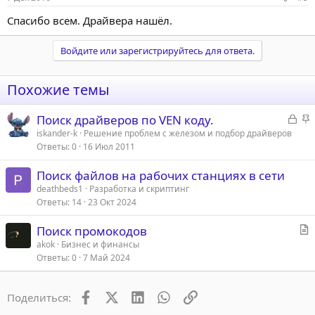
Спасибо всем. Драйвера нашёл.
Войдите или зарегистрируйтесь для ответа.
Похожие темы
З
З
Поиск драйверов по VEN коду.
а
а
iskander-k
Решение проблем с железом и подбор драйверов
Ответы
0
16 Июл 2011
к
к
р
р
Поиск файлов на рабочих станциях в сети
ы
е
deathbeds1
Разработка и скриптинг
т
п
Ответы
14
23 Окт 2024
а
л
е
С
Поиск промокодов
т
akok
Бизнес и финансы
о
Ответы
0
7 Май 2024
а
т
ь
Facebook
X (Twitter)
LinkedIn
WhatsApp
Ссылка
Поделиться:
я