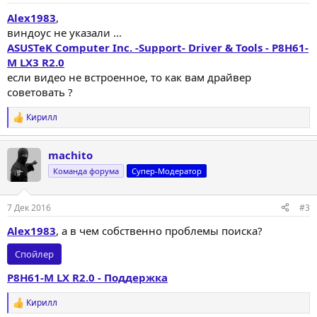
Alex1983
,
виндоус не указали ...
ASUSTeK Computer Inc. -Support- Driver & Tools - P8H61-
M LX3 R2.0
если видео не встроенное, то как вам драйвер
советовать ?
Кирилл
Р
е
а
machito
к
ц
Команда форума
Супер-Модератор
и
и
:
7 Дек 2016
#3
Alex1983
, а в чем собственно проблемы поиска?
Спойлер
P8H61-M LX R2.0 - Поддержка
Кирилл
Р