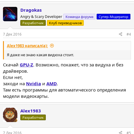
е
а
Dragokas
к
ц
Angry & Scary Developer
Команда форума
Супер-Модератор
и
Разработчик
Клуб переводчиков
и
:
7 Дек 2016
#4
Alex1983 написал(а):
Я даже не знаю какая видюха стоит.
Скачай
GPU-Z
. Возможно, покажет, что за видуха и без
драйверов.
Если нет,
заходи на
Nvidia
и
AMD
.
Там есть программы для автоматического определения
модели видеокарты.
Alex1983
Разработчик
7 Дек 2016
#5