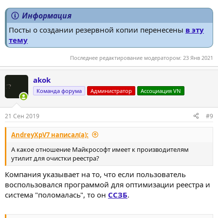
Информация
Посты о создании резервной копии перенесены
в эту
тему
Последнее редактирование модератором:
23 Янв 2021
akok
Команда форума
Администратор
Ассоциация VN
21 Сен 2019
#9
AndreyXpV7 написал(а):
А какое отношение Майкрософт имеет к производителям
утилит для очистки реестра?
Компания указывает на то, что если пользователь
воспользовался программой для оптимизации реестра и
система "поломалась", то он
ССЗБ
.