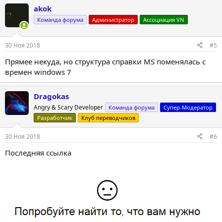
а
akok
к
ц
Команда форума
Администратор
Ассоциация VN
и
и
:
30 Ноя 2018
#5
Прямее некуда, но структура справки MS поменялась с
времен windows 7
Dragokas
Angry & Scary Developer
Команда форума
Супер-Модератор
Разработчик
Клуб переводчиков
30 Ноя 2018
#6
Последняя ссылка