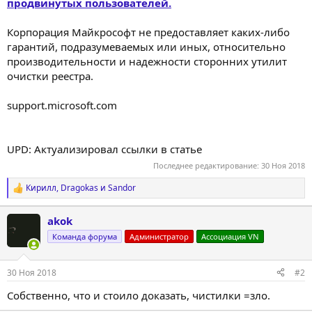
продвинутых пользователей.
Корпорация Майкрософт не предоставляет каких-либо
гарантий, подразумеваемых или иных, относительно
производительности и надежности сторонних утилит
очистки реестра.
support.microsoft.com
UPD: Актуализировал ссылки в статье
Последнее редактирование:
30 Ноя 2018
Кирилл
,
Dragokas
и
Sandor
Р
е
а
akok
к
ц
Команда форума
Администратор
Ассоциация VN
и
и
:
30 Ноя 2018
#2
Собственно, что и стоило доказать, чистилки =зло.