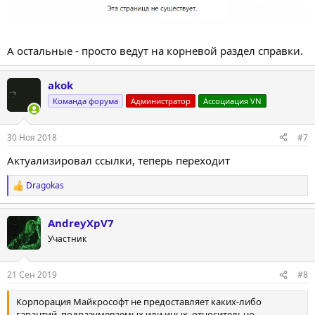
А остальные - просто ведут на корневой раздел справки.
akok
Команда форума
Администратор
Ассоциация VN
30 Ноя 2018
#7
Актуализировал ссылки, теперь переходит
Dragokas
Р
е
а
AndreyXpV7
к
ц
Участник
и
и
:
21 Сен 2019
#8
Корпорация Майкрософт не предоставляет каких-либо
гарантий, подразумеваемых или иных, относительно