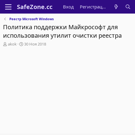
Вход
Регистрация
Реестр Microsoft Windows
Политика поддержки Майкрософт для
использования утилит очистки реестра
А
Д
akok
30 Ноя 2018
в
а
т
т
о
а
р
н
т
а
е
ч
м
а
ы
л
а