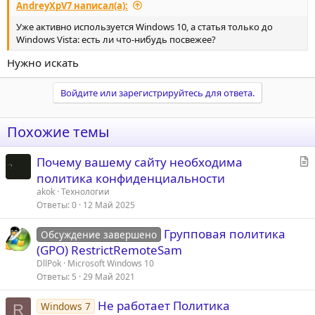
AndreyXpV7 написал(а):
Уже активно используется Windows 10, а статья только до
Windows Vista: есть ли что-нибудь посвежее?
Нужно искать
Войдите или зарегистрируйтесь для ответа.
Похожие темы
С
Почему вашему сайту необходима
т
политика конфиденциальности
а
akok
Технологии
т
Ответы
0
12 Май 2025
ь
Групповая политика
я
Обсуждение завершено
(GPO) RestrictRemoteSam
DllPok
Microsoft Windows 10
Ответы
5
29 Май 2021
Не работает Политика
Windows 7
R