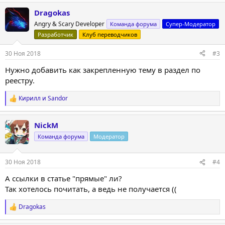
Dragokas
Angry & Scary Developer
Команда форума
Супер-Модератор
Разработчик
Клуб переводчиков
30 Ноя 2018
#3
Нужно добавить как закрепленную тему в раздел по
реестру.
Кирилл
и
Sandor
Р
е
а
NickM
к
ц
Команда форума
Модератор
и
и
:
30 Ноя 2018
#4
А ссылки в статье "прямые" ли?
Так хотелось почитать, а ведь не получается ((
Dragokas
Р
е