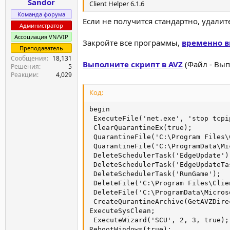
Sandor
Client Helper 6.1.6
Команда форума
Если не получится стандартно, удал
Администратор
Ассоциация VN/VIP
Закройте все программы,
временно
в
Преподаватель
Сообщения
18,131
Выполните скрипт в AVZ
(Файл - Вып
Решения
5
Реакции
4,029
Код:
begin

 ExecuteFile('net.exe', 'stop tcpi
 ClearQuarantineEx(true);

 QuarantineFile('C:\Program Files\
 QuarantineFile('C:\ProgramData\Mi
 DeleteSchedulerTask('EdgeUpdate');
 DeleteSchedulerTask('EdgeUpdateTas
 DeleteSchedulerTask('RunGame');

 DeleteFile('C:\Program Files\Clie
 DeleteFile('C:\ProgramData\Micros
 CreateQurantineArchive(GetAVZDire
ExecuteSysClean;

 ExecuteWizard('SCU', 2, 3, true);

RebootWindows(true);
