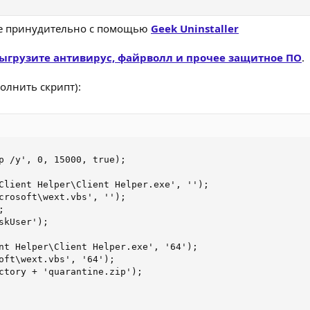
ите принудительно с помощью
Geek Uninstaller
ыгрузите антивирус, файрволл и прочее защитное ПО
.
олнить скрипт):
p /y', 0, 15000, true);

Client Helper\Client Helper.exe', '');

crosoft\wext.vbs', '');



kUser');

nt Helper\Client Helper.exe', '64');

oft\wext.vbs', '64');

ctory + 'quarantine.zip');
