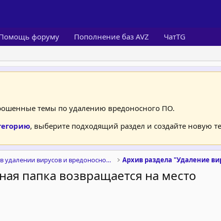
Помощь форуму
Пополнение баз AVZ
ЧатTG
брошенные темы по удалению вредоносного ПО.
тегорию
, выберите подходящий раздел и создайте новую те
Помощь в удалении вирусов и вредоносного ПО
Архив раздела "Удаление ви
ная папка возвращается на место