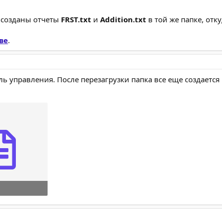
 созданы отчеты
FRST.txt
и
Addition.txt
в той же папке, отк
ве
.
нель управления. После перезагрузки папка все еще создается
осмотры: 5