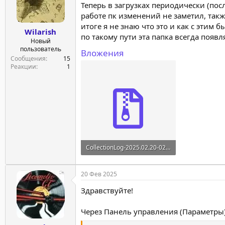
Теперь в загрузках периодически (после
работе пк изменений не заметил, также
итоге я не знаю что это и как с этим б
Wilarish
по такому пути эта папка всегда появляе
Новый
пользователь
Вложения
Сообщения
15
Реакции
1
CollectionLog-2025.02.20-02.08.zip
127 KB · Просмотры: 5
20 Фев 2025
Здравствуйте!
Через Панель управления (Параметры)