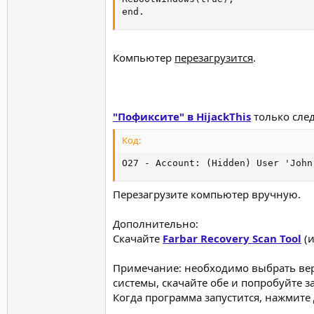
end.
Компьютер
перезагрузится
.
"Пофиксите" в HijackThis
только сле
Код:
O27 - Account: (Hidden) User 'John
Перезагрузите компьютер вручную.
Дополнительно:
Скачайте
Farbar Recovery Scan Tool
(и
Примечание: необходимо выбрать вер
системы, скачайте обе и попробуйте за
Когда программа запустится, нажмите