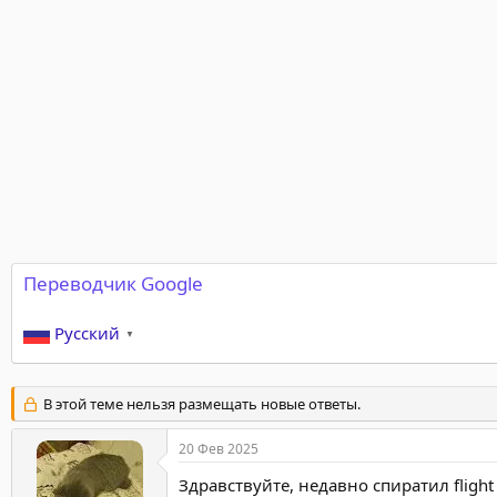
р
н
т
а
е
ч
м
а
ы
л
а
Переводчик Google
Русский
▼
В этой теме нельзя размещать новые ответы.
20 Фев 2025
Здравствуйте, недавно спиратил flight