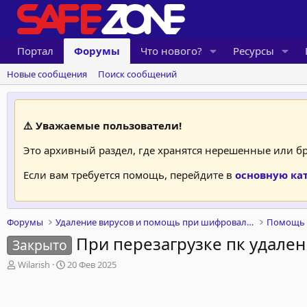
Портал
Форумы
Что нового?
Ресурсы
Новые сообщения
Поиск сообщений
⚠️ Уважаемые пользователи!
Это архивный раздел, где хранятся нерешенные или 
Если вам требуется помощь, перейдите в
основную ка
Форумы
Удаление вирусов и помощь при шифровальщиках
При перезагрузке пк удален
Закрыто
А
Д
Wilarish
20 Фев 2025
в
а
т
т
о
а