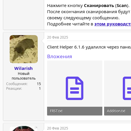
Нажмите кнопку
Сканировать
(
Scan
).
После окончания сканирования будут
своему следующему сообщению.
Подробнее читайте в
этом руководст
20 Фев 2025
Client Helper 6.1.6 удалился через па
Вложения
Wilarish
Новый
пользователь
Сообщения
15
Реакции
1
FRST.txt
Addition.txt
48 KB · Просмотры: 5
193.2 KB · Пр
20 Фев 2025