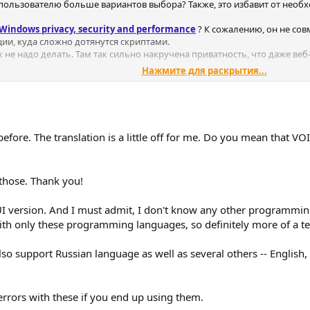
 пользователю больше вариантов выбора? Также, это избавит от нео
- Windows privacy, security and performance
? К сожалению, он не совм
ии, куда сложно дотянутся скриптами.
 не надо делать. Там так сильно накручена приватность, что даже веб
Нажмите для раскрытия...
вас также заинтересует:
Джентельменский набор точечных твиков
 before. The translation is a little off for me. Do you mean that 
those. Thank you!
GUI version. And I must admit, I don't know any other programmin
th only these programming languages, so definitely more of a t
so support Russian language as well as several others -- English
rrors with these if you end up using them.