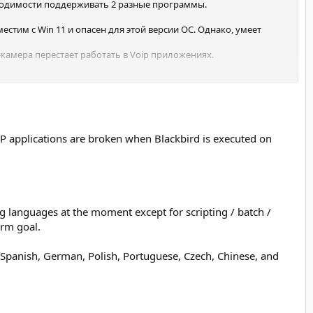
бходимости поддерживать 2 разные программы.
естим с Win 11 и опасен для этой версии ОС. Однако, умеет
-камера перестает работать в Voip приложениях.
 (системные настройки и телеметрия)
VOIP applications are broken when Blackbird is executed on
g languages at the moment except for scripting / batch /
erm goal.
, Spanish, German, Polish, Portuguese, Czech, Chinese, and