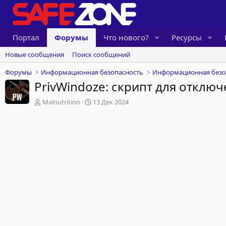
Портал
Форумы
Что нового?
Ресурсы
Новые сообщения
Поиск сообщений
Форумы
Информационная безопасность
PrivWindoze: скрипт для отклю
А
Д
Malnutrition
13 Дек 2024
в
а
т
т
о
а
р
н
т
а
е
ч
м
а
ы
л
а