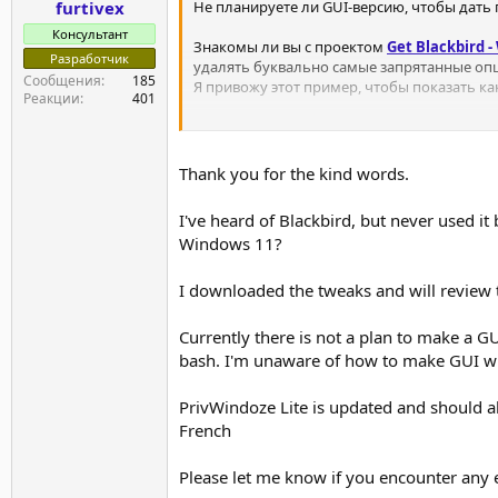
Не планируете ли GUI-версию, чтобы дать
furtivex
Консультант
Знакомы ли вы с проектом
Get Blackbird 
Разработчик
удалять буквально самые запрятанные опц
Сообщения
185
Я привожу этот пример, чтобы показать как
Реакции
401
Возможно, для усовершенствования софта, 
Thank you for the kind words.
I've heard of Blackbird, but never used it
Windows 11?
I downloaded the tweaks and will review 
Currently there is not a plan to make a 
bash. I'm unaware of how to make GUI wi
PrivWindoze Lite is updated and should al
French
Please let me know if you encounter any e