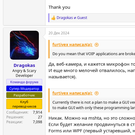
Thank you
Dragokas
и
Guest
Р
е
а
20 Дек 2024
к
ц
и
furtivex написал(а):
и
:
Do you mean that VOIP applications are brok
Да, веб-камера, и кажется микрофон т
Dragokas
И еще много мелочей отвалилось, напр
Angry & Scary
Developer
называется).
Команда форума
Супер-Модератор
furtivex написал(а):
Разработчик
Клуб
Currently there is not a plan to make a GUI v
переводчиков
to make GUI with only these programming lang
Сообщения
7,914
Решения
27
Никак. Можно на mshta, но это сложно
Реакции
7,098
Если будет желание продвинуться в сто
Forms или WPF (первый устаревший, н