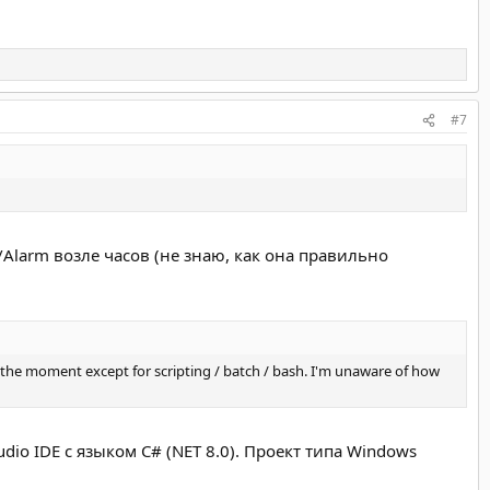
#7
Alarm возле часов (не знаю, как она правильно
 the moment except for scripting / batch / bash. I'm unaware of how
dio IDE с языком C# (NET 8.0). Проект типа Windows