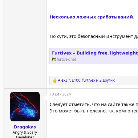
Несколько ложных срабатываний.
По сути, это безопасный инструмент д
Furtivex – Building free, lightweight tools 
furtivex.net
AlexZir
,
E100
,
furtivex
и 2 других
Р
е
а
18 Дек 2024
к
ц
Следует отметить, что на сайте также 
и
Это может быть полезно, т.к. компон
и
:
Dragokas
Angry & Scary
Developer