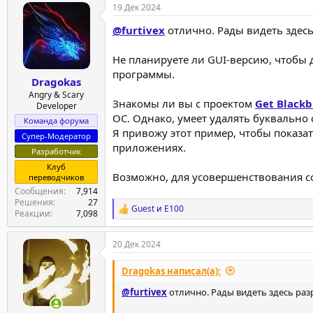
19 Дек 2024
к
ц
@furtivex
отлично. Рады видеть здесь
и
и
:
Не планируете ли GUI-версию, чтобы 
программы.
Dragokas
Angry & Scary
Знакомы ли вы с проектом
Get Blackb
Developer
ОС. Однако, умеет удалять буквально
Команда форума
Я привожу этот пример, чтобы показать
Супер-Модератор
приложениях.
Разработчик
Клуб
Возможно, для усовершенствования со
переводчиков
Сообщения
7,914
Решения
27
Guest
и
E100
Р
Реакции
7,098
е
а
20 Дек 2024
к
ц
и
Dragokas написал(а):
и
:
@furtivex
отлично. Рады видеть здесь разр