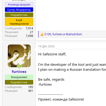
Команда форума
Супер-Модератор
Разработчик
Клуб
переводчиков
Сообщения
7,914
Решения
27
E100
,
furtivex
и
Malnutrition
Р
Реакции
7,098
е
а
19 Дек 2024
к
ц
Hi Safezone staff,
и
и
:
I'm the developer of the tool and just wa
I plan on making a Russian translation for
furtivex
Консультант
Be safe, regards
Разработчик
-furtivex
Сообщения
185
Реакции
401
---------------------
Привет, команда Safezone!