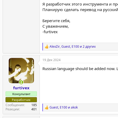
Я разработчик этого инструмента и п
Планирую сделать перевод на русский 
Берегите себя,
С уважением,
-furtivex
AlexZir
,
Guest
,
E100
и 2 других
Р
е
а
19 Дек 2024
к
ц
Russian language should be added now. Li
и
и
:
furtivex
Консультант
Разработчик
Сообщения
185
Guest
,
E100
и
akok
Р
Реакции
401
е
а