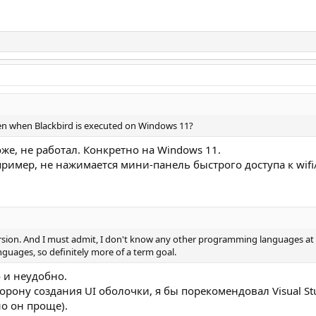
en when Blackbird is executed on Windows 11?
оже, не работал. Конкретно на Windows 11.
имер, не нажимается мини-панель быстрого доступа к wifi/
ersion. And I must admit, I don't know any other programming languages at
uages, so definitely more of a term goal.
 и неудобно.
рону создания UI оболочки, я бы порекомендовал Visual Stu
о он проще).