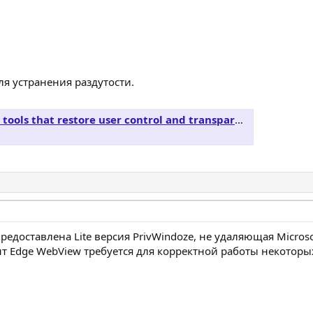
ля устранения раздутости.
that restore user control and transparency on Windows.
предоставлена Lite версия PrivWindoze, не удаляющая Microso
ент Edge WebView требуется для корректной работы некоторы