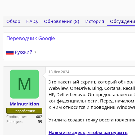
Обзор
F.A.Q.
Обновления (8)
История
Обсуждени
Переводчик Google
Русский
▼
13 Дек 2024
M
Это пакетный скрипт, который обновля
WebView, OneDrive, Bing, Cortana, Rec
HP, Dell и Lenovo. Он предоставляетс
конфиденциальности. Перед началом с
Malnutrition
К ним относится и проводник Windows
Разработчик
Сообщения
402
Утилита создает точку восстановлени
Реакции
59
Нажмите здесь, чтобы загрузить