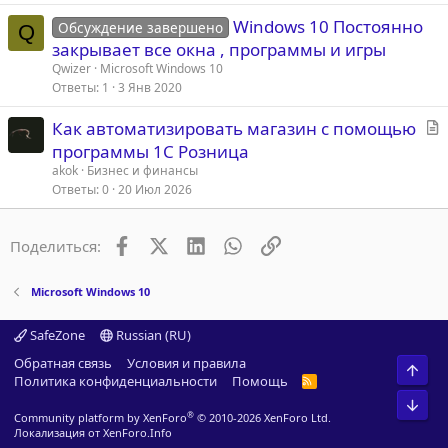
Windows 10 Постоянно
Обсуждение завершено
Q
закрывает все окна , программы и игры
Qwizer
Microsoft Windows 10
Ответы
1
3 Янв 2020
С
Как автоматизировать магазин с помощью
т
программы 1С Розница
а
akok
Бизнес и финансы
т
Ответы
0
20 Июл 2026
ь
я
Facebook
X (Twitter)
LinkedIn
WhatsApp
Ссылка
Поделиться:
Microsoft Windows 10
SafeZone
Russian (RU)
Обратная связь
Условия и правила
Свер
Политика конфиденциальности
Помощь
R
S
Сниз
S
®
Community platform by XenForo
© 2010-2026 XenForo Ltd.
Локализация от
XenForo.Info