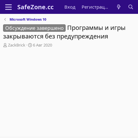
Вход
Регистрация
Microsoft Windows 10
Программы и игры
Обсуждение завершено
закрываются без предупреждения
А
Д
ZackBrick
6 Авг 2020
в
а
т
т
о
а
р
н
т
а
е
ч
м
а
ы
л
а