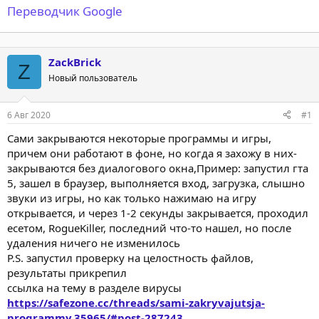
Переводчик Google
ZackBrick
Z
Новый пользователь
6 Авг 2020
#1
Сами закрываются некоторые программы и игры,
причем они работают в фоне, но когда я захожу в них-
закрываются без диалогового окна,Пример: запустил гта
5, зашел в браузер, выполняется вход, загрузка, слышно
звуки из игры, но как только нажимаю на игру
открывается, и через 1-2 секунды закрывается, проходил
есетом, RogueKiller, последний что-то нашел, но после
удаления ничего не изменилось
P.S. запустил проверку на целостность файлов,
результаты прикрепил
ссылка на тему в разделе вирусы
https://safezone.cc/threads/sami-zakryvajutsja-
programmy.35965/#post-287243