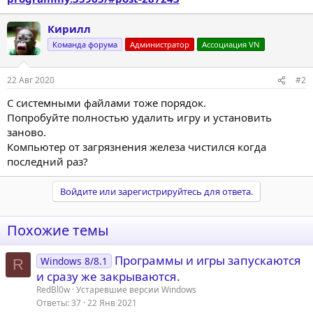
Кирилл
Команда форума
Администратор
Ассоциация VN
22 Авг 2020
#2
С системными файлами тоже порядок.
Попробуйте полностью удалить игру и установить
заново.
Компьютер от загрязнения железа чистился когда
последний раз?
Войдите или зарегистрируйтесь для ответа.
Похожие темы
Программы и игры запускаются
Windows 8/8.1
R
и сразу же закрываются.
RedBl0w
Устаревшие версии Windows
Ответы
37
22 Янв 2021