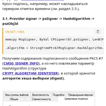
Кросс-подпись, например, может накладываться
сервером отметки времени (см. раздел 2.5.).
3.1. Provider signer -> psSigner -> HashAlgorithm ->
pszObjId
VB.NET / VBA:
memcpy MsgSigner, ByVal CPSigner(0).psSigner, LenB(Ms
.Algorithm = StringFromPtrA(MsgSigner.HashAlgorithm.p
Получаем содержание подписанного сообщения PKCS #7
(
CMSG_SIGNER_INFO
), а из него извлекаем параметр
HashAlgorithm (структура
CRYPT_ALGORITHM_IDENTIFIER
), в которой хранится
алгоритм хеша выборки (digest).