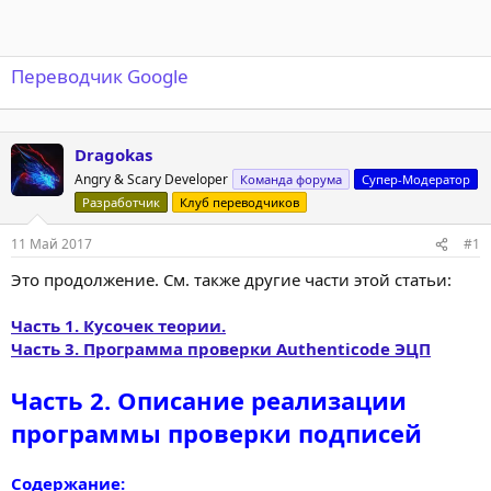
Переводчик Google
Dragokas
Angry & Scary Developer
Команда форума
Супер-Модератор
Разработчик
Клуб переводчиков
11 Май 2017
#1
Это продолжение. См. также другие части этой статьи:
Часть 1. Кусочек теории.
Часть 3. Программа проверки Authenticode ЭЦП
Часть 2. Описание реализации
программы проверки подписей
Содержание: