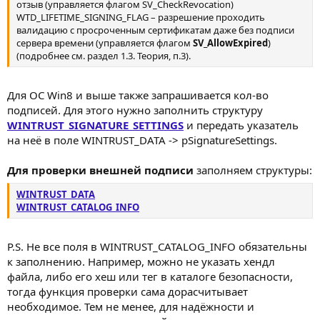
отзыв (управляется флагом SV_CheckRevocation)
WTD_LIFETIME_SIGNING_FLAG – разрешение проходить
валидацию с просроченным сертификатам даже без подписи
сервера времени (управляется флагом
SV_AllowExpired
)
(подробнее см. раздел 1.3. Теория, п.3).
Для ОС Win8 и выше также запрашивается кол-во
подписей. Для этого нужно заполнить структуру
WINTRUST_SIGNATURE_SETTINGS
и передать указатель
на неё в поле WINTRUST_DATA -> pSignatureSettings.
Для проверки внешней подписи
заполняем структуры:
WINTRUST_DATA
WINTRUST_CATALOG_INFO
P.S. Не все поля в WINTRUST_CATALOG_INFO обязательны
к заполнению. Например, можно не указать хендл
файла, либо его хеш или тег в каталоге безопасности,
тогда функция проверки сама дорасчитывает
необходимое. Тем не менее, для надёжности и