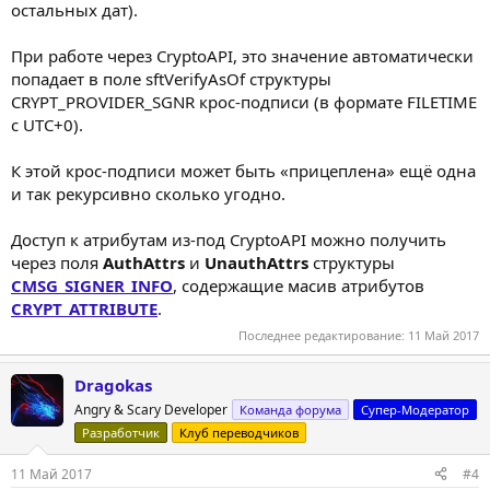
остальных дат).
При работе через CryptoAPI, это значение автоматически
попадает в поле sftVerifyAsOf структуры
CRYPT_PROVIDER_SGNR крос-подписи (в формате FILETIME
с UTC+0).
К этой крос-подписи может быть «прицеплена» ещё одна
и так рекурсивно сколько угодно.
Доступ к атрибутам из-под CryptoAPI можно получить
через поля
AuthAttrs
и
UnauthAttrs
структуры
CMSG_SIGNER_INFO
, содержащие масив атрибутов
CRYPT_ATTRIBUTE
.
Последнее редактирование:
11 Май 2017
Dragokas
Angry & Scary Developer
Команда форума
Супер-Модератор
Разработчик
Клуб переводчиков
11 Май 2017
#4