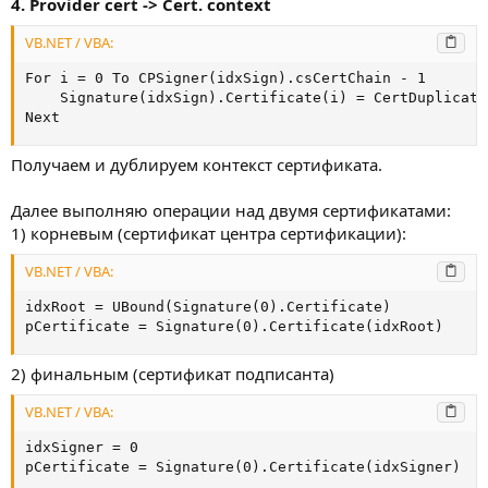
4. Provider cert -> Cert. context
VB.NET / VBA:
For i = 0 To CPSigner(idxSign).csCertChain - 1

    Signature(idxSign).Certificate(i) = CertDuplicate
Next
Получаем и дублируем контекст сертификата.
Далее выполняю операции над двумя сертификатами:
1) корневым (сертификат центра сертификации):
VB.NET / VBA:
idxRoot = UBound(Signature(0).Certificate)

pCertificate = Signature(0).Certificate(idxRoot)
2) финальным (сертификат подписанта)
VB.NET / VBA:
idxSigner = 0

pCertificate = Signature(0).Certificate(idxSigner)