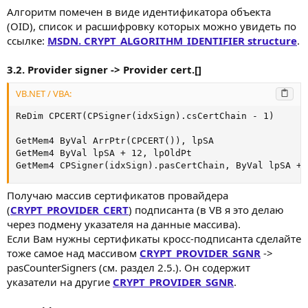
Алгоритм помечен в виде идентификатора объекта
(OID), список и расшифровку которых можно увидеть по
ссылке:
MSDN. CRYPT_ALGORITHM_IDENTIFIER structure
.
3.2. Provider signer -> Provider cert.[]
VB.NET / VBA:
ReDim CPCERT(CPSigner(idxSign).csCertChain - 1)

GetMem4 ByVal ArrPtr(CPCERT()), lpSA

GetMem4 ByVal lpSA + 12, lpOldPt

GetMem4 CPSigner(idxSign).pasCertChain, ByVal lpSA + 
Получаю массив сертификатов провайдера
(
CRYPT_PROVIDER_CERT
) подписанта (в VB я это делаю
через подмену указателя на данные массива).
Если Вам нужны сертификаты кросс-подписанта сделайте
тоже самое над массивом
CRYPT_PROVIDER_SGNR
->
pasCounterSigners (см. раздел 2.5.). Он содержит
указатели на другие
CRYPT_PROVIDER_SGNR
.