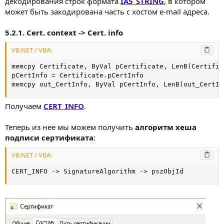
декодирования строк формата
IA5_STRING
, в котором
может быть закодирована часть с хостом e-mail адреса.
5.2.1. Cert. context -> Cert. info
VB.NET / VBA:
memcpy Certificate, ByVal pCertificate, LenB(Certifica
pCertInfo = Certificate.pCertInfo

memcpy out_CertInfo, ByVal pCertInfo, LenB(out_CertIn
Получаем
CERT_INFO
.
Теперь из нее мы можем получить
алгоритм хеша
подписи сертификата
:
VB.NET / VBA:
CERT_INFO -> SignatureAlgorithm -> pszObjId