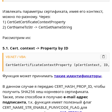
Извлекать параметры сертификата, имея его контекст,
можно по-разному. Через:
1) CertGetCertificateContextProperty
2) CertNameToStr -> CertGetNameString
Рассмотрим их:
5.1. Cert. context -> Property by ID
VB.NET / VBA:
CertGetCertificateContextProperty (pCertContext, ID, 
Функция может принимать
такие идентификаторы
.
В данном случае я передаю CERT_HASH_PROP_ID, чтобы
получить SHA256 хеш корневого сертификата.
Также, этим способом я получаю
e-mail адрес
подписанта
, т.к. функция имеет полезный флаг
CERT_NAME_STR_ENABLE_PUNYCODE_FLAG для