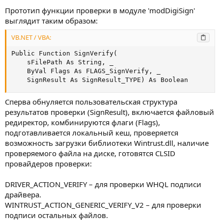
Прототип функции проверки в модуле 'modDigiSign'
выглядит таким образом:
VB.NET / VBA:
Public Function SignVerify(

    sFilePath As String, _

    ByVal Flags As FLAGS_SignVerify, _

    SignResult As SignResult_TYPE) As Boolean
Сперва обнуляется пользовательская структура
результатов проверки (SignResult), включается файловый
редиректор, комбинируются флаги (Flags),
подготавливается локальный кеш, проверяется
возможность загрузки библиотеки Wintrust.dll, наличие
проверяемого файла на диске, готовятся CLSID
провайдеров проверки:
DRIVER_ACTION_VERIFY – для проверки WHQL подписи
драйвера.
WINTRUST_ACTION_GENERIC_VERIFY_V2 – для проверки
подписи остальных файлов.