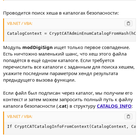
Проводится поиск хеша в каталогах безопасности:
VB.NET / VBA:
CatalogContext = CryptCATAdminEnumCatalogFromHash(hCa
Модуль
modDigiSign
ищет только первое совпадение.
Есть ничтожно маленький шанс, что хеш этого файла
попадётся в ещё одном каталоге. Если требуется
перечислить все каталоги с заданным для поиска хешем,
укажите последним параметром хендл результата
предыдущего вызова функции.
Если файл был подписан через каталог, мы получим его
контекст и затем можем запросить полный путь к файлу
каталога безопасности (
.cat
) в структуру
CATALOG_INFO
:
VB.NET / VBA:
If CryptCATCatalogInfoFromContext(CatalogContext, Cat