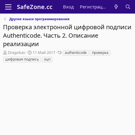
Вход
Регистрация
Другие языки программирования
Проверка электронной цифровой подписи
Authenticode. Часть 2. Описание
реализации
А
Д
Т
Dragokas
11 Май 2017
authenticode
проверка
в
а
е
цифровая подпись
эцп
т
т
г
о
а
и
р
н
т
а
е
ч
м
а
ы
л
а