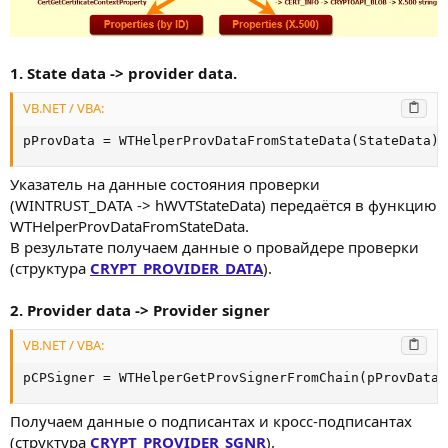
1. State data -> provider data.
VB.NET / VBA:
pProvData = WTHelperProvDataFromStateData(StateData)
Указатель на данные состояния проверки
(WINTRUST_DATA -> hWVTStateData) передаётся в функцию
WTHelperProvDataFromStateData.
В результате получаем данные о провайдере проверки
(структура
CRYPT_PROVIDER_DATA
).
2. Provider data -> Provider signer
VB.NET / VBA:
pCPSigner = WTHelperGetProvSignerFromChain(pProvData,
Получаем данные о подписантах и кросс-подписантах
(структура
CRYPT_PROVIDER_SGNR
).