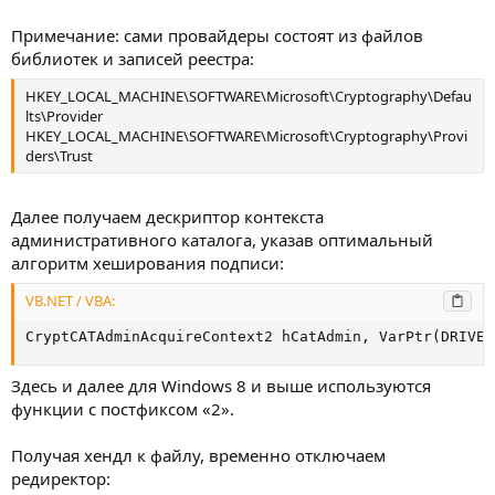
Примечание: сами провайдеры состоят из файлов
библиотек и записей реестра:
HKEY_LOCAL_MACHINE\SOFTWARE\Microsoft\Cryptography\Defau
lts\Provider
HKEY_LOCAL_MACHINE\SOFTWARE\Microsoft\Cryptography\Provi
ders\Trust
Далее получаем дескриптор контекста
административного каталога, указав оптимальный
алгоритм хеширования подписи:
VB.NET / VBA:
CryptCATAdminAcquireContext2 hCatAdmin, VarPtr(DRIVER
Здесь и далее для Windows 8 и выше используются
функции с постфиксом «2».
Получая хендл к файлу, временно отключаем
редиректор: