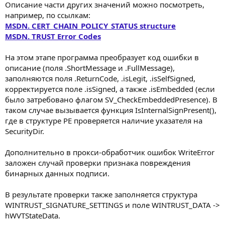
Описание части других значений можно посмотреть,
например, по ссылкам:
MSDN. CERT_CHAIN_POLICY_STATUS structure
MSDN. TRUST Error Codes
На этом этапе программа преобразует код ошибки в
описание (поля .ShortMessage и .FullMessage),
заполняются поля .ReturnCode, .isLegit, .isSelfSigned,
корректируется поле .isSigned, а также .isEmbedded (если
было затребовано флагом SV_CheckEmbeddedPresence). В
таком случае вызывается функция IsInternalSignPresent(),
где в структуре PE проверяется наличие указателя на
SecurityDir.
Дополнительно в прокси-обработчик ошибок WriteError
заложен случай проверки признака повреждения
бинарных данных подписи.
В результате проверки также заполняется структура
WINTRUST_SIGNATURE_SETTINGS и поле WINTRUST_DATA ->
hWVTStateData.