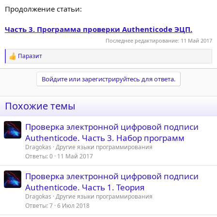
Продолжение статьи:
Часть 3. Программа проверки Authenticode ЭЦП.
Последнее редактирование:
11 Май 2017
Паразит
Р
е
а
Войдите или зарегистрируйтесь для ответа.
к
ц
и
Похожие темы
и
:
Проверка электронной цифровой подписи
Authenticode. Часть 3. Набор программ
Dragokas
Другие языки программирования
Ответы
0
11 Май 2017
Проверка электронной цифровой подписи
Authenticode. Часть 1. Теория
Dragokas
Другие языки программирования
Ответы
7
6 Июл 2018