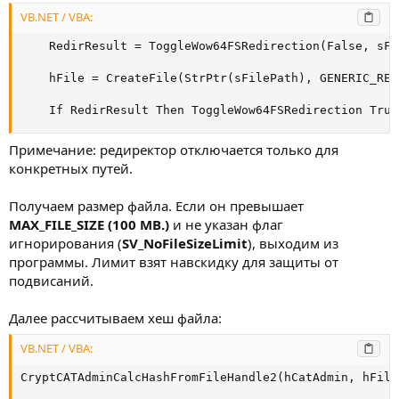
VB.NET / VBA:
    RedirResult = ToggleWow64FSRedirection(False, sFil
    hFile = CreateFile(StrPtr(sFilePath), GENERIC_REA
    If RedirResult Then ToggleWow64FSRedirection True
Примечание: редиректор отключается только для
конкретных путей.
Получаем размер файла. Если он превышает
MAX_FILE_SIZE (100 MB.)
и не указан флаг
игнорирования (
SV_NoFileSizeLimit
), выходим из
программы. Лимит взят навскидку для защиты от
подвисаний.
Далее рассчитываем хеш файла:
VB.NET / VBA:
CryptCATAdminCalcHashFromFileHandle2(hCatAdmin, hFile