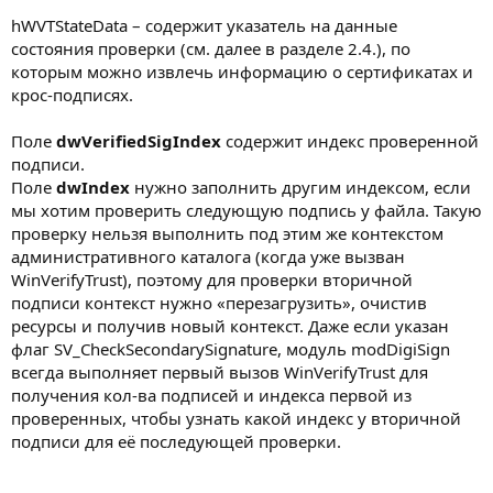
hWVTStateData – содержит указатель на данные
состояния проверки (см. далее в разделе 2.4.), по
которым можно извлечь информацию о сертификатах и
крос-подписях.
Поле
dwVerifiedSigIndex
содержит индекс проверенной
подписи.
Поле
dwIndex
нужно заполнить другим индексом, если
мы хотим проверить следующую подпись у файла. Такую
проверку нельзя выполнить под этим же контекстом
административного каталога (когда уже вызван
WinVerifyTrust), поэтому для проверки вторичной
подписи контекст нужно «перезагрузить», очистив
ресурсы и получив новый контекст. Даже если указан
флаг SV_CheckSecondarySignature, модуль modDigiSign
всегда выполняет первый вызов WinVerifyTrust для
получения кол-ва подписей и индекса первой из
проверенных, чтобы узнать какой индекс у вторичной
подписи для её последующей проверки.