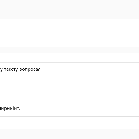
у тексту вопроса?
ширньій".