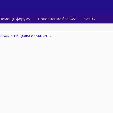
Помощь форуму
Пополнение баз AVZ
ЧатTG
росети
Общение с ChatGPT