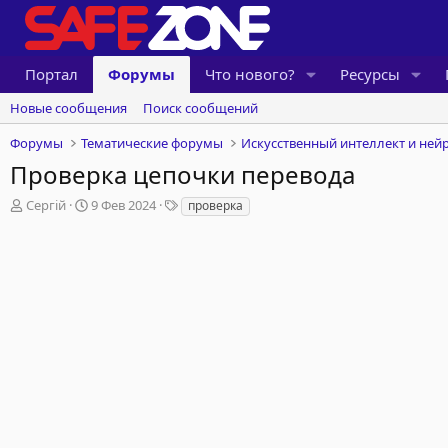
Портал
Форумы
Что нового?
Ресурсы
Новые сообщения
Поиск сообщений
Форумы
Тематические форумы
Искусственный интеллект и ней
Проверка цепочки перевода
А
Д
Т
Сергій
9 Фев 2024
проверка
в
а
е
т
т
г
о
а
и
р
н
т
а
е
ч
м
а
ы
л
а