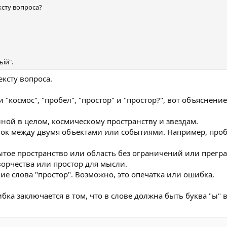
ксту вопроса?
ій".
ексту вопроса.
космос", "пробел", "простор" и "простор?", вот объяснение
нной в целом, космическому пространству и звездам.
уток между двумя объектами или событиями. Например, про
тое пространство или область без ограничений или преград
ворчества или простор для мысли.
ние слова "простор". Возможно, это опечатка или ошибка.
ка заключается в том, что в слове должна быть буква "ы" 