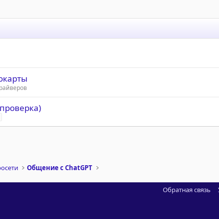
окарты
драйверов
 проверка)
росети
Общение с ChatGPT
Обратная связь