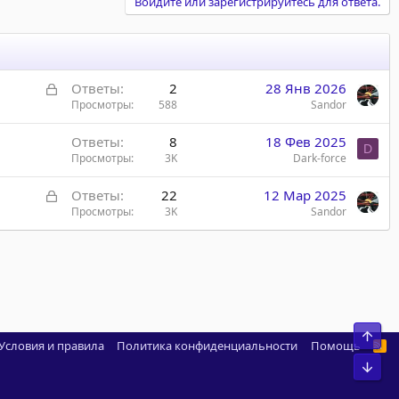
Войдите или зарегистрируйтесь для ответа.
З
Ответы
2
28 Янв 2026
а
Просмотры
588
Sandor
к
Ответы
8
18 Фев 2025
р
D
Просмотры
3K
Dark-force
ы
т
З
Ответы
22
12 Мар 2025
а
а
Просмотры
3K
Sandor
к
р
ы
т
а
Свер
Условия и правила
Политика конфиденциальности
Помощь
R
S
Сниз
S