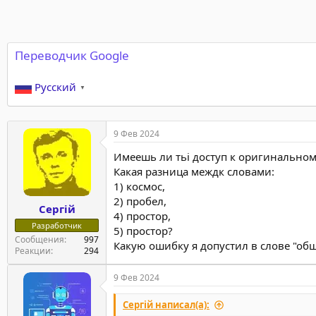
Переводчик Google
Русский
▼
9 Фев 2024
Имеешь ли тьі доступ к оригинальном
Какая разница междк словами:
1) космос,
2) пробел,
Сергій
4) простор,
Разработчик
5) простор?
Сообщения
997
Какую ошибку я допустил в слове "об
Реакции
294
9 Фев 2024
Сергій написал(а):