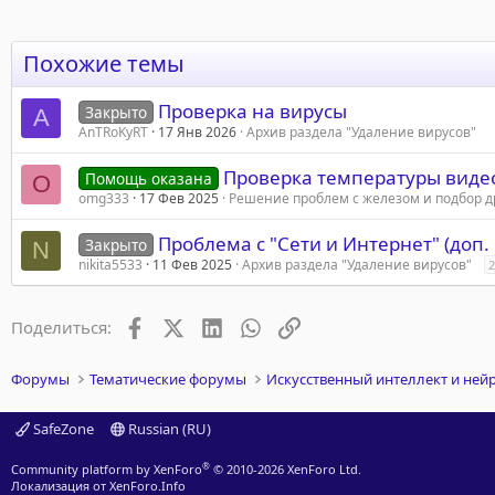
Похожие темы
Проверка на вирусы
Закрыто
A
AnTRoKyRT
17 Янв 2026
Архив раздела "Удаление вирусов"
Проверка температуры виде
Помощь оказана
O
omg333
17 Фев 2025
Решение проблем с железом и подбор 
Проблема с "Сети и Интернет" (доп.
Закрыто
N
nikita5533
11 Фев 2025
Архив раздела "Удаление вирусов"
2
Facebook
X (Twitter)
LinkedIn
WhatsApp
Ссылка
Поделиться:
Форумы
Тематические форумы
Искусственный интеллект и ней
SafeZone
Russian (RU)
®
Community platform by XenForo
© 2010-2026 XenForo Ltd.
Локализация от
XenForo.Info