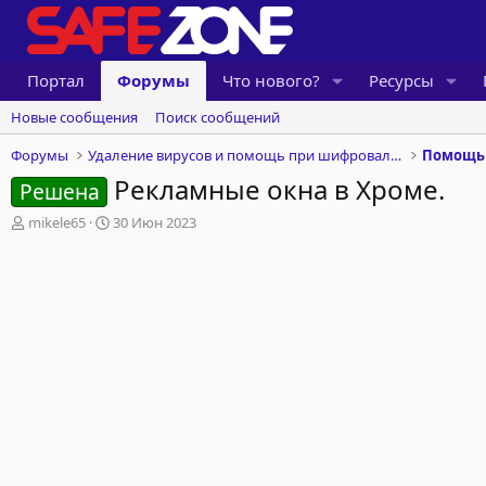
Портал
Форумы
Что нового?
Ресурсы
Новые сообщения
Поиск сообщений
Форумы
Удаление вирусов и помощь при шифровальщиках
Рекламные окна в Хроме.
Решена
А
Д
mikele65
30 Июн 2023
в
а
т
т
о
а
р
н
т
а
е
ч
м
а
ы
л
а