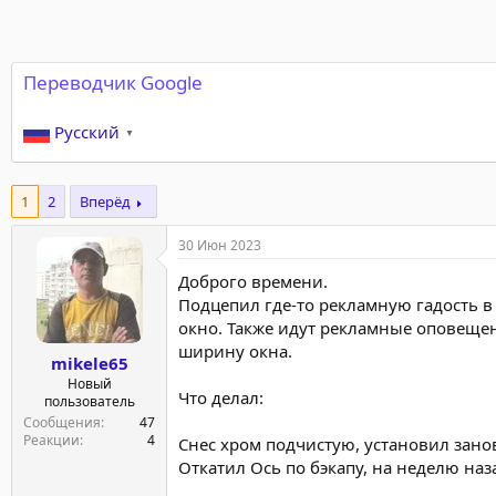
Переводчик Google
Русский
▼
1
2
Вперёд
30 Июн 2023
Доброго времени.
Подцепил где-то рекламную гадость в 
окно. Также идут рекламные оповещен
ширину окна.
mikele65
Новый
Что делал:
пользователь
Сообщения
47
Реакции
4
Снес хром подчистую, установил занов
Откатил Ось по бэкапу, на неделю наза