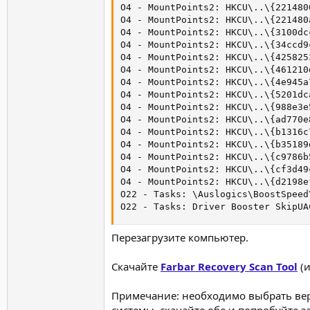
O4 - MountPoints2: HKCU\..\{221480
O4 - MountPoints2: HKCU\..\{221480
O4 - MountPoints2: HKCU\..\{3100dc
O4 - MountPoints2: HKCU\..\{34ccd9
O4 - MountPoints2: HKCU\..\{425825
O4 - MountPoints2: HKCU\..\{461210
O4 - MountPoints2: HKCU\..\{4e945a
O4 - MountPoints2: HKCU\..\{5201dc
O4 - MountPoints2: HKCU\..\{988e3e
O4 - MountPoints2: HKCU\..\{ad770e
O4 - MountPoints2: HKCU\..\{b1316c
O4 - MountPoints2: HKCU\..\{b35189
O4 - MountPoints2: HKCU\..\{c9786b
O4 - MountPoints2: HKCU\..\{cf3d49
O4 - MountPoints2: HKCU\..\{d2198e
O22 - Tasks: \Auslogics\BoostSpeed
O22 - Tasks: Driver Booster SkipUA
Перезагрузите компьютер.
Скачайте
Farbar Recovery Scan Tool
(и
Примечание: необходимо выбрать вер
системы, скачайте обе и попробуйте за