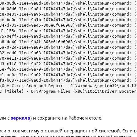
09-08d6-11ee-9a8d-107b44147da7}\shell\AutoRun\command: (
ad-08d6-11ee-9a8d-107b44147da7}\shell\AutoRun\command: (
c8-0e33-11ee-9a9b-107b44147da7}\shell\AutoRun\command: (
ce-be0e-11ed-9a1b-107b44147da7}\shell\AutoRun\command: (d
34-d733-11ed-9a45-806e6f6e6963}\shell\AutoRun\command: (
d1-155e-11ee-9aae-107b44147da7}\shell\AutoRun\command: (
75-0eff-11ee-9a9d-107b44147da7}\shell\AutoRun\command: (
a8-de40-11ed-9a4f-806e6f6e6963}\shell\AutoRun\command: (
5a-0724-11ee-9a89-107b44147da7}\shell\AutoRun\command: (
82-ead0-11ed-9a63-107b44147da7}\shell\AutoRun\command: (
70-ee11-11ed-9a6a-107b44147da7}\shell\AutoRun\command: (
d3-c1f8-11ed-9a22-107b44147da7}\shell\AutoRun\command: (d
5e-f9b5-11ed-9a79-107b44147da7}\shell\AutoRun\command: (
c1-ae0c-11ed-9a02-107b44147da7}\shell\AutoRun\command: (d
f3-b637-11ed-9a0d-107b44147da7}\shell\AutoRun\command: (d
\One Click Scan and Repair - C:\Windows\system32\rundll3
C (Mikele) - D:\Program Files (x86)\IObit\Driver Booster
ли с
зеркала
) и сохраните на Рабочем столе.
сию, совместимую с вашей операционной системой. Если вы
пустить. Только одна из них запустится на вашей системе.