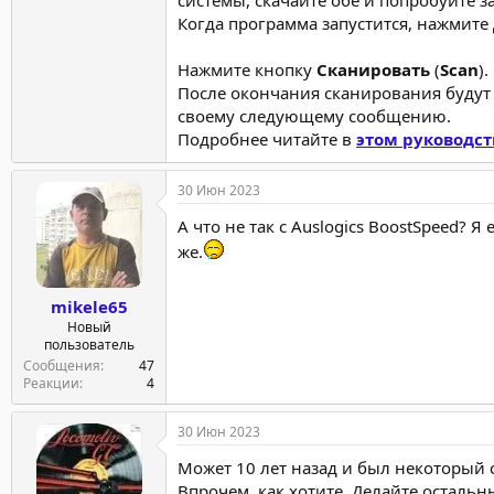
Когда программа запустится, нажмите
Нажмите кнопку
Сканировать
(
Scan
).
После окончания сканирования будут
своему следующему сообщению.
Подробнее читайте в
этом руководст
30 Июн 2023
А что не так с Auslogics BoostSpeed?
же.
mikele65
Новый
пользователь
Сообщения
47
Реакции
4
30 Июн 2023
Может 10 лет назад и был некоторый 
Впрочем, как хотите. Делайте остальн