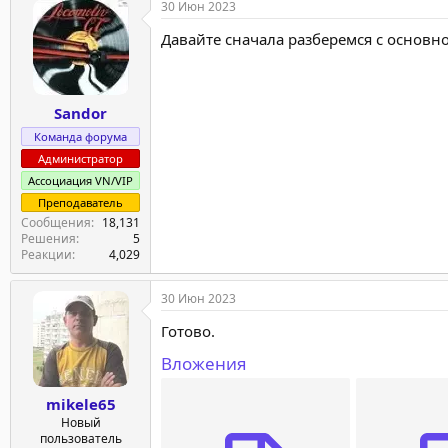
30 Июн 2023
Давайте сначала разберемся с основн
Sandor
Команда форума
Администратор
Ассоциация VN/VIP
Преподаватель
Сообщения
18,131
Решения
5
Реакции
4,029
30 Июн 2023
Готово.
Вложения
mikele65
Новый
пользователь