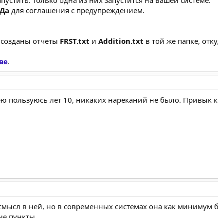
Да
для соглашения с предупреждением.
 созданы отчеты
FRST.txt
и
Addition.txt
в той же папке, отк
ве
.
 Я ею пользуюсь лет 10, никаких нареканий не было. Привык 
смысл в ней, но в современных системах она как минимум б
ые пункты.