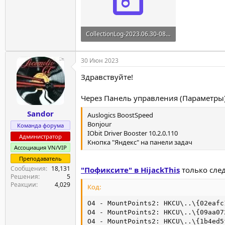
CollectionLog-2023.06.30-08.02.zip
88.7 KB · Просмотры: 2
30 Июн 2023
Здравствуйте!
Через Панель управления (Параметры)
Sandor
Auslogics BoostSpeed
Bonjour
Команда форума
IObit Driver Booster 10.2.0.110
Администратор
Кнопка "Яндекс" на панели задач
Ассоциация VN/VIP
Преподаватель
Сообщения
18,131
"Пофиксите" в HijackThis
только сле
Решения
5
Реакции
4,029
Код:
O4 - MountPoints2: HKCU\..\{02eafc
O4 - MountPoints2: HKCU\..\{09aa07
O4 - MountPoints2: HKCU\..\{1b4ed5