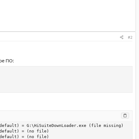
#2
ое ПО:
default) = G:\HiSuiteDownLoader.exe (file missing)

efault) = (no file)

efault) = (no file)
