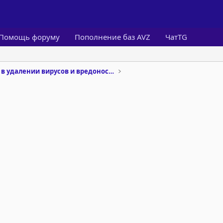
Помощь форуму
Пополнение баз AVZ
ЧатTG
Помощь в удалении вирусов и вредоносного ПО