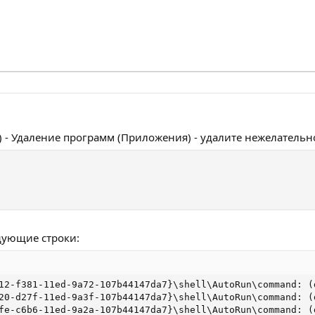
 - Удаление программ (Приложения) - удалите нежелательн
дующие строки:
12-f381-11ed-9a72-107b44147da7}\shell\AutoRun\command: (
20-d27f-11ed-9a3f-107b44147da7}\shell\AutoRun\command: (d
fe-c6b6-11ed-9a2a-107b44147da7}\shell\AutoRun\command: (d