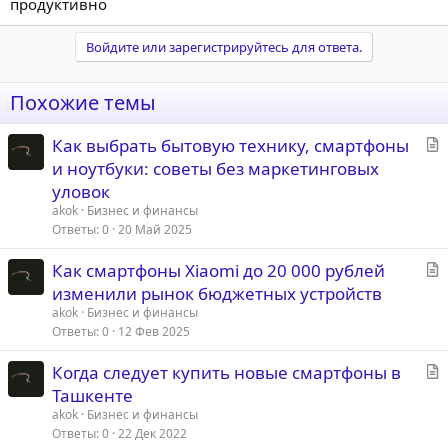
продуктивно
Войдите или зарегистрируйтесь для ответа.
Похожие темы
С
Как выбрать бытовую технику, смартфоны
т
и ноутбуки: советы без маркетинговых
а
уловок
т
akok
Бизнес и финансы
ь
Ответы
0
20 Май 2025
я
С
Как смартфоны Xiaomi до 20 000 рублей
т
изменили рынок бюджетных устройств
а
akok
Бизнес и финансы
т
Ответы
0
12 Фев 2025
ь
С
Когда следует купить новые смартфоны в
я
т
Ташкенте
а
akok
Бизнес и финансы
т
Ответы
0
22 Дек 2022