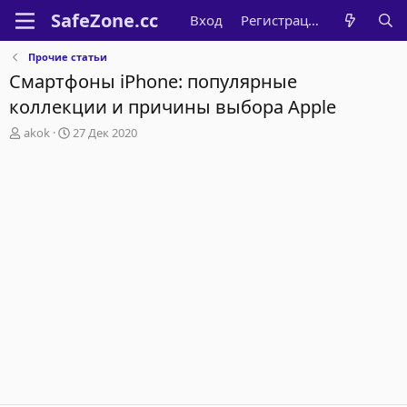
Вход
Регистрация
Прочие статьи
Смартфоны iPhone: популярные
коллекции и причины выбора Apple
А
Д
akok
27 Дек 2020
в
а
т
т
о
а
р
н
т
а
е
ч
м
а
ы
л
а