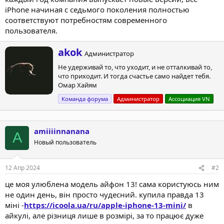
iPhone начиная с седьмого поколения полностью
соответствуют потребностям современного
пользователя.
А
akok
Администратор
в
Не удерживай то, что уходит, и не отталкивай то,
т
что приходит. И тогда счастье само найдет тебя.
о
Омар Хайям
р
Команда форума
Администратор
Ассоциация VN
amiiiinnanana
A
Новый пользователь
12 Апр 2024
#2
це моя улюблена модель айфон 13! сама користуюсь ним
не один день, він просто чудесний. купила правда 13
міні -
https://icoola.ua/ru/apple-iphone-13-mini/
в
айкулі, але різниця лише в розмірі, за то працює дуже