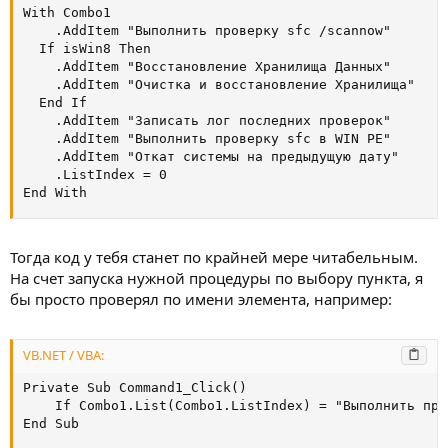
With Combo1

    .AddItem "Выполнить проверку sfc /scannow"

  If isWin8 Then

    .AddItem "Восстановление Хранилища Данных"

    .AddItem "Очистка и восстановление Хранилища"

  End If

    .AddItem "Записать лог последних проверок"

    .AddItem "Выполнить проверку sfc в WIN PE"

    .AddItem "Откат системы на предыдущую дату"

    .ListIndex = 0

End With
Тогда код у тебя станет по крайней мере читабельным.
На счет запуска нужной процедуры по выбору пункта, я
бы просто проверял по имени элемента, например:
VB.NET / VBA:
Private Sub Command1_Click()

    If Combo1.List(Combo1.ListIndex) = "Выполнить про
End Sub