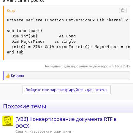
а написать просто:
Код:
Private Declare Function GetVersionEx Lib "kernel32.d
sub form_load()

  Dim inf(68)         As Long

  Dim MajorMinor    as single

  inf(0) = 276: GetVersionEx inf(0): MajorMinor = inf
end sub
Последнее редактирование модератором:
8 Июл 2015
Кирилл
Р
е
а
Войдите или зарегистрируйтесь для ответа.
к
ц
и
Похожие темы
и
:
[VB6] Конвертирование документа RTF в
DOCX
Сергій
Разработка и скриптинг