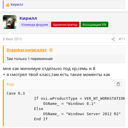
Кирилл
Р
е
а
Кирилл
к
ц
Команда форума
Администратор
Ассоциация VN
и
и
:
8 Июл 2015
#11
Dragokas написал(а):
Там только 1 переменная
мне как минимум отдельно под хр,семь и 8
+ я смотрел твой класс,там есть такие моменты как
Код:
Case 6.3

            If osi.wProductType = VER_NT_WORKSTATION T
                OSName_ = "Windows 8.1"

            Else

                OSName_ = "Windows Server 2012 R2"

            End If