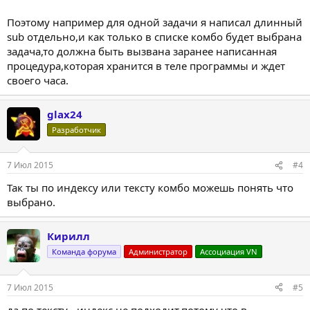
Поэтому например для одной задачи я написал длинный
sub отдельно,и как только в списке комбо будет выбрана
задача,то должна быть вызвана заранее написанная
процедура,которая хранится в теле программы и ждет
своего часа.
glax24
Разработчик
7 Июл 2015
#4
Так ты по индексу или тексту комбо можешь понять что
выбрано.
Кирилл
Команда форума
Администратор
Ассоциация VN
7 Июл 2015
#5
да,по тексту - индекс не подходит,потому что в