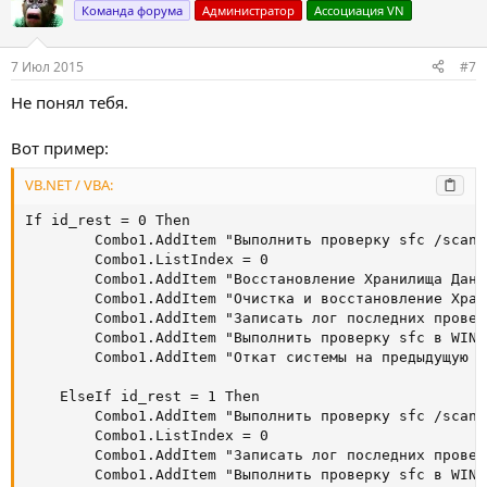
Команда форума
Администратор
Ассоциация VN
7 Июл 2015
#7
Не понял тебя.
Вот пример:
VB.NET / VBA:
If id_rest = 0 Then

        Combo1.AddItem "Выполнить проверку sfc /scanno
        Combo1.ListIndex = 0

        Combo1.AddItem "Восстановление Хранилища Данны
        Combo1.AddItem "Очистка и восстановление Хран
        Combo1.AddItem "Записать лог последних проверо
        Combo1.AddItem "Выполнить проверку sfc в WIN P
        Combo1.AddItem "Откат системы на предыдущую да
    ElseIf id_rest = 1 Then

        Combo1.AddItem "Выполнить проверку sfc /scanno
        Combo1.ListIndex = 0

        Combo1.AddItem "Записать лог последних проверо
        Combo1.AddItem "Выполнить проверку sfc в WIN P