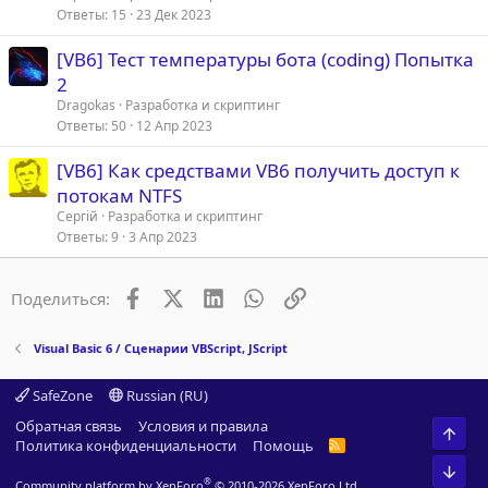
Ответы
15
23 Дек 2023
[VB6] Тест температуры бота (coding) Попытка
2
Dragokas
Разработка и скриптинг
Ответы
50
12 Апр 2023
[VB6] Как средствами VB6 получить доступ к
потокам NTFS
Сергій
Разработка и скриптинг
Ответы
9
3 Апр 2023
Facebook
X (Twitter)
LinkedIn
WhatsApp
Ссылка
Поделиться:
Visual Basic 6 / Сценарии VBScript, JScript
SafeZone
Russian (RU)
Обратная связь
Условия и правила
Свер
Политика конфиденциальности
Помощь
R
S
Сниз
S
®
Community platform by XenForo
© 2010-2026 XenForo Ltd.