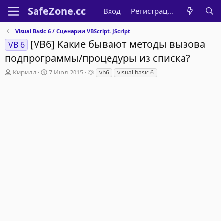
Вход
Регистрация
Visual Basic 6 / Сценарии VBScript, JScript
[VB6] Какие бывают методы вызова
VB 6
подпрограммы/процедуры из списка?
А
Д
Т
Кирилл
7 Июл 2015
vb6
visual basic 6
в
а
е
т
т
г
о
а
и
р
н
т
а
е
ч
м
а
ы
л
а