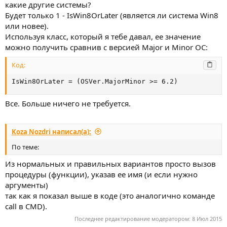
какие другие системы?
Будет только 1 - IsWin8OrLater (является ли система Win8
или новее).
Используя класс, который я тебе давал, ее значение
можно получить сравнив с версией Major и Minor ОС:
Код:
IsWin8OrLater = (OSVer.MajorMinor >= 6.2)
Все. Больше ничего не требуется.
Koza Nozdri написал(а):
По теме:
Из нормальных и правильных вариантов просто вызов
процедуры (функции), указав ее имя (и если нужно
аргументы)
так как я показал выше в коде (это аналогично команде
call в CMD).
Последнее редактирование модератором:
8 Июл 2015