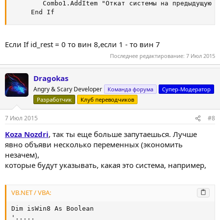
        Combo1.AddItem "Откат системы на предыдущую да
     End If
Если If id_rest = 0 то вин 8,если 1 - то вин 7
Последнее редактирование:
7 Июл 2015
Dragokas
Angry & Scary Developer
Команда форума
Супер-Модератор
Разработчик
Клуб переводчиков
7 Июл 2015
#8
Koza Nozdri
, так ты еще больше запутаешься. Лучше
явно объяви несколько переменных (экономить
незачем),
которые будут указывать, какая это система, например,
VB.NET / VBA:
Dim isWin8 As Boolean

'.....
