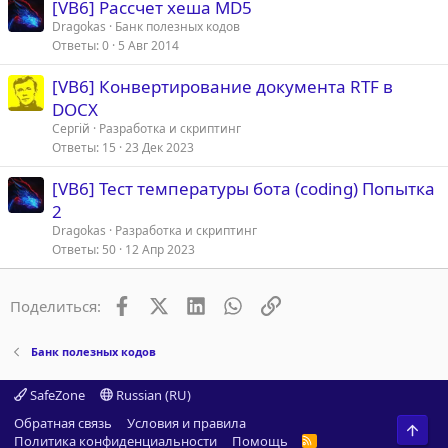
[VB6] Рассчет хеша MD5
Dragokas
Банк полезных кодов
Ответы
0
5 Авг 2014
[VB6] Конвертирование документа RTF в
DOCX
Сергій
Разработка и скриптинг
Ответы
15
23 Дек 2023
[VB6] Тест температуры бота (coding) Попытка
2
Dragokas
Разработка и скриптинг
Ответы
50
12 Апр 2023
Facebook
X (Twitter)
LinkedIn
WhatsApp
Ссылка
Поделиться:
Банк полезных кодов
SafeZone
Russian (RU)
Обратная связь
Условия и правила
Свер
Политика конфиденциальности
Помощь
R