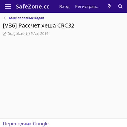
Вход
Регистрация
Банк полезных кодов
[VB6] Рассчет хеша CRC32
А
Д
Dragokas
5 Авг 2014
в
а
т
т
о
а
р
н
т
а
е
ч
м
а
ы
л
а
Переводчик Google