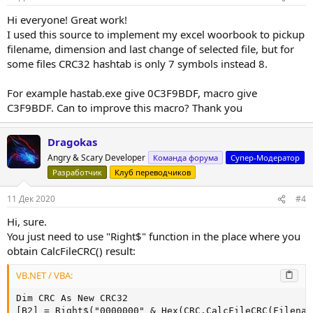
Hi everyone! Great work!
I used this source to implement my excel woorbook to pickup
filename, dimension and last change of selected file, but for
some files CRC32 hashtab is only 7 symbols instead 8.
For example hastab.exe give 0C3F9BDF, macro give
C3F9BDF. Can to improve this macro? Thank you
Dragokas
Angry & Scary Developer
Команда форума
Супер-Модератор
Разработчик
Клуб переводчиков
11 Дек 2020
#4
Hi, sure.
You just need to use "Right$" function in the place where you
obtain CalcFileCRC() result:
VB.NET / VBA:
Dim CRC As New CRC32

[B2] = Right$("0000000" & Hex(CRC.CalcFileCRC(Filenam