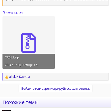
Вложения
CRC32.zip
20.3 KB · Просмотры: 5
akok
и
Кирилл
Р
е
а
Войдите или зарегистрируйтесь для ответа.
к
ц
и
Похожие темы
и
: