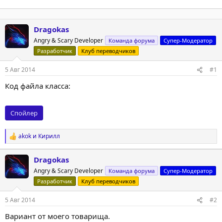
Dragokas
Angry & Scary Developer
Команда форума
Супер-Модератор
Разработчик
Клуб переводчиков
5 Авг 2014
#1
Код файла класса:
Спойлер
akok
и
Кирилл
Р
е
а
Dragokas
к
Angry & Scary Developer
ц
Команда форума
Супер-Модератор
и
Разработчик
Клуб переводчиков
и
:
5 Авг 2014
#2
Вариант от моего товарища.