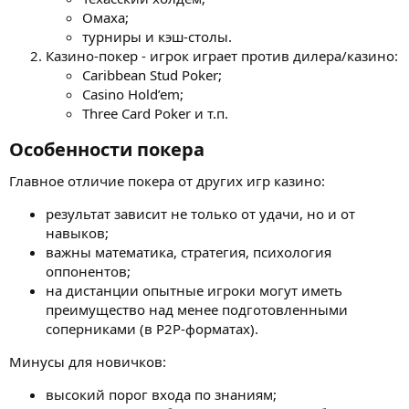
Омаха;
турниры и кэш-столы.
Казино-покер - игрок играет против дилера/казино:
Caribbean Stud Poker;
Casino Hold’em;
Three Card Poker и т.п.
Особенности покера​
Главное отличие покера от других игр казино:
результат зависит не только от удачи, но и от
навыков;
важны математика, стратегия, психология
оппонентов;
на дистанции опытные игроки могут иметь
преимущество над менее подготовленными
соперниками (в P2P-форматах).
Минусы для новичков:
высокий порог входа по знаниям;