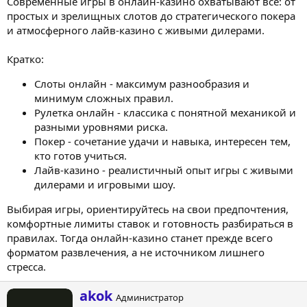
Современные игры в онлайн-казино охватывают всё: от
простых и зрелищных слотов до стратегического покера
и атмосферного лайв-казино с живыми дилерами.
Кратко:
Слоты онлайн - максимум разнообразия и
минимум сложных правил.
Рулетка онлайн - классика с понятной механикой и
разными уровнями риска.
Покер - сочетание удачи и навыка, интересен тем,
кто готов учиться.
Лайв-казино - реалистичный опыт игры с живыми
дилерами и игровыми шоу.
Выбирая игры, ориентируйтесь на свои предпочтения,
комфортные лимиты ставок и готовность разбираться в
правилах. Тогда онлайн-казино станет прежде всего
форматом развлечения, а не источником лишнего
стресса.
А
akok
Администратор
в