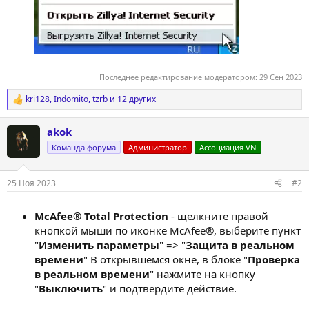
Последнее редактирование модератором:
29 Сен 2023
kri128
,
Indomito
,
tzrb
и 12 других
Р
е
а
akok
к
ц
Команда форума
Администратор
Ассоциация VN
и
и
:
25 Ноя 2023
#2
McAfee® Total Protection
- щелкните правой
кнопкой мыши по иконке McAfee®, выберите пункт
"
Изменить параметры
" => "
Защита в реальном
времени
" В открывшемся окне, в блоке "
Проверка
в реальном времени
" нажмите на кнопку
"
Выключить
" и подтвердите действие.