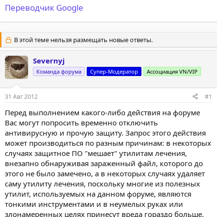
Переводчик Google
В этой теме нельзя размещать новые ответы.
Severnyj
Команда форума
Супер-Модератор
Ассоциация VN/VIP
31 Авг 2012
#1
Перед выполнением какого-либо действия на форуме
Вас могут попросить временно отключить
антивирусную и прочую защиту. Запрос этого действия
может производиться по разным причинам: в некоторых
случаях защитное ПО "мешает" утилитам лечения,
внезапно обнаруживая зараженный файл, которого до
этого не было замечено, а в некоторых случаях удаляет
саму утилиту лечения, поскольку многие из полезных
утилит, используемых на данном форуме, являются
тонкими инструментами и в неумелых руках или
злонамеренных целях принесут вреда гораздо больше,