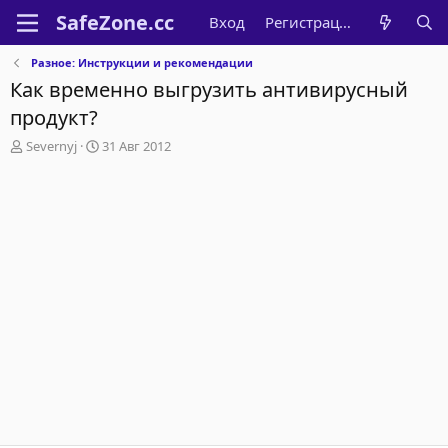
Вход
Регистрация
Разное: Инструкции и рекомендации
Как временно выгрузить антивирусный
продукт?
А
Д
Severnyj
31 Авг 2012
в
а
т
т
о
а
р
н
т
а
е
ч
м
а
ы
л
а