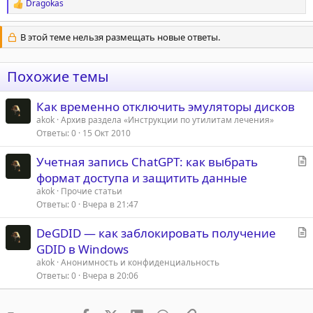
Dragokas
Р
е
а
В этой теме нельзя размещать новые ответы.
к
ц
и
Похожие темы
и
:
Как временно отключить эмуляторы дисков
akok
Архив раздела «Инструкции по утилитам лечения»
Ответы
0
15 Окт 2010
С
Учетная запись ChatGPT: как выбрать
т
формат доступа и защитить данные
а
akok
Прочие статьи
т
Ответы
0
Вчера в 21:47
ь
С
DeGDID — как заблокировать получение
я
т
GDID в Windows
а
akok
Анонимность и конфиденциальность
т
Ответы
0
Вчера в 20:06
ь
я