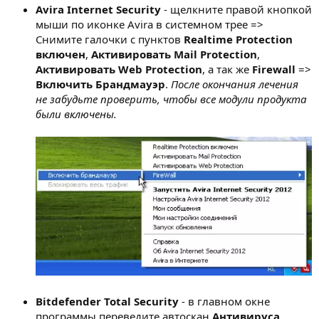
Avira Internet Security
- щелкните правой кнопкой
мыши по иконке Avira в системном трее =>
Снимите галочки с пунктов
Realtime Protection
включен
,
Активировать Mail Protection
,
Активировать Web Protection
, а так же
Firewall
=>
Включить Брандмауэр
.
После окончания лечения
не забудьте проверить, чтобы все модули продукта
были включены.
Bitdefender Total Security
- в главном окне
программы переведите автоскан
Антивируса
,