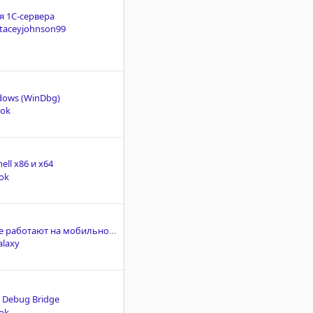
 1С-сервера
taceyjohnson99
dows (WinDbg)
kok
ell x86 и x64
ok
Vless+Reallity не работают на мобильном интернете.
alaxy
 Debug Bridge
ok