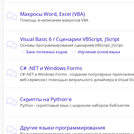
Макросы Word, Excel (VBA)
Помощь в написании макросов VBA
Visual Basic 6 / Сценарии VBScript, JScript
Основы программирования сценариев VBScript, JScript
Банк полезных кодов
Изучение основ языка
C# .NET и Windows Forms
C# .NET и Windows Forms - создание популярных приложени
веб-сервисов с помощью визуального дизайнера в Visual St
Скрипты на Python'е
Python - скриптовый язык с широким набором библиотек
Другие языки программирования
Языки программирования, не вошедшие в другие разделы 