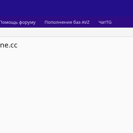
Помощь форуму
Пополнение баз AVZ
ЧатTG
ne.cc