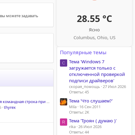
28.55 °C
 вы можете задавать
Ясно
Columbus, Ohio, US
Популярные темы
Тема 'Windows 7
С
загружается только с
отключенной проверкой
подписи драйверов'
скорая_помощь
27 Июл 2026
Ответы: 45
Тема 'Что слушаем?'
омандная строка при включении компа
Mila
16 Сен 2011
5
thyrex
Ответы: 2K
Тема 'Троян ( думаю )'
R
rika
26 Июл 2026
Ответы: 44