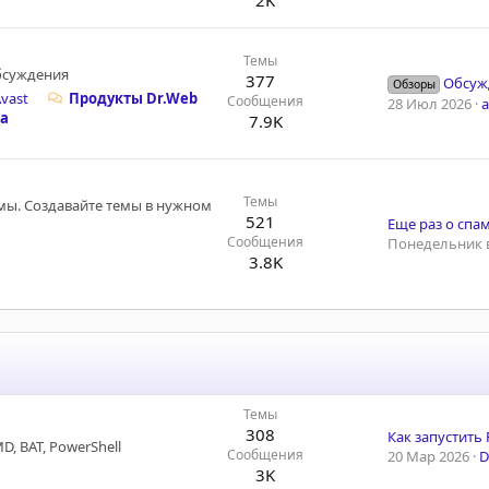
Темы
обсуждения
377
Обсужд
Обзоры
vast
Продукты Dr.Web
Сообщения
28 Июл 2026
а
7.9K
Темы
мы. Создавайте темы в нужном
521
Еще раз о спа
Сообщения
Понедельник в
3.8K
Темы
308
 BAT, PowerShell
Сообщения
20 Мар 2026
D
3K