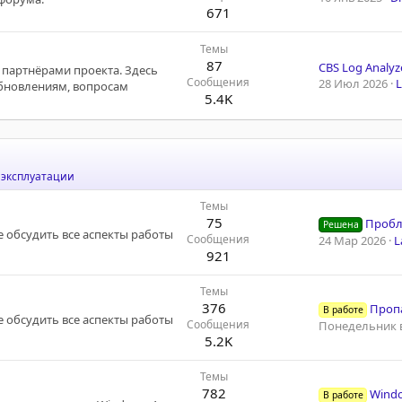
671
Темы
87
CBS Log Analyz
 партнёрами проекта. Здесь
Сообщения
28 Июл 2026
L
обновлениям, вопросам
5.4K
 эксплуатации
Темы
75
Проблемы 
Решена
е обсудить все аспекты работы
Сообщения
24 Мар 2026
L
921
Темы
376
Пропа
В работе
е обсудить все аспекты работы
Сообщения
Понедельник в
5.2K
Темы
782
Windows 7 заг
В работе