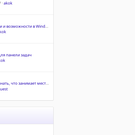
7
akok
Новые функции и возможности в Windows Server 2025
kok
ля панели задач
kok
ь, что занимает место на диске в Windows
uest