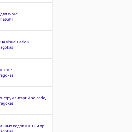
 для Word
ChatGPT
а Visual Basic 6
ragokas
NET 10?
ragokas
Опубликован инструментарий no-code, позволяющий скрывать код в скриптах на языке Python.
ragokas
Список контрольных кодов IOCTL и примеры использования
ragokas