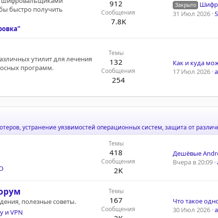
х шифровальщиками
912
Шифр
Закрыто
обы быстро получить
Сообщения
31 Июл 2026
7.8K
ровка”
Темы
различных утилит для лечения
132
носных программ.
Сообщения
17 Июл 2026
254
еров, устранение уязвимостей операционных систем, защита от различн
Темы
418
Сообщения
Вчера в 20:09
О
2K
орум
Темы
167
ждения, полезные советы.
Сообщения
30 Июл 2026
xy и VPN
2K