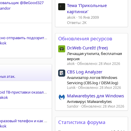
овальщик @BeGood327
Тема 'Прикольные
Sandor
картинки'
akok
16 Янв 2009
Ответы: 2K
Как и куда можно отправить подозрительные файлы на анализ
Обновления ресурсов
akok
Dr.Web CureIt! (free)
Лечащая утилита, бесплатная
версия
akok
Обновлено:
28 Июл 2026
CBS Log Analyzer
ых атак.
Анализатор логов Windows
Servicing (CBS.log / DISM.log)
Lunik
Обновлено:
28 Июл 2026
Дешёвые Android ТВ-приставки оказались частью масштабной схемы рекламного мошенничества
Malwarebytes для Windows
akok
Антивирус Malwarebytes
Sandor
Обновлено:
28 Июл 2026
Что такое одноразовый телефон и как его использовать?
Статистика форума
akok