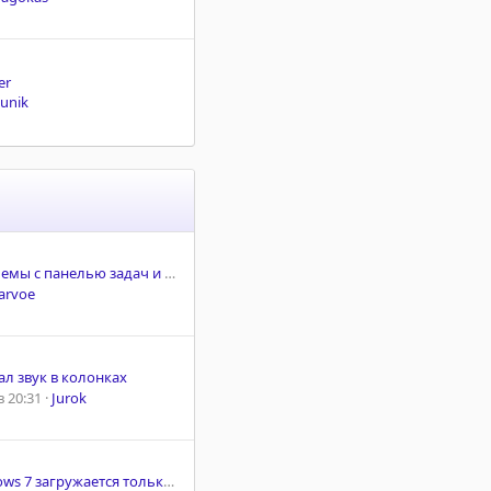
er
unik
с панелью задач и контекстным меню
arvoe
л звук в колонках
 20:31
Jurok
ружается только с отключенной проверкой подписи драйверов