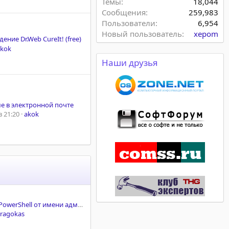
Темы
18,044
Сообщения
259,983
Пользователи
6,954
Новый пользователь
xepom
ение Dr.Web CureIt! (free)
akok
Наши друзья
ме в электронной почте
 21:20
akok
Как запустить PowerShell от имени администратора
ragokas