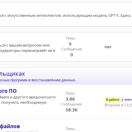
я с искусственным интеллектом, использующим модель GPT-5. Здесь
Темы
0
ться с вашим вопросом или
Нет
Сообщения
модераторы перенаправят ее в
0
альщиках
осных программ и восстановлении данных.
ого ПО
Темы
lware и другого вредоносного
3.8K
у меня к
В работе
о получить необходимую
Сообщения
Вторник в 13:2
58.3K
 файлов
Темы