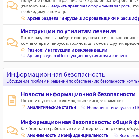
Получите помощь в расшифровке файлов, зашифрованны
(ransomware).
Следуйте правилам оформления запроса
, чт
необходимую помощь
Архив раздела “Вирусы‑шифровальщики и расшиф
Инструкции по утилитам лечения
В этом разделе вы найдете инструкции по использованию 
компьютера от вирусов, троянов, шпионов и других вредо
Разное: Инструкции и рекомендации
Архив раздела «Инструкции по утилитам лечения»
Информационная безопасность
Обсуждение проблем и решений по обеспечению безопасности компьют
Новости информационной безопасности
Новости о утечках, взломах, эпидемиях, уязвимостях
Аналитические статьи
Новости антивирусного П
Информационная безопасность: общий ф
Как безопасно работать в сети Интернет. Инструкции, обсу
Анонимность и конфиденциальность
Все о pro