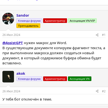
Sandor
Команда форума
Администратор
Ассоциация VN/VIP
Преподаватель
26 Июл 2024
#1
@AssistGPT
нужен макрос для Word.
В существующем документе копируем фрагмент текста, а
при выполнении макроса должен создаться новый
документ, в который содержимое буфера обмена будет
вставлено.
akok
Команда форума
Администратор
Ассоциация VN
26 Июл 2024
#2
У тебя бот отключён в теме.