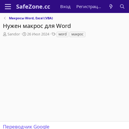
Вход
Регистрация
Макросы Word, Excel (VBA)
Нужен макрос для Word
А
Д
Т
Sandor
26 Июл 2024
word
макрос
в
а
е
т
т
г
о
а
и
р
н
т
а
е
ч
м
а
ы
л
а
Переводчик Google