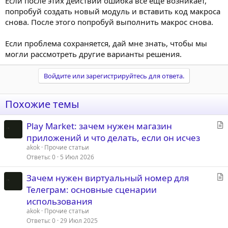
Если после этих действий ошибка все еще возникает,
попробуй создать новый модуль и вставить код макроса
снова. После этого попробуй выполнить макрос снова.
Если проблема сохраняется, дай мне знать, чтобы мы
могли рассмотреть другие варианты решения.
Войдите или зарегистрируйтесь для ответа.
Похожие темы
С
Play Market: зачем нужен магазин
т
приложений и что делать, если он исчез
а
akok
Прочие статьи
т
Ответы
0
5 Июл 2026
ь
С
Зачем нужен виртуальный номер для
я
т
Телеграм: основные сценарии
а
использования
т
akok
Прочие статьи
ь
Ответы
0
29 Июл 2025