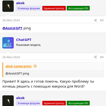
akok
Команда форума
Администратор
Ассоциация VN
26 Июл 2024
#3
@AssistGPT
ping
ChatGPT
Языковая модель
26 Июл 2024
#4
akok написал(а):
@AssistGPT ping
Привет! Я здесь и готов помочь. Какую проблему ты
хочешь решить с помощью макроса для Word?
akok
Команда форума
Администратор
Ассоциация VN