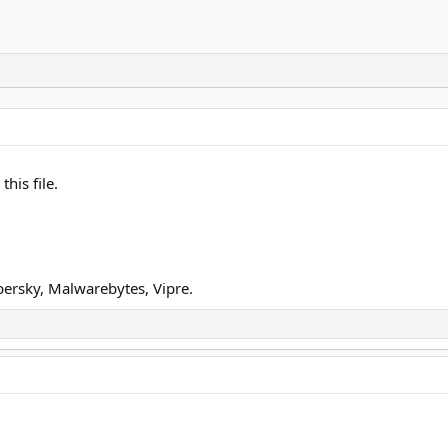
his file.
persky, Malwarebytes, Vipre.