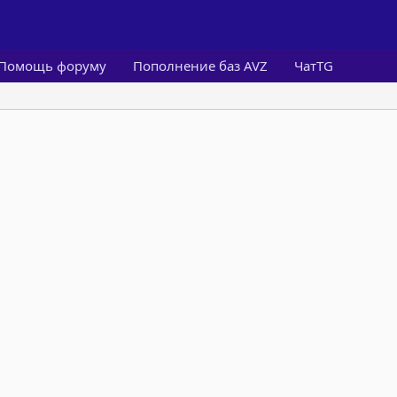
Помощь форуму
Пополнение баз AVZ
ЧатTG