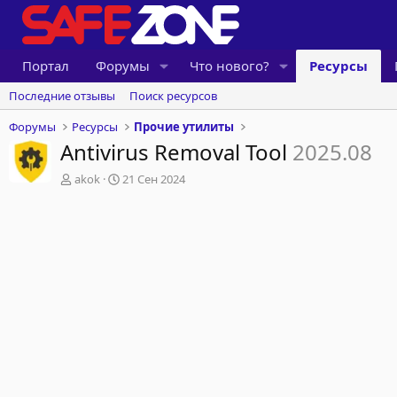
Портал
Форумы
Что нового?
Ресурсы
Последние отзывы
Поиск ресурсов
Форумы
Ресурсы
Прочие утилиты
Antivirus Removal Tool
2025.08
А
Д
akok
21 Сен 2024
в
а
т
т
о
а
р
с
о
з
д
а
н
и
я