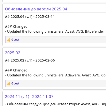
е
а
Обновление до версии 2025.04
к
ц
## 2025.04 (v.1) - 2025-03-11
и
и
:
### Changed:
- Updated the following uninstallers: Avast, AVG, Bitdefender
Guest
Р
е
а
2025.02
к
ц
## 2025.02 (v.1) - 2025-02-06
и
и
:
### Changed:
- Updated the following uninstallers: Adaware, Avast, AVG, C
Guest
Р
е
а
2024.11 (v.1) - 2024-11-07
к
ц
- Обновлены следующие деинсталляторы: Avast, AVG, BigFix,
и