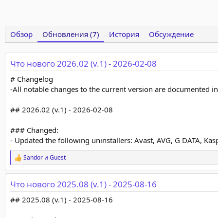
Обзор
Обновления (7)
История
Обсуждение
Что нового 2026.02 (v.1) - 2026-02-08
# Changelog
-All notable changes to the current version are documented in t
## 2026.02 (v.1) - 2026-02-08
### Changed:
- Updated the following uninstallers: Avast, AVG, G DATA, Kas
Sandor
и
Guest
Р
е
а
Что нового 2025.08 (v.1) - 2025-08-16
к
ц
## 2025.08 (v.1) - 2025-08-16
и
и
: