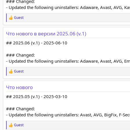
### Changed:
- Updated the following uninstallers: Adaware, Avast, AVG, K
Guest
Р
е
а
Что нового в версии 2025.06 (v.1)
к
ц
## 2025.06 (v.1) - 2025-06-10
и
и
:
### Changed:
- Updated the following uninstallers: Adaware, Avast, AVG, Em
Guest
Р
е
а
Что нового
к
ц
## 2025.05 (v.1) - 2025-03-10
и
и
:
### Changed:
- Updated the following uninstallers: Avast, AVG, BigFix, F-S
Guest
Р