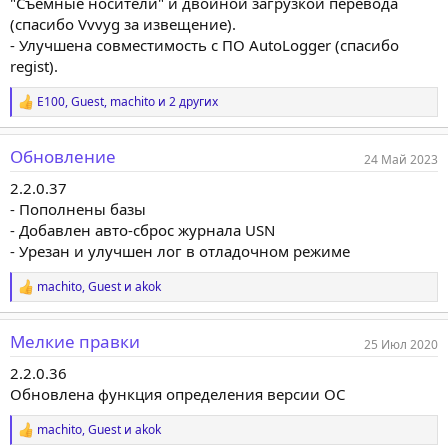
"Съемные носители" и двойной загрузкой перевода
(спасибо Vvvyg за извещение).
- Улучшена совместимость с ПО AutoLogger (спасибо
regist).
E100
,
Guest
,
machito
и 2 других
Р
е
а
Обновление
к
24 Май 2023
ц
2.2.0.37
и
и
- Пополнены базы
:
- Добавлен авто-сброс журнала USN
- Урезан и улучшен лог в отладочном режиме
machito
,
Guest
и
akok
Р
е
а
Мелкие правки
к
25 Июл 2020
ц
2.2.0.36
и
и
Обновлена функция определения версии ОС
:
machito
,
Guest
и
akok
Р