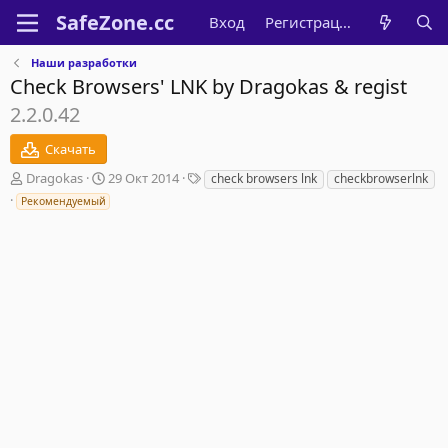
Вход
Регистрация
Наши разработки
Check Browsers' LNK by Dragokas & regist
2.2.0.42
Скачать
А
Д
Т
Dragokas
29 Окт 2014
check browsers lnk
checkbrowserlnk
в
а
е
Рекомендуемый
т
т
г
о
а
и
р
с
о
з
д
а
н
и
я