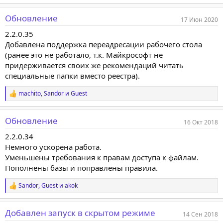
е
а
Обновление
к
17 Июн 2020
ц
2.2.0.35
и
и
Добавлена поддержка переадресации рабочего стола
:
(ранее это не работало, т.к. Майкрософт не
придерживается своих же рекомендаций читать
специальные папки вместо реестра).
machito
,
Sandor
и
Guest
Р
е
а
Обновление
к
16 Окт 2018
ц
2.2.0.34
и
и
Немного ускорена работа.
:
Уменьшены требования к правам доступа к файлам.
Пополнены базы и поправлены правила.
Sandor
,
Guest
и
akok
Р
е
а
Добавлен запуск в скрытом режиме
к
14 Сен 2018
ц