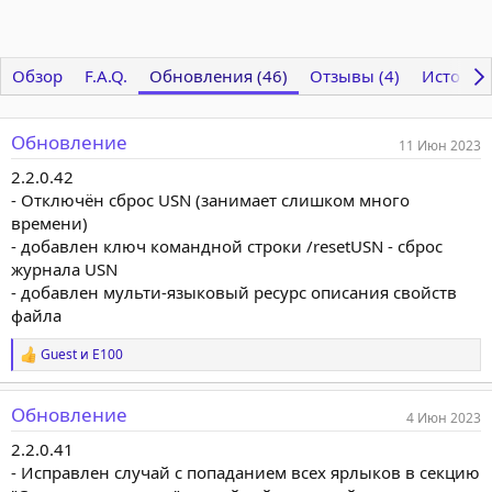
Обзор
F.A.Q.
Обновления (46)
Отзывы (4)
История
Обновление
11 Июн 2023
2.2.0.42
- Отключён сброс USN (занимает слишком много
времени)
- добавлен ключ командной строки /resetUSN - сброс
журнала USN
- добавлен мульти-языковый ресурс описания свойств
файла
Guest
и
E100
Р
е
а
Обновление
к
4 Июн 2023
ц
2.2.0.41
и
и
- Исправлен случай с попаданием всех ярлыков в секцию
: