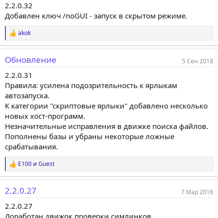
2.2.0.32
и
и
Добавлен ключ /noGUI - запуск в скрытом режиме.
:
akok
Р
е
а
Обновление
к
5 Сен 2018
ц
2.2.0.31
и
и
Правила: усилена подозрительность к ярлыкам
:
автозапуска.
К категории "скриптовые ярлыки" добавлено несколько
новых хост-программ.
Незначительные исправления в движке поиска файлов.
Пополнены базы и убраны некоторые ложные
срабатывания.
E100
и
Guest
Р
е
а
2.2.0.27
к
7 Мар 2018
ц
2.2.0.27
и
и
Доработан движок проверки симлинков.