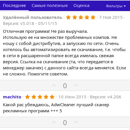
Последнее
Самые полезные
Оценка
Фильтры
5
Удалённый пользователь
7 Ноя 2015
.
Версия: v5.018 - 05/11/15
0
0
Отличная программа! Не раз выручала.
з
Использую ее на множестве проблемных компов. Не
в
ё
ношу с собой дистрибутив, а запускаю по сети. Очень
з
хотелось бы автоматизировать ее скачивание, т.е. чтобы
д
в сети в расшаренной папке всегда имелась свежая
версия. Ссылка на скачивание (та, что передается в
менеджер закачек) с данного сайта всегда меняется. Если
не сложно. Помогите советом.
П
Н
0
о
е
5
machito
10 Июн 2015
Версия: v4.206
з
г
.
и
а
Какой рас убеждаюсь, AdwCleaner лучший сканер
0
0
рекламных программ +++ 5
т
т
з
и
и
в
П
Н
0
ё
в
в
з
о
е