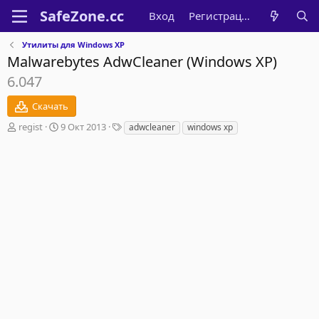
Вход
Регистрация
Утилиты для Windows XP
Malwarebytes AdwCleaner (Windows XP)
6.047
Скачать
А
Д
Т
regist
9 Окт 2013
adwcleaner
windows xp
в
а
е
т
т
г
о
а
и
р
с
о
з
д
а
н
и
я