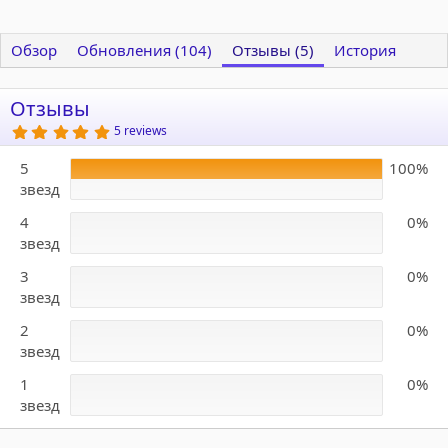
Обзор
Обновления (104)
Отзывы (5)
История
Отзывы
5
5 reviews
.
0
5
100%
0
з
звезд
в
ё
4
0%
з
д
звезд
3
0%
звезд
2
0%
звезд
1
0%
звезд