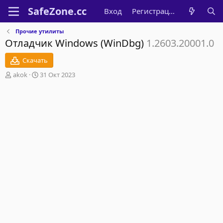
Вход
Регистрация
Прочие утилиты
Отладчик Windows (WinDbg)
1.2603.20001.0
Скачать
А
Д
akok
31 Окт 2023
в
а
т
т
о
а
р
с
о
з
д
а
н
и
я