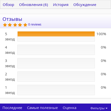
Обзор
Обновления (6)
История
Обсуждение
Отзывы
5
0 reviews
.
0
5
100%
0
з
звезд
в
ё
4
0%
з
д
звезд
3
0%
звезд
2
0%
звезд
1
0%
звезд
Последнее
Самые полезные
Оценка
Фильтры