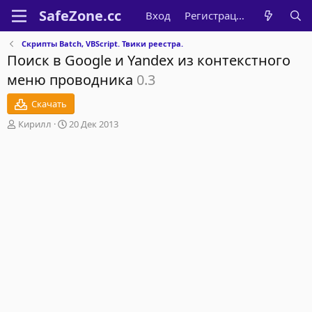
Вход
Регистрация
Скрипты Batch, VBScript. Твики реестра.
Поиск в Google и Yandex из контекстного
меню проводника
0.3
Скачать
А
Д
Кирилл
20 Дек 2013
в
а
т
т
о
а
р
с
о
з
д
а
н
и
я