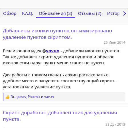
Обзор
F.A.Q.
Обновления (2)
Отзывы (2)
История
Добавлены иконки пунктов,оптимизировано
удаление пунктов скриптом.
26 Июн 2014
Реализована идея @
vavun
-
добавили иконки пунктов.
Так же добавлен скрипт удаления пунктов и образов
иконок если вдруг пункт меню станет не нужен.
Для работы с твиком скачать архив,распаковать в
удобное место и запустить соответствующий скрипт -
установка или удаление пункта.
Dragokas
,
Phoenix
и
vavun
Р
е
а
Скрипт доработан,добавлен твик для удаления
к
ц
пункта.
и
28 Дек 2013
и