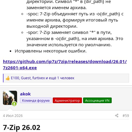
директории. Символ "*" в {dir_path} не
заменяется именем архива.
-spoc: 7-Zip объединяет путь из -o{dir_path} с
именем архива, формируя итоговый путь
выходной директории.
-spor: 7-Zip заменяет символ "*" в пути,
указанном в -o{dir_path}, на имя архива. Это
значение используется по умолчанию.
Исправлены некоторые ошибки.
https://github.com/ip7z/7zip/releases/download/26.01/
7z2601-x64.exe
E100
,
Guest
,
furtivex
и ещё 1 человек
Р
е
а
akok
к
ц
Команда форума
Администратор
Ассоциация VN
и
и
:
4 Июл 2026
#59
7-Zip 26.02​