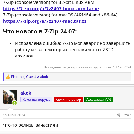
7-Zip (console version) for 32-bit Linux ARM:
https://7-zip.org/a/7z2407-linux-arm.tar.xz
7-Zip (console version) for macOS (ARM64 and x86-64):
https://7-zip.org/a/7z2407-mac.tar.xz
Что нового в 7-Zip 24.07:​
Исправлена ошибка: 7-Zip мог аварийно завершить
работу из-за некоторых неправильных ZSTD-
архивов.
Последнее редактирование модератором:
13 Авг 2024
Phoenix
,
Guest
и
akok
Р
е
а
akok
к
ц
Команда форума
Администратор
Ассоциация VN
и
и
:
19 Июн 2024
#47
Что-то релизы зачастили.