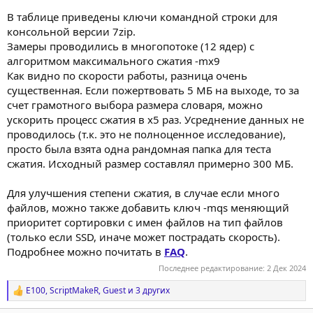
В таблице приведены ключи командной строки для
консольной версии 7zip.
Замеры проводились в многопотоке (12 ядер) с
алгоритмом максимального сжатия -mx9
Как видно по скорости работы, разница очень
существенная. Если пожертвовать 5 МБ на выходе, то за
счет грамотного выбора размера словаря, можно
ускорить процесс сжатия в x5 раз. Усреднение данных не
проводилось (т.к. это не полноценное исследование),
просто была взята одна рандомная папка для теста
сжатия. Исходный размер составлял примерно 300 МБ.
Для улучшения степени сжатия, в случае если много
файлов, можно также добавить ключ -mqs меняющий
приоритет сортировки с имен файлов на тип файлов
(только если SSD, иначе может пострадать скорость).
Подробнее можно почитать в
FAQ
.
Последнее редактирование:
2 Дек 2024
E100
,
ScriptMakeR
,
Guest
и 3 других
Р
е