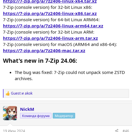
https://7-zip.org/a/7z2406-linux-x64.tar.xz
7-Zip (console version) for 32-bit Linux x86:
https://7-zip.org/a/7z2406-linux-x86.tar.xz
7-Zip (console version) for 64-bit Linux ARM64:
https://7-zip.org/a/7z2406-linux-arm64.tar.xz
7-Zip (console version) for 32-bit Linux ARM:
https://7-zip.org/a/7z2406-linux-arm.tar.xz
7-Zip (console version) for macOS (ARM64 and x86-64):
https://7-zip.org/a/7z2406-mac.tar.xz
What's new in 7-Zip 24.06:​
The bug was fixed: 7-Zip could not unpack some ZSTD
archives.
Guest
и
akok
Р
е
а
NickM
к
ц
Команда форума
Модератор
и
и
:
19 Июн 2024
#46