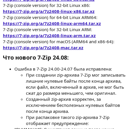
7-Zip (console version) for 32-bit Linux x86:
https://7-zip.org/a/7z2408-linux-x86.tar.xz
7-Zip (console version) for 64-bit Linux ARM64:
https://7-zip.org/a/7z2408-linux-arm64.tar.xz
7-Zip (console version) for 32-bit Linux ARM:
https://7-zip.org/a/7z2408-linux-arm.tar.xz
7-Zip (console version) for macOS (ARM64 and x86-64):
https://7-zip.org/a/7z2408-mac.tar.xz
Что нового 7-Zip 24.08:​
Ошибка в 7-Zip 24.00-24.07 была исправлена:
При создании zip-архива 7-Zip мог записывать
лишние нулевые байты после конца архива,
если файл, включенный в архив, не мог быть
сжат до размера меньшего, чем оригинал.
Созданный zip-архив корректен, за
исключением бесполезных нулевых байтов
после конца архива.
При распаковке такого zip-архива 7-Zip
отображает предупреждение: