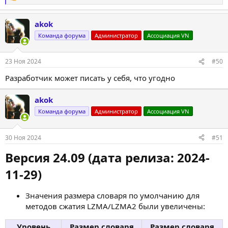
е
а
akok
к
ц
Команда форума
Администратор
Ассоциация VN
и
и
:
23 Ноя 2024
#50
Разработчик может писать у себя, что угодно
akok
Команда форума
Администратор
Ассоциация VN
30 Ноя 2024
#51
Версия 24.09 (дата релиза: 2024-
11-29)
Значения размера словаря по умолчанию для
методов сжатия LZMA/LZMA2 были увеличены:
Уровень
Размер словаря
Размер словаря