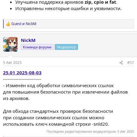
Улучшена поддержка архивов
zip, cpio и fat
.
Исправлены некоторые ошибки и уязвимости.
Guest
и
NickM
Р
е
а
NickM
к
ц
Команда форума
Модератор
и
и
:
5 Авг 2025
#57
25.01 2025-08-03
-------------------------
- Изменён код обработки символических ссылок
для повышения безопасности при извлечении файлов
из архивов.
Для обхода стандартных проверок безопасности
при создании символических ссылок можно
использовать ключ командной строки -snld20.
Последнее редактирование модератором:
5 Авг 2025