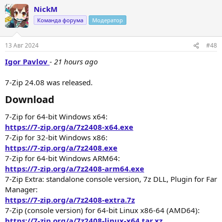
NickM
Команда форума
Модератор
13 Авг 2024
#48
Igor Pavlov
-
21 hours ago
7-Zip 24.08 was released.
Download​
7-Zip for 64-bit Windows x64:
https://7-zip.org/a/7z2408-x64.exe
7-Zip for 32-bit Windows x86:
https://7-zip.org/a/7z2408.exe
7-Zip for 64-bit Windows ARM64:
https://7-zip.org/a/7z2408-arm64.exe
7-Zip Extra: standalone console version, 7z DLL, Plugin for Far
Manager:
https://7-zip.org/a/7z2408-extra.7z
7-Zip (console version) for 64-bit Linux x86-64 (AMD64):
https://7-zip.org/a/7z2408-linux-x64.tar.xz