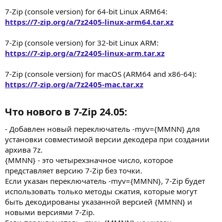
7-Zip (console version) for 64-bit Linux ARM64:
https://7-zip.org/a/7z2405-linux-arm64.tar.xz
7-Zip (console version) for 32-bit Linux ARM:
https://7-zip.org/a/7z2405-linux-arm.tar.xz
7-Zip (console version) for macOS (ARM64 and x86-64):
https://7-zip.org/a/7z2405-mac.tar.xz
Что нового в 7-Zip 24.05:​
- Добавлен новый переключатель -myv={MMNN} для
установки совместимой версии декодера при создании
архива 7z.
{MMNN} - это четырехзначное число, которое
представляет версию 7-Zip без точки.
Если указан переключатель -myv={MMNN}, 7-Zip будет
использовать только методы сжатия, которые могут
быть декодированы указанной версией {MMNN} и
новыми версиями 7-Zip.