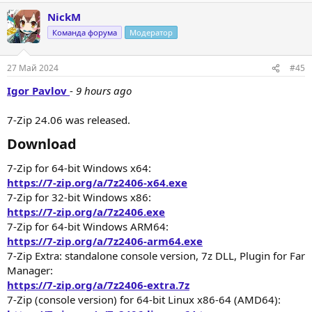
а
NickM
к
ц
Команда форума
Модератор
и
и
:
27 Май 2024
#45
Igor Pavlov
-
9 hours ago
7-Zip 24.06 was released.
Download​
7-Zip for 64-bit Windows x64:
https://7-zip.org/a/7z2406-x64.exe
7-Zip for 32-bit Windows x86:
https://7-zip.org/a/7z2406.exe
7-Zip for 64-bit Windows ARM64:
https://7-zip.org/a/7z2406-arm64.exe
7-Zip Extra: standalone console version, 7z DLL, Plugin for Far
Manager:
https://7-zip.org/a/7z2406-extra.7z
7-Zip (console version) for 64-bit Linux x86-64 (AMD64):