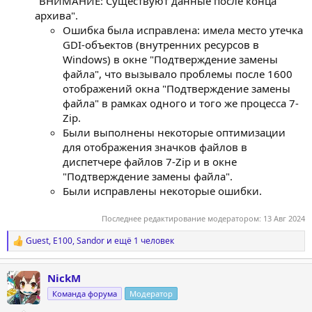
"ВНИМАНИЕ: Существуют данные после конца
архива".
Ошибка была исправлена: имела место утечка
GDI-объектов (внутренних ресурсов в
Windows) в окне "Подтверждение замены
файла", что вызывало проблемы после 1600
отображений окна "Подтверждение замены
файла" в рамках одного и того же процесса 7-
Zip.
Были выполнены некоторые оптимизации
для отображения значков файлов в
диспетчере файлов 7-Zip и в окне
"Подтверждение замены файла".
Были исправлены некоторые ошибки.
Последнее редактирование модератором:
13 Авг 2024
Guest
,
E100
,
Sandor
и ещё 1 человек
Р
е
а
NickM
к
ц
Команда форума
Модератор
и
и