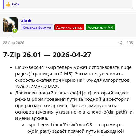
akok
Р
е
а
akok
к
ц
Команда форума
Администратор
Ассоциация VN
и
и
:
28 Апр 2026
#58
7-Zip 26.01 — 2026-04-27​
Linux-версия 7-Zip теперь может использовать huge
pages (страницы по 2 МБ). Это может увеличить
скорость сжатия примерно на 10% для алгоритмов
7z/xz/LZMA/LZMA2.
Добавлен новый ключ -spo[d|c|r], который задаёт
режим формирования пути выходной директории
при распаковке архива. Путь формируется на
основе значения, указанного в ключе -o{dir_path}, и
имени архива.
-spod: для Linux/Posix/macOS — параметр -
o{dir_path} задаёт прямой путь к выходной