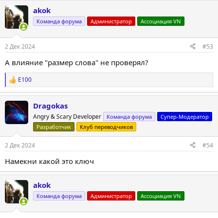
а
akok
к
ц
Команда форума
Администратор
Ассоциация VN
и
и
:
2 Дек 2024
#53
А влияние "размер слова" не проверял?
E100
Р
е
а
Dragokas
к
ц
Angry & Scary Developer
Команда форума
Супер-Модератор
и
Разработчик
Клуб переводчиков
и
:
2 Дек 2024
#54
Намекни какой это ключ
akok
Команда форума
Администратор
Ассоциация VN