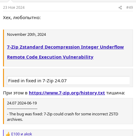
:
23 Ноя 2024
#49
Хех, любопытно:
November 20th, 2024
7-Zip Zstandard Decompression Integer Underflow
Remote Code Execution Vulnerability
Fixed in fixed in 7-Zip 24.07
При этом в
https://www.7-zip.org/history.txt
тишина:
24.07 2024-06-19
-------------------------
- The bug was fixed: 7-Zip could crash for some incorrect ZSTD
archives.
E100
и
akok
Р