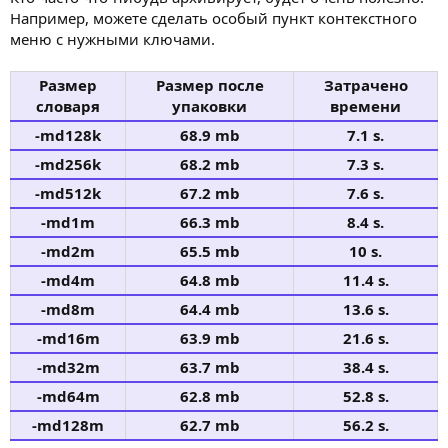
Например, можете сделать особый пункт контекстного
меню с нужными ключами.
Размер
Размер после
Затрачено
словаря
упаковки
времени
-md128k
68.9 mb
7.1 s.
-md256k
68.2 mb
7.3 s.
-md512k
67.2 mb
7.6 s.
-md1m
66.3 mb
8.4 s.
-md2m
65.5 mb
10 s.
-md4m
64.8 mb
11.4 s.
-md8m
64.4 mb
13.6 s.
-md16m
63.9 mb
21.6 s.
-md32m
63.7 mb
38.4 s.
-md64m
62.8 mb
52.8 s.
-md128m
62.7 mb
56.2 s.