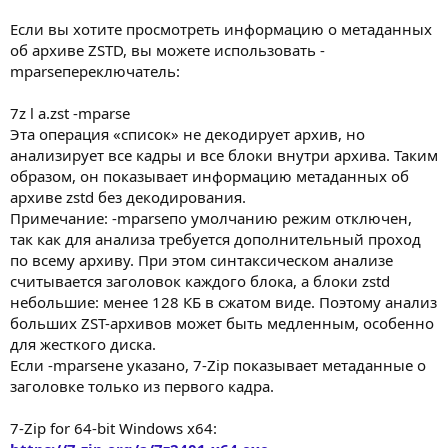
Если вы хотите просмотреть информацию о метаданных
об архиве ZSTD, вы можете использовать -
mparseпереключатель:
7z l a.zst -mparse
Эта операция «список» не декодирует архив, но
анализирует все кадры и все блоки внутри архива. Таким
образом, он показывает информацию метаданных об
архиве zstd без декодирования.
Примечание: -mparseпо умолчанию режим отключен,
так как для анализа требуется дополнительный проход
по всему архиву. При этом синтаксическом анализе
считывается заголовок каждого блока, а блоки zstd
небольшие: менее 128 КБ в сжатом виде. Поэтому анализ
больших ZST-архивов может быть медленным, особенно
для жесткого диска.
Если -mparseне указано, 7-Zip показывает метаданные о
заголовке только из первого кадра.
7-Zip for 64-bit Windows x64: