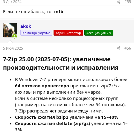
3 Дек 2024
#55
Если не ошибаюсь, то -
mfb
akok
Команда форума
Администратор
Ассоциация VN
5 Июл 2025
#56
7-Zip 25.00 (2025-07-05): увеличение
производительности и исправления​
В Windows 7-Zip теперь может использовать более
64 потоков процессора
при сжатии в zip/7z/xz-
архивы и при выполнении бенчмарка.
Если в системе несколько процессорных групп
(например, на системах с более чем 64 потоками),
7-Zip распределяет задачи между ними.
Скорость сжатия bzip2
увеличена на
15–40%
.
Скорость сжатия deflate (zip/gz)
увеличена на
1–
3%
.