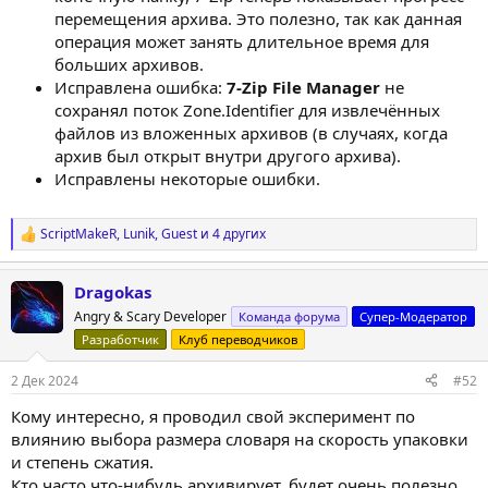
перемещения архива. Это полезно, так как данная
операция может занять длительное время для
больших архивов.
Исправлена ошибка:
7-Zip File Manager
не
сохранял поток Zone.Identifier для извлечённых
файлов из вложенных архивов (в случаях, когда
архив был открыт внутри другого архива).
Исправлены некоторые ошибки.
ScriptMakeR
,
Lunik
,
Guest
и 4 других
Р
е
а
Dragokas
к
ц
Angry & Scary Developer
Команда форума
Супер-Модератор
и
Разработчик
Клуб переводчиков
и
:
2 Дек 2024
#52
Кому интересно, я проводил свой эксперимент по
влиянию выбора размера словаря на скорость упаковки
и степень сжатия.
Кто часто что-нибудь архивирует, будет очень полезно.