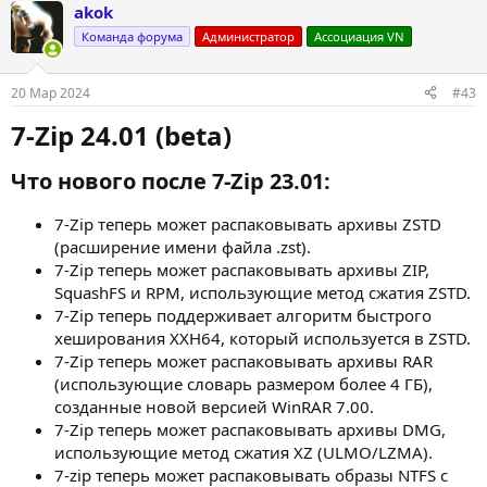
akok
к
ц
Команда форума
Администратор
Ассоциация VN
и
и
:
20 Мар 2024
#43
7-Zip 24.01 (beta)​
Что нового после 7-Zip 23.01:​
7-Zip теперь может распаковывать архивы ZSTD
(расширение имени файла .zst).
7-Zip теперь может распаковывать архивы ZIP,
SquashFS и RPM, использующие метод сжатия ZSTD.
7-Zip теперь поддерживает алгоритм быстрого
хеширования XXH64, который используется в ZSTD.
7-Zip теперь может распаковывать архивы RAR
(использующие словарь размером более 4 ГБ),
созданные новой версией WinRAR 7.00.
7-Zip теперь может распаковывать архивы DMG,
использующие метод сжатия XZ (ULMO/LZMA).
7-zip теперь может распаковывать образы NTFS с