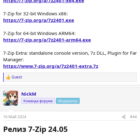
https://7-zip.org/a/7z2401-x64.exe
7-Zip for 32-bit Windows x86:
https://7-zip.org/a/7z2401.exe
7-Zip for 64-bit Windows ARM64:
https://7-zip.org/a/7z2401-arm64.exe
7-Zip Extra: standalone console version, 7z DLL, Plugin for Far
Manager:
https://www.7-zip.org/a/7z2401-extra.7z
Guest
Р
е
а
NickM
к
ц
Команда форума
Модератор
и
и
:
16 Май 2024
#44
Релиз 7-Zip 24.05​