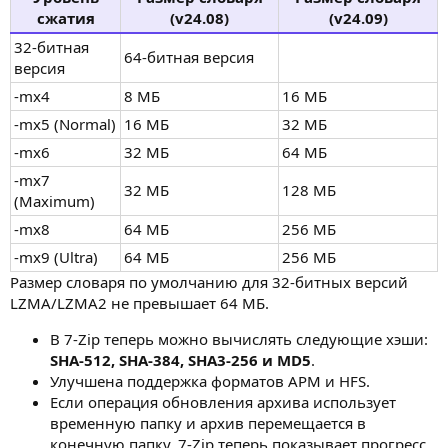
сжатия
(v24.08)
(v24.09)
32-битная
64-битная версия
версия
-mx4
8 МБ
16 МБ
-mx5 (Normal)
16 МБ
32 МБ
-mx6
32 МБ
64 МБ
-mx7
32 МБ
128 МБ
(Maximum)
-mx8
64 МБ
256 МБ
-mx9 (Ultra)
64 МБ
256 МБ
Размер словаря по умолчанию для 32-битных версий
LZMA/LZMA2 не превышает 64 МБ.
В 7-Zip теперь можно вычислять следующие хэши:
SHA-512, SHA-384, SHA3-256 и MD5
.
Улучшена поддержка форматов APM и HFS.
Если операция обновления архива использует
временную папку и архив перемещается в
конечную папку, 7-Zip теперь показывает прогресс