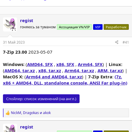
regist
гоняюсь за туманом
Ассоциация VN/VIP
VIP
Разработчик
31 Май 2023
#41
7-Zip 23.00
2023-05-07
Windows:
(
AMD64, SFX
,
x86, SFX
,
Arm64, SFX
) |
Linux:
(
AMD64, tar.xz
,
x86, tar.xz
,
Arm64, tar.xz
,
ARM, tar.xz
) |
MacOS X:
(
Arm64 and AMD64, tar.xz
) |
7-Zip Extra
:
(7z.
x86 + AMD64, DLL, standalone console, ANSI Far plug-in)
Спойлер:
список изменений (на англ.)
NickM
,
Dragokas
и
akok
Р
е
а
regist
к