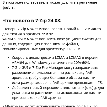
В этом окне пользователь может удалить временные
файлы.
Что нового в 7-Zip 24.03:​
- Теперь 7-Zip может использовать новый RISCV-фильтр
для сжатия в архивах 7z и xz.
Фильтр RISCV может повысить коэффициент сжатия для
данных, содержащих исполняемые файлы,
скомпилированные для архитектуры RISC-V.
Скорость декомпрессии LZMA и LZMA2 в версии
ARM64 для Windows увеличена на 20%-60%.
7-Zip GUI и 7-Zip File Manager могут запрашивать
разрешение пользователя на распаковку RAR-
архивов, требующих большого объема памяти,
если размер словаря в RAR-архиве превышает 4 ГБ.
Добавлен новый переключатель -smemx{size}g: для
установки ограничения на использование памяти
при распаковке RAR-архива.
RAR-архивы могут использовать словарь до 64 ГБ. По