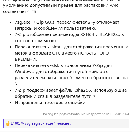
умолчанию допустимый предел для распаковки RAR
составляет 4 ГБ.
7zg.exe (7-Zip GUI): переключатель -y отключает
запросы и сообщения пользователю.
7-Zip отображает хеш-методы XXH64 и BLAKE2sp в
контекстном меню.
Переключатель -slmu: для отображения временных
меток в формате UTC вместо ЛОКАЛЬНОГО
ВРЕМЕНИ.
Переключатель -slsl: в консольном 7-Zip для
Windows: для отображения путей файлов с
разделителем пути Linux '/' вместо обратного слэша
'\'.
7-Zip поддерживает файлы .sha256, использующие
обратный слэш в разделителе пути '\'.
Исправлены некоторые ошибки.
Последнее редактирование модератором:
16 Май 2024
E100
,
Vvvyg
,
regist
и ещё 1 человек
Р
е