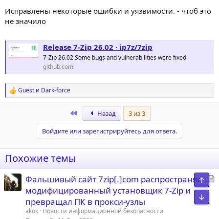
Исправлены некоторые ошибки и уязвимости. - чтоб это
не значило
Release 7-Zip 26.02 · ip7z/7zip
7-Zip 26.02 Some bugs and vulnerabilities were fixed.
github.com
Guest
и
Dark-force
Р
е
а
First
Назад
3 из 3
к
ц
Войдите или зарегистрируйтесь для ответа.
и
и
:
Похожие темы
С
Фальшивый сайт 7zip[.]com распространял
Свер
т
модифицированный установщик 7-Zip и
Сниз
а
превращал ПК в прокси-узлы
т
akok
Новости информационной безопасности
ь