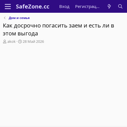
Вход
Регистрация
Дом и семья
Как досрочно погасить заем и есть ли в
этом выгода
А
Д
akok
28 Май 2026
в
а
т
т
о
а
р
н
т
а
е
ч
м
а
ы
л
а