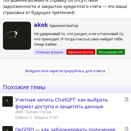
погашения возьмите справку об отсутствии
задолженности и закрытии кредитного счета — это ваша
страховка от будущих претензий.
А
akok
Администратор
в
Не удерживай то, что уходит, и не отталкивай то,
т
что приходит. И тогда счастье само найдет тебя.
о
Омар Хайям
р
Команда форума
Администратор
Ассоциация VN
Войдите или зарегистрируйтесь для ответа.
Похожие темы
С
Учетная запись ChatGPT: как выбрать
т
формат доступа и защитить данные
а
akok
Прочие статьи
т
Ответы
0
Вчера в 21:47
ь
С
DeGDID — как заблокировать получение
я