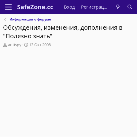
Вход
Регистрация
Информация о форуме
Обсуждения, изменения, дополнения в
"Полезно знать"
А
Д
antispy
13 Окт 2008
в
а
т
т
о
а
р
н
т
а
е
ч
м
а
ы
л
а