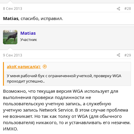
и
:
8 Сен 2013
#28
Matias
, спасибо, исправил.
Matias
Участник
9 Сен 2013
#29
akoK написал(а):
У меня рабочий бук с ограниченной учеткой, проверку WGA
проходит успешно..
Возможно, что текущая версия WGA использует для
выполнения проверки подлинности не
пользовательскую учетную запись, а служебную
учетную запись Network Service. В этом случае проблема
не возникает. Но так как толку от WGA (для обычного
пользователя) никакого, то и устанавливать его незачем.
ИМХО.