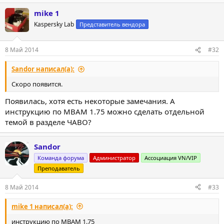
mike 1
Kaspersky Lab
Представитель вендора
8 Май 2014
#32
Sandor написал(а):
Скоро появится.
Появилась, хотя есть некоторые замечания. А
инструкцию по MBAM 1.75 можно сделать отдельной
темой в разделе ЧАВО?
Sandor
Команда форума
Администратор
Ассоциация VN/VIP
Преподаватель
8 Май 2014
#33
mike 1 написал(а):
инструкцию по MBAM 1.75