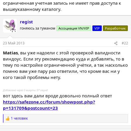
ограниченная учетная запись не имеет прав доступа к
вышеуказанному каталогу.
regist
гоняюсь за туманом
Ассоциация VN/VIP
VIP
Разработчик
23 Май 2013
#22
Matias
, вы уже надоели с этой проверкой валидности
виндоус. Если эту рекомендацию куда и добавлять, то в
тему по настройке ограниченной учётки, а так насколько
помню вам уже пару раз ответили, что кроме вас ни у
кого такой проблемы нету.
Добавлено через 3 минуты 57 секунд
вот здесь вам дали вроде довольно полный ответ
https://safezone.cc/forum/showpost.php?
p=131709&postcount=23
1 человек
Р
е
а