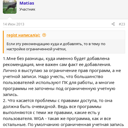
Matias
к
ц
Участник
и
и
:
14 Июн 2013
#23
regist написал(а):
Если эту рекомендацию куда и добавлять, то в тему по
настройке ограниченной учётки,
1.Мне без разницы, куда именно будет добавлена
рекомендация, мне важен сам факт ее добавления.
Лично я выступаю за ограничение прав программ, а не
учетной записи. Надо учесть, что большинство
пользователей используют ПК для работы, а многие
программы не заточены под ограниченную учетную
запись.
2. Что касается проблемы с правами доступа, то она
должна быть очевидной. Ведь все программы
выполняются с теми же правами, какие есть у
пользователя. WGA - такая же программа, как и все
остальные. По умолчанию ограниченная учетная запись