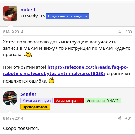
mike 1
Kaspersky Lab
Представитель вендора
8 Май 2014
#30
Хотел пользователю дать инструкцию как удалить
записи в MBAM и вижу что инструкция по MBAM куда-то
пропала.
При открытии этой
https://safezone.cc/threads/faq-po-
rabote-s-malwarebytes-anti-malware.16050/
странички
появляется ошибка.
Sandor
Команда форума
Администратор
Ассоциация VN/VIP
Преподаватель
8 Май 2014
#31
Скоро появится.