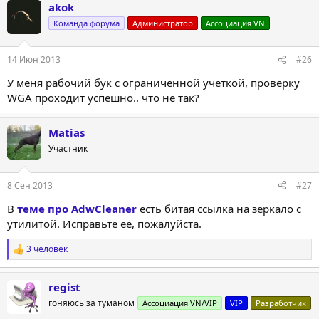
akok
Команда форума
Администратор
Ассоциация VN
14 Июн 2013
#26
У меня рабочий бук с ограниченной учеткой, проверку
WGA проходит успешно.. что не так?
Matias
Участник
8 Сен 2013
#27
В
теме про AdwCleaner
есть битая ссылка на зеркало с
утилитой. Исправьте ее, пожалуйста.
3 человек
Р
е
а
regist
к
ц
гоняюсь за туманом
Ассоциация VN/VIP
VIP
Разработчик
и