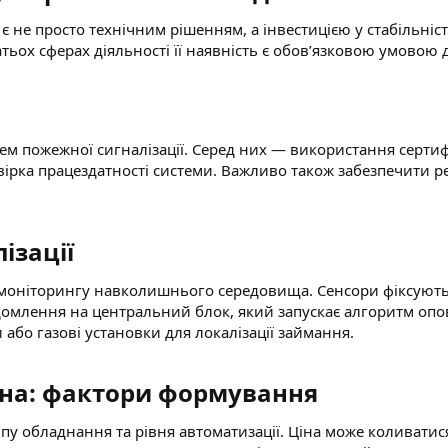
 не просто технічним рішенням, а інвестицією у стабільніст
тьох сферах діяльності її наявність є обов’язковою умовою 
тем пожежної сигналізації. Серед них — використання серт
вірка працездатності системи. Важливо також забезпечити р
зації​
му моніторингу навколишнього середовища. Сенсори фіксуют
омлення на центральний блок, який запускає алгоритм опов
або газові установки для локалізації займання.
іна: фактори формування​
 типу обладнання та рівня автоматизації. Ціна може коливати