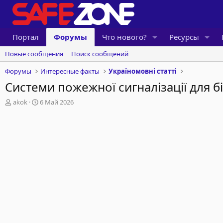
Портал
Форумы
Что нового?
Ресурсы
Новые сообщения
Поиск сообщений
Форумы
Интересные факты
Україномовні статті
Системи пожежної сигналізації для б
А
Д
akok
6 Май 2026
в
а
т
т
о
а
р
н
т
а
е
ч
м
а
ы
л
а