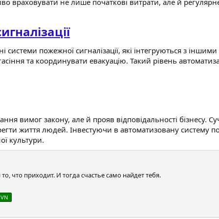
во враховувати не лише початкові витрати, але й регулярн
игналізації
ні системи пожежної сигналізації, які інтегруються з інши
гасіння та координувати евакуацію. Такий рівень автоматиз
ння вимог закону, але й прояв відповідальності бізнесу. С
егти життя людей. Інвестуючи в автоматизовану систему пож
ої культури.
 то, что приходит. И тогда счастье само найдет тебя.
 VN