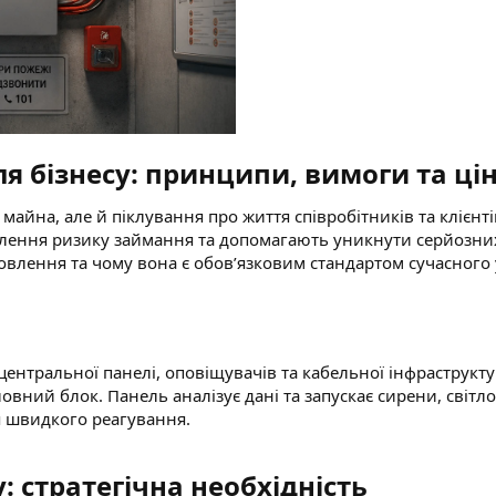
я бізнесу: принципи, вимоги та цін
айна, але й піклування про життя співробітників та клієнт
лення ризику займання та допомагають уникнути серйозних 
ановлення та чому вона є обов’язковим стандартом сучасног
, центральної панелі, оповіщувачів та кабельної інфраструк
вний блок. Панель аналізує дані та запускає сирени, світл
ля швидкого реагування.
 стратегічна необхідність​