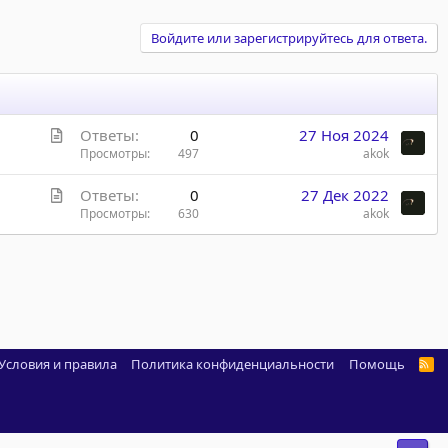
Войдите или зарегистрируйтесь для ответа.
С
Ответы
0
27 Ноя 2024
т
Просмотры
497
akok
а
С
Ответы
0
27 Дек 2022
т
т
Просмотры
630
akok
ь
а
я
т
ь
я
Условия и правила
Политика конфиденциальности
Помощь
R
S
S