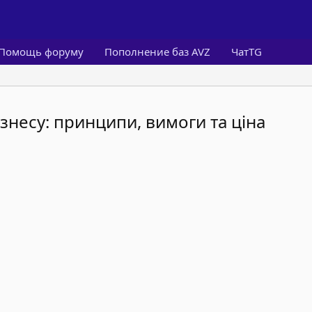
Помощь форуму
Пополнение баз AVZ
ЧатTG
ізнесу: принципи, вимоги та ціна