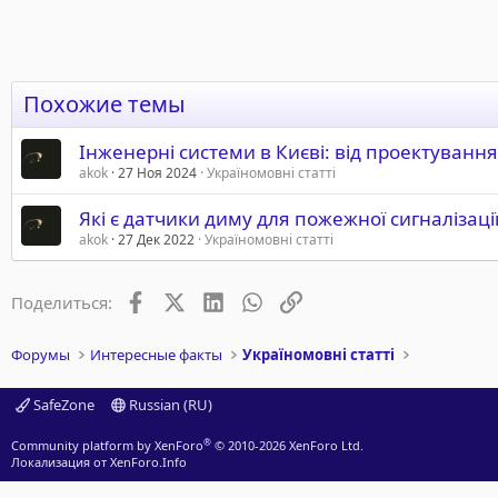
Похожие темы
Інженерні системи в Києві: від проектування 
akok
27 Ноя 2024
Україномовні статті
Які є датчики диму для пожежної сигналізаці
akok
27 Дек 2022
Україномовні статті
Facebook
X (Twitter)
LinkedIn
WhatsApp
Ссылка
Поделиться:
Форумы
Интересные факты
Україномовні статті
SafeZone
Russian (RU)
®
Community platform by XenForo
© 2010-2026 XenForo Ltd.
Локализация от
XenForo.Info