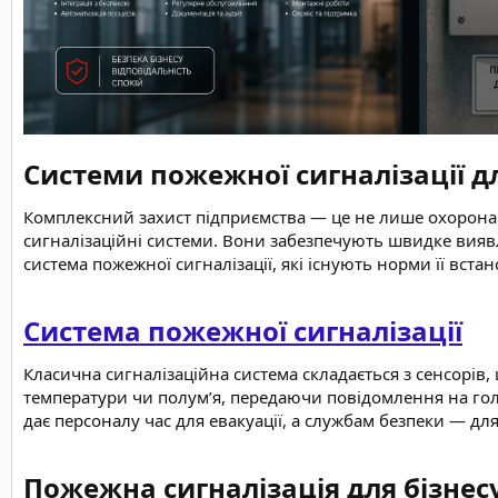
Системи пожежної сигналізації дл
Комплексний захист підприємства — це не лише охорона м
сигналізаційні системи. Вони забезпечують швидке вияв
система пожежної сигналізації, які існують норми її вст
Система пожежної сигналізації
Класична сигналізаційна система складається з сенсорів
температури чи полум’я, передаючи повідомлення на голо
дає персоналу час для евакуації, а службам безпеки — д
Пожежна сигналізація для бізнесу: