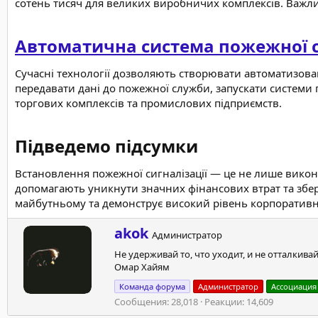
сотень тисяч для великих виробничих комплексів. Важли
Автоматична система пожежної с
Сучасні технології дозволяють створювати автоматизова
передавати дані до пожежної служби, запускати системи 
торгових комплексів та промислових підприємств.
Підведемо підсумки​
Встановлення пожежної сигналізації — це не лише викона
допомагають уникнути значних фінансових втрат та збер
майбутньому та демонструє високий рівень корпоративн
А
akok
Администратор
в
Не удерживай то, что уходит, и не отталкивай
т
Омар Хайям
о
р
Команда форума
Администратор
Ассоциация
Сообщения
28,018
Реакции
14,609