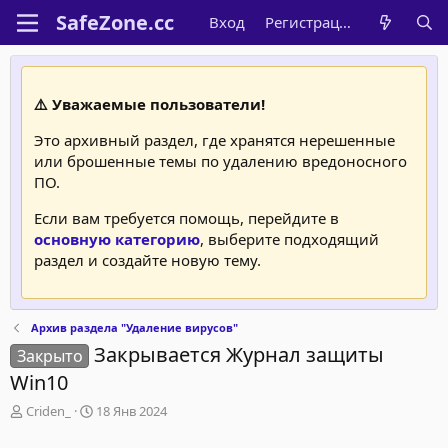
Вход
Регистрация
⚠️ Уважаемые пользователи!
Это архивный раздел, где хранятся нерешенные
или брошенные темы по удалению вредоносного
ПО.
Если вам требуется помощь, перейдите в
основную категорию
, выберите подходящий
раздел и создайте новую тему.
Архив раздела "Удаление вирусов"
Закрывается Журнал защиты
Закрыто
Win10
А
Д
Criden_
18 Янв 2024
в
а
т
т