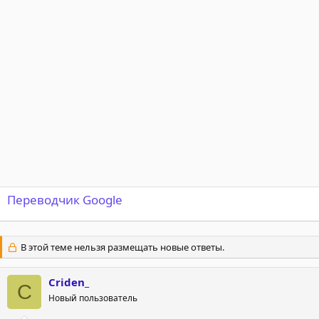
о
а
р
н
т
а
е
ч
м
а
ы
л
а
Переводчик Google
В этой теме нельзя размещать новые ответы.
Criden_
C
Новый пользователь