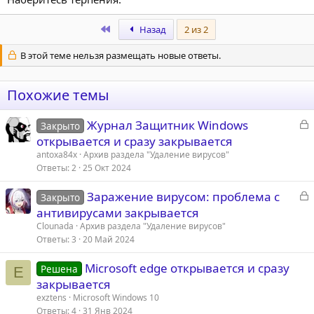
First
Назад
2 из 2
В этой теме нельзя размещать новые ответы.
Похожие темы
З
Журнал Защитник Windows
Закрыто
а
открывается и сразу закрывается
к
antoxa84x
Архив раздела "Удаление вирусов"
р
Ответы
2
25 Окт 2024
З
Заражение вирусом: проблема с
т
Закрыто
а
антивирусами закрывается
а
к
Clounada
Архив раздела "Удаление вирусов"
р
Ответы
3
20 Май 2024
Microsoft edge открывается и сразу
т
Решена
E
закрывается
а
exztens
Microsoft Windows 10
Ответы
4
31 Янв 2024