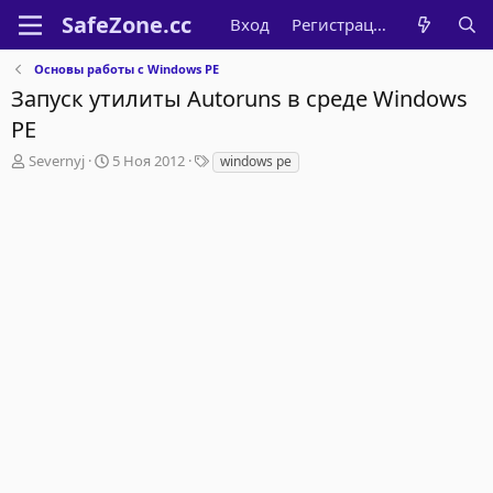
Вход
Регистрация
Основы работы с Windows PE
Запуск утилиты Autoruns в среде Windows
PE
А
Д
Т
Severnyj
5 Ноя 2012
windows pe
в
а
е
т
т
г
о
а
и
р
н
т
а
е
ч
м
а
ы
л
а