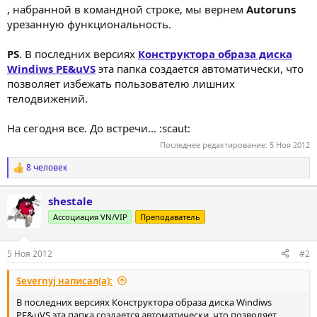
, набранной в командной строке, мы вернем
Autoruns
урезанную функциональность.
PS
. В последних версиях
Конструктора образа диска
Windiws PE&uVS
эта папка создается автоматически, что
позволяет избежать пользователю лишних
телодвижений.
На сегодня все. До встречи... :scaut:
Последнее редактирование:
5 Ноя 2012
8 человек
Р
е
а
shestale
к
ц
Ассоциация VN/VIP
Преподаватель
и
и
:
5 Ноя 2012
#2
Severnyj написал(а):
В последних версиях Конструктора образа диска Windiws
PE&uVS эта папка создается автоматически, что позволяет