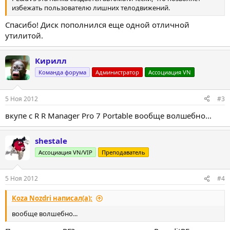
избежать пользователю лишних телодвижений.
Спасибо! Диск пополнился еще одной отличной
утилитой.
Кирилл
Команда форума
Администратор
Ассоциация VN
5 Ноя 2012
#3
вкупе с R R Manager Pro 7 Portable вообще волшебно...
shestale
Ассоциация VN/VIP
Преподаватель
5 Ноя 2012
#4
Koza Nozdri написал(а):
вообще волшебно...