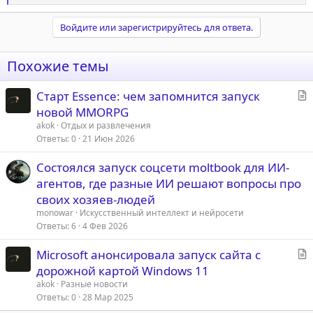
е
а
Войдите или зарегистрируйтесь для ответа.
к
ц
и
Похожие темы
и
:
С
Старт Essence: чем запомнится запуск
т
новой MMORPG
а
akok
Отдых и развлечения
т
Ответы
0
21 Июн 2026
ь
Состоялся запуск соцсети moltbook для ИИ-
я
агентов, где разные ИИ решают вопросы про
своих хозяев-людей
monowar
Искусственный интеллект и нейросети
Ответы
6
4 Фев 2026
С
Microsoft анонсировала запуск сайта с
т
дорожной картой Windows 11
а
akok
Разные новости
т
Ответы
0
28 Мар 2025
ь