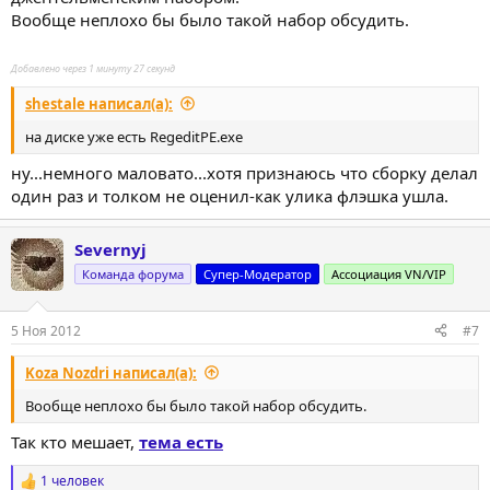
Вообще неплохо бы было такой набор обсудить.
Добавлено через 1 минуту 27 секунд
shestale написал(а):
на диске уже есть RegeditPE.exe
ну...немного маловато...хотя признаюсь что сборку делал
один раз и толком не оценил-как улика флэшка ушла.
Severnyj
Команда форума
Супер-Модератор
Ассоциация VN/VIP
5 Ноя 2012
#7
Koza Nozdri написал(а):
Вообще неплохо бы было такой набор обсудить.
Так кто мешает,
тема есть
1 человек
Р