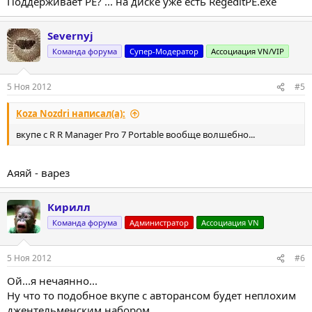
Поддерживает PE? ... на диске уже есть RegeditPE.exe
Severnyj
Команда форума
Супер-Модератор
Ассоциация VN/VIP
5 Ноя 2012
#5
Koza Nozdri написал(а):
вкупе с R R Manager Pro 7 Portable вообще волшебно...
Аяяй - варез
Кирилл
Команда форума
Администратор
Ассоциация VN
5 Ноя 2012
#6
Ой...я нечаянно...
Ну что то подобное вкупе с авторансом будет неплохим
джентельменским набором.