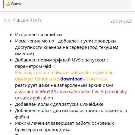
Guest
Р
е
а
2.0.2.4-aid 7zsfx
к
28 Ноя 2024
ц
и
Исправлены ошибки
и
:
Изменение меню - добавлен пункт проверки
доступности сканера на сервере (под текущем
именем)
Добавлен полиморфный UVS c запуском с
параметром -aid
File may contain malware, automatic download
disabled. Continue to
download
at own risk
реагирует даже на запароленый архив с uvs
a variant of Win32/UniversalVirusSniffer. A potentially
unsafe application
Добавлен ярлык для запуска uvs-aid.exe
Добавлен ярлык для вызова основного пакетного
файла
Режим лечения завершает работу основных
браузеров и проводника.