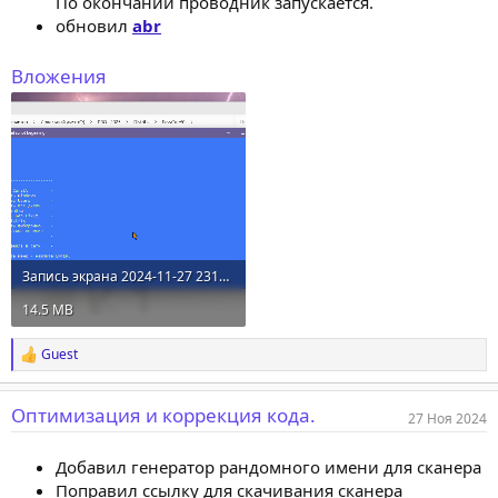
По окончании проводник запускается.
обновил
abr
Вложения
Запись экрана 2024-11-27 231017.mp4
14.5 MB
Guest
Р
е
а
Оптимизация и коррекция кода.
к
27 Ноя 2024
ц
и
Добавил генератор рандомного имени для сканера
и
:
Поправил ссылку для скачивания сканера