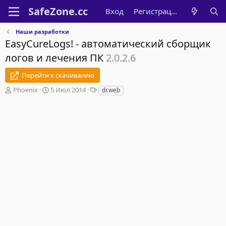
Вход
Регистрация
Наши разработки
EasyCureLogs! - автоматический сборщик
логов и лечения ПК
2.0.2.6
Перейти к скачиванию
А
Д
Т
Phoenix
5 Июл 2014
dr.web
в
а
е
т
т
г
о
а
и
р
с
о
з
д
а
н
и
я