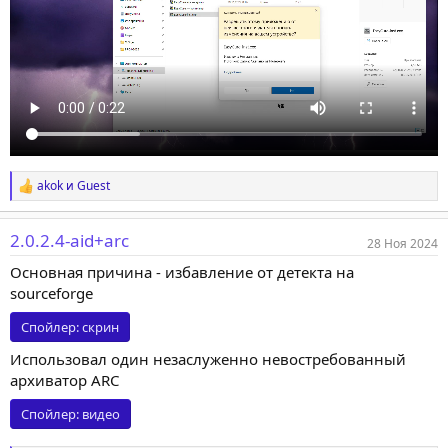
akok
и
Guest
Р
е
а
2.0.2.4-aid+arc
к
28 Ноя 2024
ц
Основная причина - избавление от детекта на
и
и
sourceforge
:
Спойлер:
скрин
Использовал один незаслуженно невостребованный
архиватор ARC
Спойлер:
видео