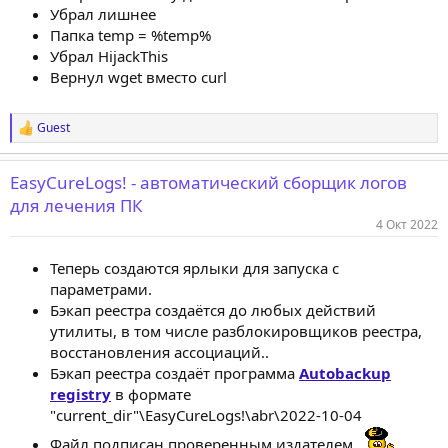
Убрал лишнее
Папка temp = %temp%
Убрал HijackThis
Вернул wget вместо curl
Guest
Р
е
а
EasyCureLogs! - автоматический сборщик логов
к
ц
для лечения ПК
и
4 Окт 2022
и
:
Теперь создаются ярлыки для запуска с
параметрами.
Бэкап реестра создаётся до любых действий
утилиты, в том числе разблокировщиков реестра,
восстановления ассоциаций..
Бэкап реестра создаёт программа
Autobackup
registry
в формате
"current_dir"\EasyCureLogs!\abr\2022-10-04
Файл подписан проверенным издателем