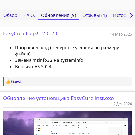
Обзор
F.A.Q.
Обновления (9)
Отзывы (1)
История
EasyCureLogs! - 2.0.2.6
14 Мар 2026
Поправлен код (неверные условия по размеру
файла)
Замена msinfo32 на systeminfo
Версия uVS 5.0.4
Guest
Р
е
а
Обновление установщика EasyCure-inst.exe
к
ц
2 Дек 2024
и
и
: