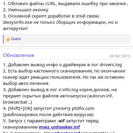
1. Обновил файлы cURL, выдавали ошибку при закачке..
2. Уменьшил иконку
3. Основной скрипт доработал в этой связи.
dwsysinfo.exe не только сборщик информации, но и
антируткит
Guest
Р
е
а
Обновление
к
26 Окт 2015
ц
1. Добавлен вывод инфо о драйверах в лог drivers.log
и
и
2. Есть выбор кастомного сканирования, по окончании
:
сканер ждёт реакции пользователя. Но так же оставлен
выбор авто-лечения.
3. Добавлен вывод в лог x-info.log корня дисков, на
предмет скрытых файлов автозапуска (autorun.inf,
browser.bat ..)
4. [Shift]+[OK] запустит утилиту plstfix.com
(разблокировка после действия вирусов)
5. Запуск с параметрами
-aif
запустит перед
сканированием
mwz_unhooker.inf