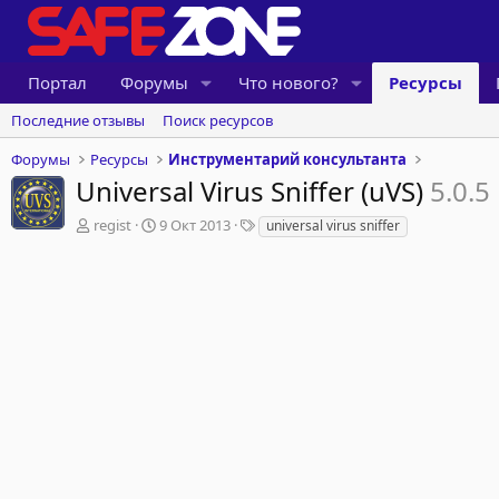
Портал
Форумы
Что нового?
Ресурсы
Последние отзывы
Поиск ресурсов
Форумы
Ресурсы
Инструментарий консультанта
Universal Virus Sniffer (uVS)
5.0.5
А
Д
Т
regist
9 Окт 2013
universal virus sniffer
в
а
е
т
т
г
о
а
и
р
с
о
з
д
а
н
и
я