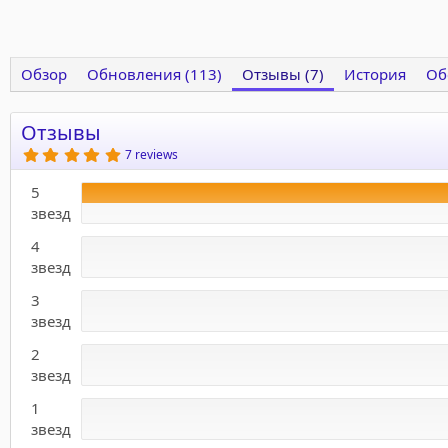
Обзор
Обновления (113)
Отзывы (7)
История
Об
Отзывы
5
7 reviews
.
0
5
0
з
звезд
в
ё
4
з
д
звезд
3
звезд
2
звезд
1
звезд