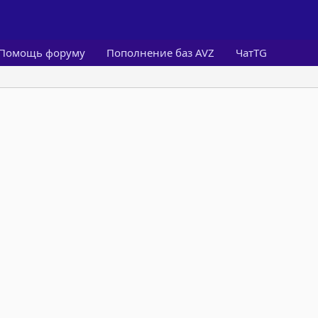
Помощь форуму
Пополнение баз AVZ
ЧатTG